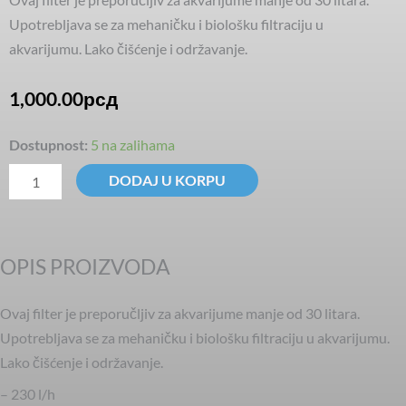
Upotrebljava se za mehaničku i biološku filtraciju u
akvarijumu. Lako čišćenje i održavanje.
1,000.00
рсд
ATF-
Dostupnost:
5 na zalihama
301
DODAJ U KORPU
Filter
količina
OPIS PROIZVODA
Ovaj filter je preporučljiv za akvarijume manje od 30 litara.
Upotrebljava se za mehaničku i biološku filtraciju u akvarijumu.
Lako čišćenje i održavanje.
– 230 l/h