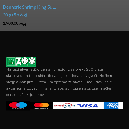
Dennerle Shrimp King 5u1,
30 g (5 x 6 g)
1,900.00
рсд
Najveći akvaristički centar u regionu sa preko 250 vrsta
slatkovodnih i morskih ribica,biljaka i korala. Najveći izložbeni
skejp akvarijumi. Premium oprema za akvarijume. Pravljenje
akvarijuma po želji. Hrana, preparati i oprema za pse, mačke i
ostale kućne ljubimce.