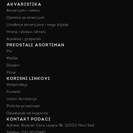
AKVARISTIKA
Akvarijumi i setovi
Oprema za akvarijum
Uređenje akvarijuma i nega biljaka
Hrana i dodaci ishrani
Apoteka i preparati
PREOSTALI ASORTIMAN
Psi
Mačke
Glodari
Ptice
KORISNI LINKOVI
Veleprodaja
Kontakt
Uslovi korišćenja
Politika privatnosti
Odustanak od kupovine
KONTAKT PODACI
Adresa: Bulevar Cara Lazara 98, 21000 Novi Sad
Telefon: 021 3010485