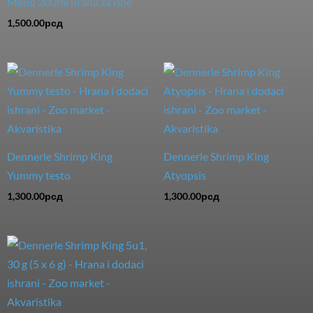
Menu 200ml hrana za ribe
1,500.00
рсд
Dennerle Shrimp King
Dennerle Shrimp King
Yummy testo
Atyopsis
1,300.00
рсд
1,300.00
рсд