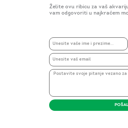
Želite ovu ribicu za vaš akvari
vam odgovoriti u najkraćem mo
Ime
Email
Message
POŠAL