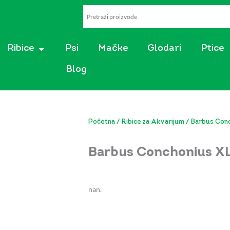
AKVARISTIKA
OPEN RIBICE
Ribice
Psi
Mačke
Glodari
Ptice
Blog
Početna
/
Ribice za Akvarijum
/ Barbus Conc
Barbus Conchonius XL
nan.