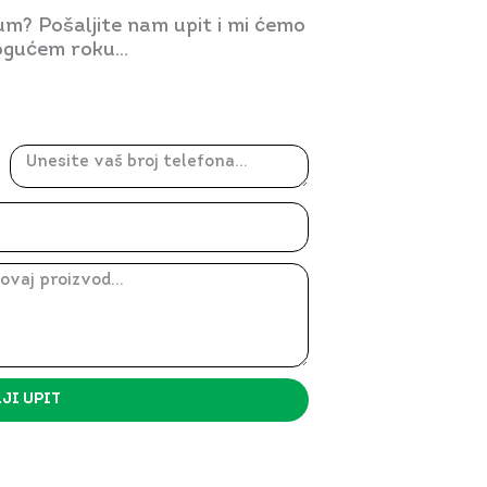
jum? Pošaljite nam upit i mi ćemo
gućem roku...
JI UPIT