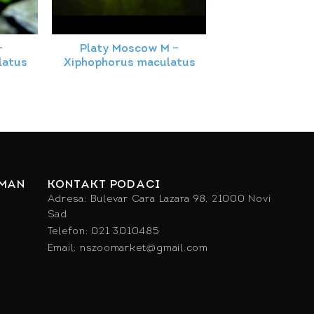
–
Platy Moscow M –
latus
Xiphophorus maculatus
IMAN
KONTAKT PODACI
Adresa: Bulevar Cara Lazara 98, 21000 Novi
Sad
Telefon: 021 3010485
Email: nszoomarket@gmail.com