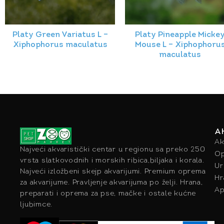
Platy Green Variatus L –
Platy Pineapple Micke
Xiphophorus maculatus
Mouse L – Xiphophoru
maculatus
A
Ak
Najveći akvaristički centar u regionu sa preko 250
Op
vrsta slatkovodnih i morskih ribica,biljaka i korala.
Ur
Najveći izložbeni skejp akvarijumi. Premium oprema
Hr
za akvarijume. Pravljenje akvarijuma po želji. Hrana,
Ap
preparati i oprema za pse, mačke i ostale kućne
ljubimce.