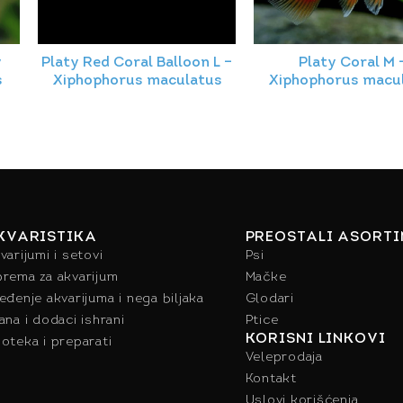
y
Platy Red Coral Balloon L –
Platy Coral M 
s
Xiphophorus maculatus
Xiphophorus macu
KVARISTIKA
PREOSTALI ASORT
varijumi i setovi
Psi
rema za akvarijum
Mačke
eđenje akvarijuma i nega biljaka
Glodari
ana i dodaci ishrani
Ptice
KORISNI LINKOVI
oteka i preparati
Veleprodaja
Kontakt
Uslovi korišćenja