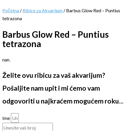
Početna
/
Ribice za Akvarijum
/ Barbus Glow Red – Puntius
tetrazona
Barbus Glow Red – Puntius
tetrazona
nan.
Želite ovu ribicu za vaš akvarijum?
Pošaljite nam upit i mi ćemo vam
odgovoriti u najkraćem mogućem roku...
Ime