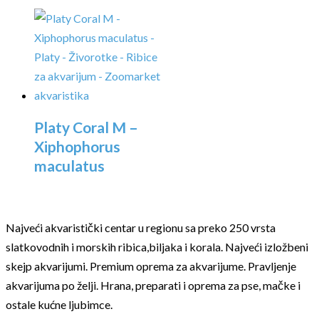
Platy Coral M –
Xiphophorus
maculatus
Najveći akvaristički centar u regionu sa preko 250 vrsta
slatkovodnih i morskih ribica,biljaka i korala. Najveći izložbeni
skejp akvarijumi. Premium oprema za akvarijume. Pravljenje
akvarijuma po želji. Hrana, preparati i oprema za pse, mačke i
ostale kućne ljubimce.