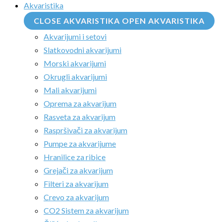
Akvaristika
CLOSE AKVARISTIKA
OPEN AKVARISTIKA
Akvarijumi i setovi
Slatkovodni akvarijumi
Morski akvarijumi
Okrugli akvarijumi
Mali akvarijumi
Oprema za akvarijum
Rasveta za akvarijum
Raspršivači za akvarijum
Pumpe za akvarijume
Hranilice za ribice
Grejači za akvarijum
Filteri za akvarijum
Crevo za akvarijum
CO2 Sistem za akvarijum