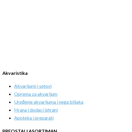
Akvaristika
Akvarijumi i setovi
Oprema za akvarijum
Uređenje akvarijuma i nega biljaka
Hrana i dodaci ishrani
Apoteka i preparati
PREOSTALI ASORTIMAN