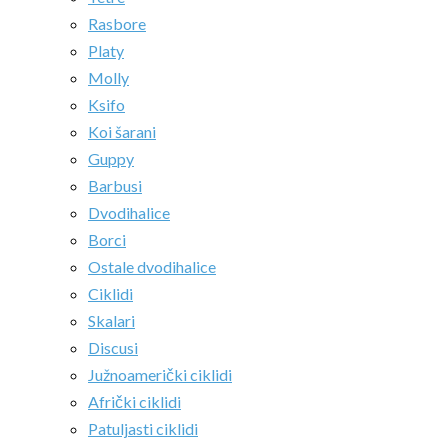
Rasbore
Platy
Molly
Ksifo
Koi šarani
Guppy
Barbusi
Dvodihalice
Borci
Ostale dvodihalice
Ciklidi
Skalari
Discusi
Južnoamerički ciklidi
Afrički ciklidi
Patuljasti ciklidi