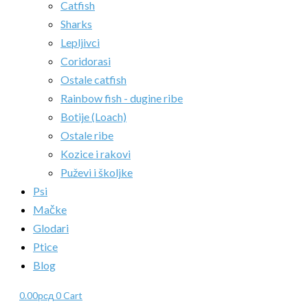
Catfish
Sharks
Lepljivci
Coridorasi
Ostale catfish
Rainbow fish - dugine ribe
Botije (Loach)
Ostale ribe
Kozice i rakovi
Puževi i školjke
Psi
Mačke
Glodari
Ptice
Blog
0.00
рсд
0
Cart