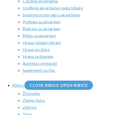
Čišćenje akvarijuma
Uređenje akvarijuma i nega biljaka
Sredstvo protiv algi u akvarijumu
Podloga za akvarijum
Đubrivo za akvarijum
Biljke za akvarijum
Hrana i dodaci ishrani
Hrana za ribice
Hrana za škampe
Apoteka i preparati
Suplementi za ribe
Ribice
CLOSE RIBICE
OPEN RIBICE
Živorotke
Zlatne ribice
Zebrice
Tetre