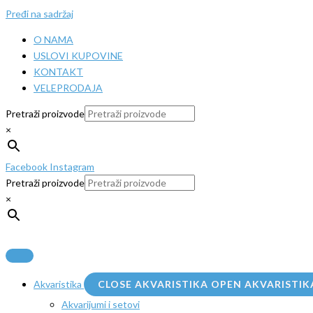
Pređi na sadržaj
O NAMA
USLOVI KUPOVINE
KONTAKT
VELEPRODAJA
Pretraži proizvode
×
Facebook
Instagram
Pretraži proizvode
×
Akvaristika
CLOSE AKVARISTIKA
OPEN AKVARISTIK
Akvarijumi i setovi