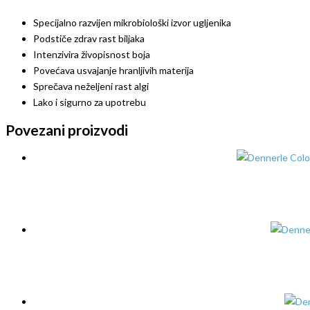
Specijalno razvijen mikrobiološki izvor ugljenika
Podstiče zdrav rast biljaka
Intenzivira živopisnost boja
Povećava usvajanje hranljivih materija
Sprečava neželjeni rast algi
Lako i sigurno za upotrebu
Povezani proizvodi