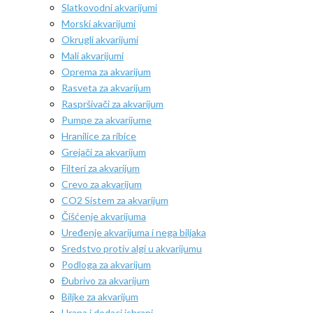
Slatkovodni akvarijumi
Morski akvarijumi
Okrugli akvarijumi
Mali akvarijumi
Oprema za akvarijum
Rasveta za akvarijum
Raspršivači za akvarijum
Pumpe za akvarijume
Hranilice za ribice
Grejači za akvarijum
Filteri za akvarijum
Crevo za akvarijum
CO2 Sistem za akvarijum
Čišćenje akvarijuma
Uređenje akvarijuma i nega biljaka
Sredstvo protiv algi u akvarijumu
Podloga za akvarijum
Đubrivo za akvarijum
Biljke za akvarijum
Hrana i dodaci ishrani