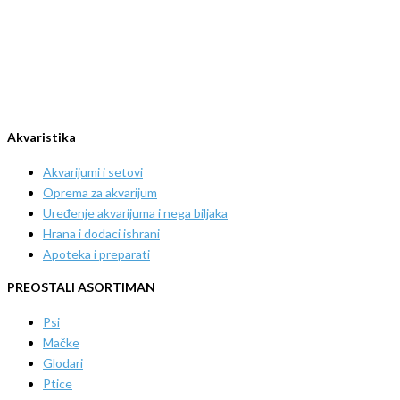
Akvaristika
Akvarijumi i setovi
Oprema za akvarijum
Uređenje akvarijuma i nega biljaka
Hrana i dodaci ishrani
Apoteka i preparati
PREOSTALI ASORTIMAN
Psi
Mačke
Glodari
Ptice