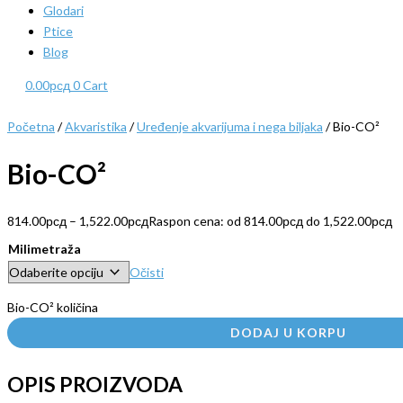
Glodari
Ptice
Blog
0.00
рсд
0
Cart
Početna
/
Akvaristika
/
Uređenje akvarijuma i nega biljaka
/ Bio-CO²
Bio-CO²
814.00
рсд
–
1,522.00
рсд
Raspon cena: od 814.00рсд do 1,522.00рсд
Milimetraža
Očisti
Bio-CO² količina
DODAJ U KORPU
OPIS PROIZVODA