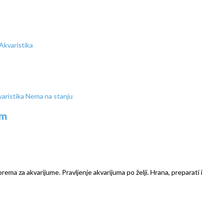
Nema na stanju
mm
prema za akvarijume. Pravljenje akvarijuma po želji. Hrana, preparati i