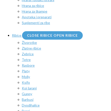
Hrana za ribice
Hrana za škampe
Apoteka i preparati
Suplementi za ribe
Ribice
CLOSE RIBICE
OPEN RIBICE
Živorotke
Zlatne ribice
Zebrice
Tetre
Rasbore
Platy
Molly
Ksifo
Koi šarani
Guppy
Barbusi
Dvodihalice
Borci