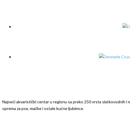
Najveći akvaristički centar u regionu sa preko 250 vrsta slatkovodnih i mo
oprema za pse, mačke i ostale kućne ljubimce.