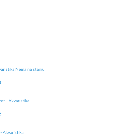
Nema na stanju
e
e