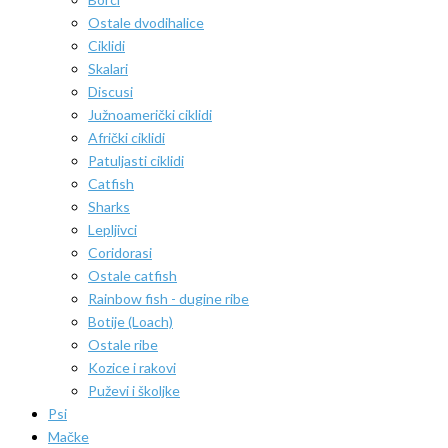
Ostale dvodihalice
Ciklidi
Skalari
Discusi
Južnoamerički ciklidi
Afrički ciklidi
Patuljasti ciklidi
Catfish
Sharks
Lepljivci
Coridorasi
Ostale catfish
Rainbow fish - dugine ribe
Botije (Loach)
Ostale ribe
Kozice i rakovi
Puževi i školjke
Psi
Mačke