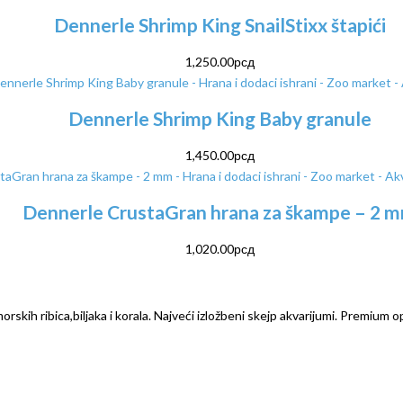
Dennerle Shrimp King SnailStixx štapići
1,250.00
рсд
Dennerle Shrimp King Baby granule
1,450.00
рсд
Dennerle CrustaGran hrana za škampe – 2 
1,020.00
рсд
rskih ribica,biljaka i korala. Najveći izložbeni skejp akvarijumi. Premium o