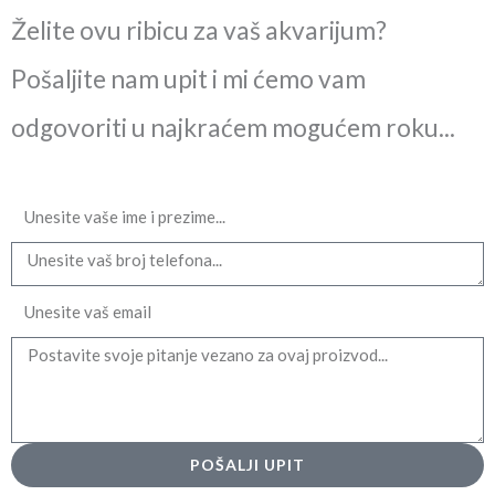
Želite ovu ribicu za vaš akvarijum?
Pošaljite nam upit i mi ćemo vam
odgovoriti u najkraćem mogućem roku...
Ime
Email
Message
POŠALJI UPIT