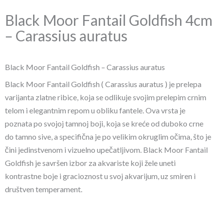
Black Moor Fantail Goldfish 4cm
– Carassius auratus
Black Moor Fantail Goldfish – Carassius auratus
Black Moor Fantail Goldfish ( Carassius auratus ) je prelepa
varijanta zlatne ribice, koja se odlikuje svojim prelepim crnim
telom i elegantnim repom u obliku fantele. Ova vrsta je
poznata po svojoj tamnoj boji, koja se kreće od duboko crne
do tamno sive, a specifična je po velikim okruglim očima, što je
čini jedinstvenom i vizuelno upečatljivom. Black Moor Fantail
Goldfish je savršen izbor za akvariste koji žele uneti
kontrastne boje i gracioznost u svoj akvarijum, uz smiren i
društven temperament.