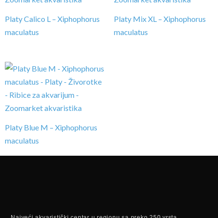
Platy Calico L – Xiphophorus
Platy Mix XL – Xiphophorus
maculatus
maculatus
Platy Blue M – Xiphophorus
maculatus
Najveći akvaristički centar u regionu sa preko 250 vrsta