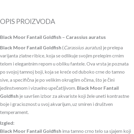
OPIS PROIZVODA
Black Moor Fantail Goldfish – Carassius auratus
Black Moor Fantail Goldfish
(
Carassius auratus
) je prelepa
varijanta zlatne ribice, koja se odlikuje svojim prelepim crnim
telom i elegantnim repom u obliku fantele. Ova vrsta je poznata
po svojoj tamnoj boji, koja se kreće od duboko crne do tamno
sive, a specifična je po velikim okruglim očima, što je čini
jedinstvenom i vizuelno upečatljivom.
Black Moor Fantail
Goldfish
je savršen izbor za akvariste koji žele uneti kontrastne
boje i gracioznost u svoj akvarijum, uz smiren i društven
temperament.
Izgled:
Black Moor Fantail Goldfish
ima tamno crno telo sa sjajem koji