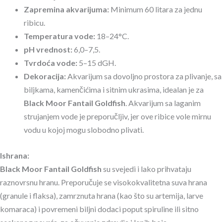
Zapremina akvarijuma:
Minimum 60 litara za jednu
ribicu.
Temperatura vode:
18–24°C.
pH vrednost:
6,0–7,5.
Tvrdoća vode:
5–15 dGH.
Dekoracija:
Akvarijum sa dovoljno prostora za plivanje, sa
biljkama, kamenčićima i sitnim ukrasima, idealan je za
Black Moor Fantail Goldfish
. Akvarijum sa laganim
strujanjem vode je preporučljiv, jer ove ribice vole mirnu
vodu u kojoj mogu slobodno plivati.
Ishrana:
Black Moor Fantail Goldfish
su svejedi i lako prihvataju
raznovrsnu hranu. Preporučuje se visokokvalitetna suva hrana
(granule i flaksa), zamrznuta hrana (kao što su artemija, larve
komaraca) i povremeni biljni dodaci poput spiruline ili sitno