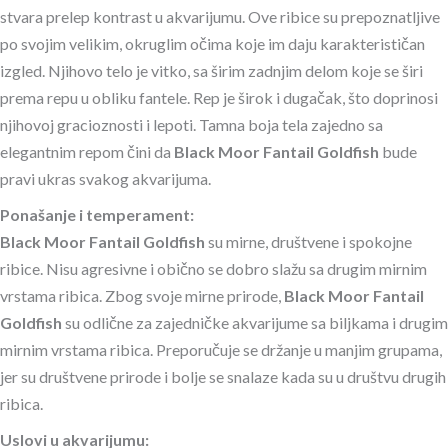
stvara prelep kontrast u akvarijumu. Ove ribice su prepoznatljive
po svojim velikim, okruglim očima koje im daju karakterističan
izgled. Njihovo telo je vitko, sa širim zadnjim delom koje se širi
prema repu u obliku fantele. Rep je širok i dugačak, što doprinosi
njihovoj gracioznosti i lepoti. Tamna boja tela zajedno sa
elegantnim repom čini da
Black Moor Fantail Goldfish
bude
pravi ukras svakog akvarijuma.
Ponašanje i temperament:
Black Moor Fantail Goldfish
su mirne, društvene i spokojne
ribice. Nisu agresivne i obično se dobro slažu sa drugim mirnim
vrstama ribica. Zbog svoje mirne prirode,
Black Moor Fantail
Goldfish
su odlične za zajedničke akvarijume sa biljkama i drugim
mirnim vrstama ribica. Preporučuje se držanje u manjim grupama,
jer su društvene prirode i bolje se snalaze kada su u društvu drugih
ribica.
Uslovi u akvarijumu: