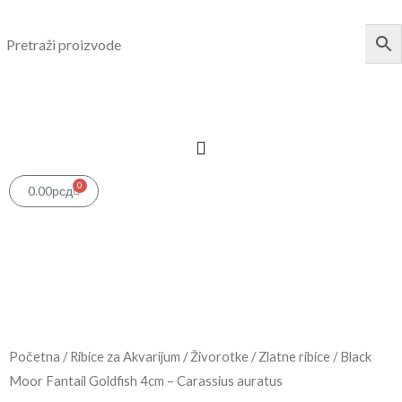
Pređi
na
sadržaj
0
Cart
0.00
рсд
Početna
/
Ribice za Akvarijum
/
Živorotke
/
Zlatne ribice
/ Black
Moor Fantail Goldfish 4cm – Carassius auratus