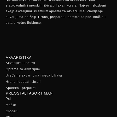
slatkovodnih i morskih ribica,biljaka i korala. Najveći izložbeni
skejp akvarijumi. Premium oprema za akvarijume. Pravljenje
akvarijuma po želji. Hrana, preparati i oprema za pse, mačke i
ostale kućne ljubimce.
AKVARISTIKA
Akvarijumi i setovi
Oprema za akvarijum
Uređenje akvarijuma i nega biljaka
Hrana i dodaci ishrani
Apoteka i preparati
PREOSTALI ASORTIMAN
Psi
Mačke
Glodari