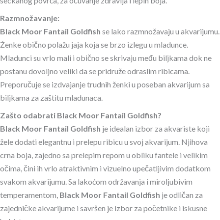
seckanog povrća, za očuvanje zdravlja i lepih boja.
Razmnožavanje:
Black Moor Fantail Goldfish
se lako razmnožavaju u akvarijumu.
Ženke obično polažu jaja koja se brzo izlegu u mladunce.
Mladunci su vrlo mali i obično se skrivaju među biljkama dok ne
postanu dovoljno veliki da se pridruže odraslim ribicama.
Preporučuje se izdvajanje trudnih ženki u poseban akvarijum sa
biljkama za zaštitu mladunaca.
Zašto odabrati Black Moor Fantail Goldfish?
Black Moor Fantail Goldfish
je idealan izbor za akvariste koji
žele dodati elegantnu i prelepu ribicu u svoj akvarijum. Njihova
crna boja, zajedno sa prelepim repom u obliku fantele i velikim
očima, čini ih vrlo atraktivnim i vizuelno upečatljivim dodatkom
svakom akvarijumu. Sa lakoćom održavanja i miroljubivim
temperamentom,
Black Moor Fantail Goldfish
je odličan za
zajedničke akvarijume i savršen je izbor za početnike i iskusne