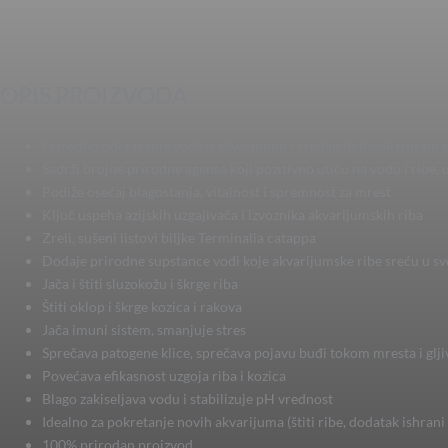
OPIS PROIZVODA
Prirodno održavanje vode u akvarijumu i vredan dodatak ishrani za r
Sadrži brojne prirodne agense koji pozitivno utiču na vodu i ribe, 
Podiže osećaj blagostanja, vitalnost i spremnost za mrest
Ključ uspeha azijskih uzgajivača i izvoznika akvarijumskih riba
Zreli, sušeni listovi biljke Terminalia catappa
Dodaje prirodne supstance vodi koje akvarijumske ribe sreću u s
Jača i štiti sluzokožu i škrge riba
Štiti oklop i škrge kozica i rakova
Jača imuni sistem, smanjuje stres
Sprečava patogene klice, sprečava pojavu buđi tokom mresta i glji
Povećava efikasnost uzgoja riba i kozica
Blago zakiseljava vodu i stabilizuje pH vrednost
Idealno za pokretanje novih akvarijuma (štiti ribe, dodatak ishrani z
100% prirodan proizvod