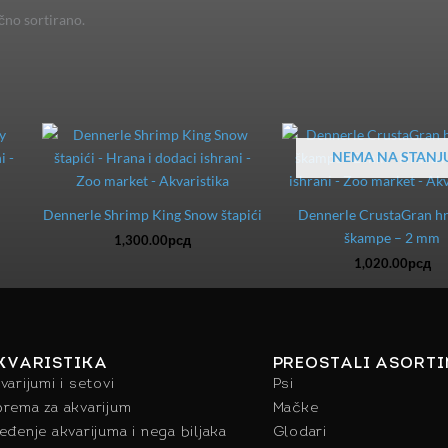
čno sortirano.
NEMA NA STANJ
Dennerle Shrimp King Snow štapići
Dennerle CrustaGran hr
škampe – 2 mm
1,300.00
рсд
1,020.00
рсд
KVARISTIKA
PREOSTALI ASORT
varijumi i setovi
Psi
rema za akvarijum
Mačke
eđenje akvarijuma i nega biljaka
Glodari