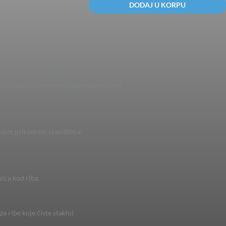
DODAJ U KORPU
large
leaves
18*10cm,za
800l
10kom.
količina
ibice koje čiste staklo (npr. ancistrus), kozice i puževe
uključujući huminske i fulvinske kiseline
vojim prirodnim staništima
vica kod riba
a ribe koje čiste staklo)