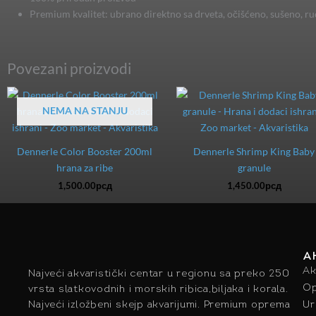
Premium kvalitet: ubrano direktno sa drveta, očišćeno, sušeno, ru
Povezani proizvodi
NEMA NA STANJU
Dennerle Color Booster 200ml
Dennerle Shrimp King Baby
hrana za ribe
granule
1,500.00
рсд
1,450.00
рсд
A
Ak
Najveći akvaristički centar u regionu sa preko 250
Op
vrsta slatkovodnih i morskih ribica,biljaka i korala.
Najveći izložbeni skejp akvarijumi. Premium oprema
Ur