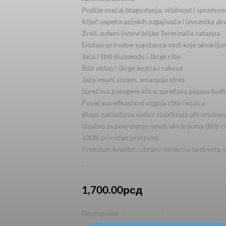
Podiže osećaj blagostanja, vitalnost i spremno
Ključ uspeha azijskih uzgajivača i izvoznika ak
Zreli, sušeni listovi biljke Terminalia catappa
Dodaje prirodne supstance vodi koje akvariju
Jača i štiti sluzokožu i škrge riba
Štiti oklop i škrge kozica i rakova
Jača imuni sistem, smanjuje stres
Sprečava patogene klice, sprečava pojavu buđi 
Povećava efikasnost uzgoja riba i kozica
Blago zakiseljava vodu i stabilizuje pH vrednos
Idealno za pokretanje novih akvarijuma (štiti ri
100% prirodan proizvod
Premium kvalitet: ubrano direktno sa drveta, o
.
1,700.00
рсд
Catappa
Dostupnost:
1 na zalihama
Leaves-