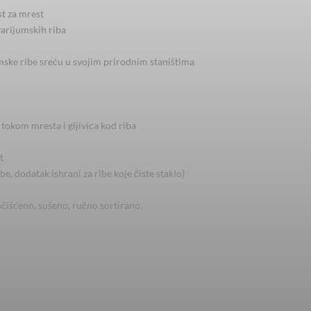
st za mrest
varijumskih riba
mske ribe sreću u svojim prirodnim staništima
tokom mresta i gljivica kod riba
t
be, dodatak ishrani za ribe koje čiste staklo)
čišćeno, sušeno, ručno sortirano.