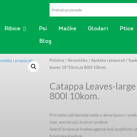
AKVARISTIKA
OPEN RIBICE
Ribice
Psi
Mačke
Glodari
Ptice
Blog
Početna
/
Akvaristika
/
Apoteka i preparati
/
Supl
leaves 18*10cm,za 800l 10kom.
Catappa Leaves-large
800l 10kom.
Prirodno održavanje vode u akvarijumu i vredan
(npr. ancistrus), kozice i puževe
Sadrži brojne prirodne agense koji pozitivno ut
fulvinske kiseline