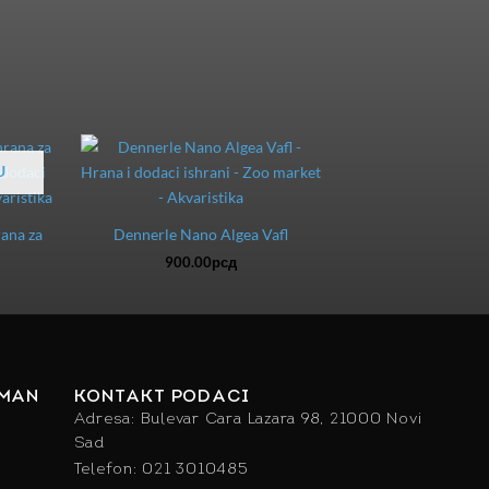
U
ana za
Dennerle Nano Algea Vafl
900.00
рсд
IMAN
KONTAKT PODACI
Adresa: Bulevar Cara Lazara 98, 21000 Novi
Sad
Telefon: 021 3010485