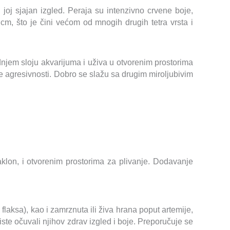
 joj sjajan izgled. Peraja su intenzivno crvene boje,
cm, što je čini većom od mnogih drugih tetra vrsta i
ednjem sloju akvarijuma i uživa u otvorenim prostorima
e agresivnosti. Dobro se slažu sa drugim miroljubivim
klon, i otvorenim prostorima za plivanje. Dodavanje
laksa), kao i zamrznuta ili živa hrana poput artemije,
ste očuvali njihov zdrav izgled i boje. Preporučuje se