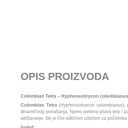
OPIS PROIZVODA
Colombian Tetra – Hyphessobrycon columbianu
Colombian Tetra
(
Hyphessobrycon columbianus
),
dinamičnog ponašanja. Njeno srebrno-plavo telo i j
održavanje, što je čini odličnim izborom za početnike 
Izgled: