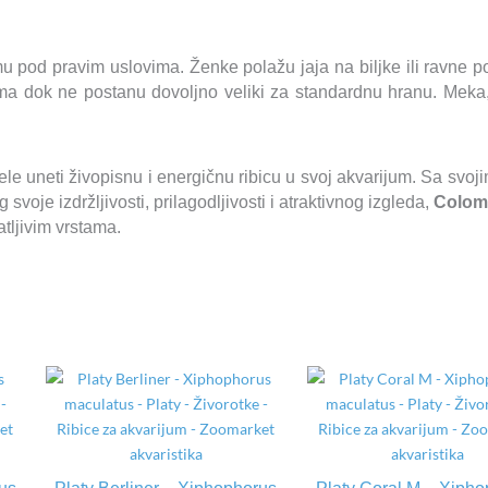
pod pravim uslovima. Ženke polažu jaja na biljke ili ravne po
 dok ne postanu dovoljno veliki za standardnu hranu. Meka, b
žele uneti živopisnu i energičnu ribicu u svoj akvarijum. Sa svo
svoje izdržljivosti, prilagodljivosti i atraktivnog izgleda,
Colomb
tljivim vrstama.