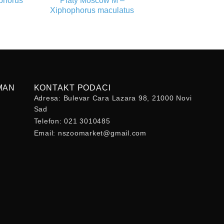
ophorus
Platy Moscow M –
Xiphophorus maculatus
MAN
KONTAKT PODACI
Adresa: Bulevar Cara Lazara 98, 21000 Novi
Sad
Telefon: 021 3010485
Email: nszoomarket@gmail.com