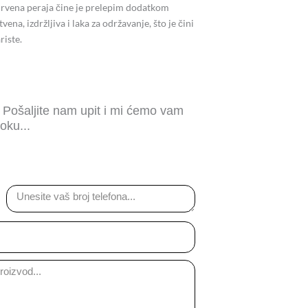
 crvena peraja čine je prelepim dodatkom
a, izdržljiva i laka za održavanje, što je čini
riste.
? Pošaljite nam upit i mi ćemo vam
oku...