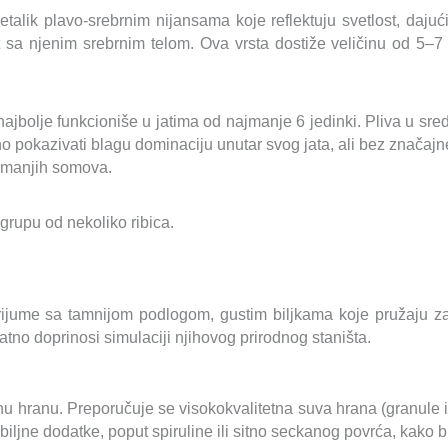
alik plavo-srebrnim nijansama koje reflektuju svetlost, dajući
t sa njenim srebrnim telom. Ova vrsta dostiže veličinu od 5–7 
najbolje funkcioniše u jatima od najmanje 6 jedinki. Pliva u sr
pokazivati blagu dominaciju unutar svog jata, ali bez značajn
i manjih somova.
grupu od nekoliko ribica.
rijume sa tamnijom podlogom, gustim biljkama koje pružaju za
atno doprinosi simulaciji njihovog prirodnog staništa.
nu hranu. Preporučuje se visokokvalitetna suva hrana (granule i f
ljne dodatke, poput spiruline ili sitno seckanog povrća, kako bi