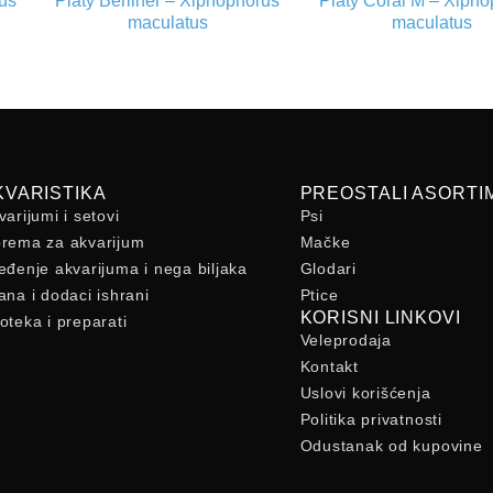
rus
Platy Berliner – Xiphophorus
Platy Coral M – Xiph
maculatus
maculatus
KVARISTIKA
PREOSTALI ASORTI
varijumi i setovi
Psi
rema za akvarijum
Mačke
eđenje akvarijuma i nega biljaka
Glodari
ana i dodaci ishrani
Ptice
KORISNI LINKOVI
oteka i preparati
Veleprodaja
Kontakt
Uslovi korišćenja
Politika privatnosti
Odustanak od kupovine