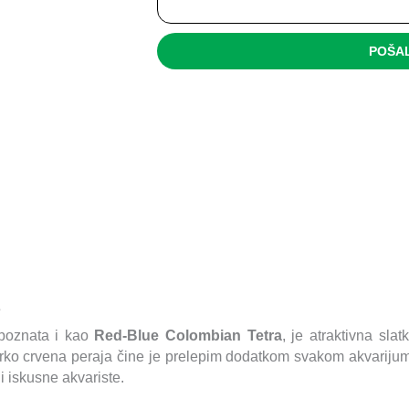
POŠAL
s
 poznata i kao
Red-Blue Colombian Tetra
, je atraktivna sla
arko crvena peraja čine je prelepim dodatkom svakom akvariju
i iskusne akvariste.