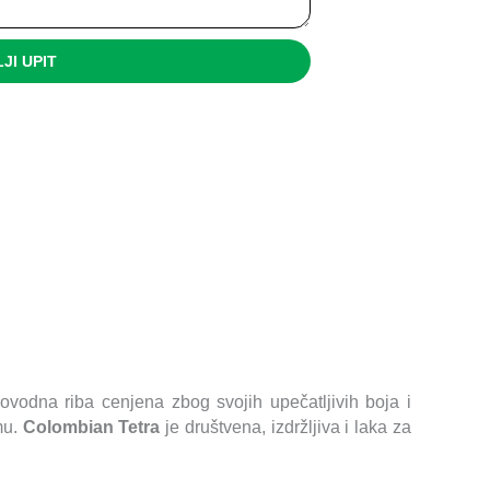
JI UPIT
tkovodna riba cenjena zbog svojih upečatljivih boja i
mu.
Colombian Tetra
je društvena, izdržljiva i laka za