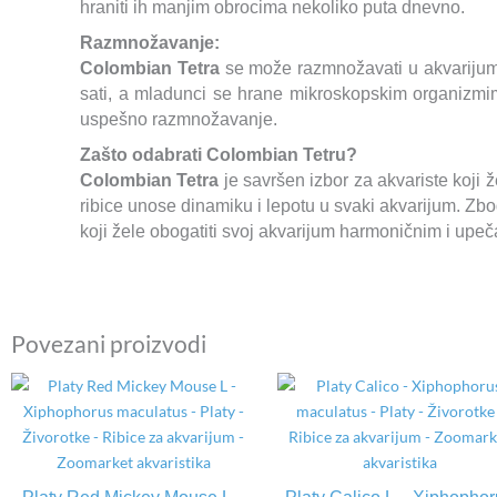
hraniti ih manjim obrocima nekoliko puta dnevno.
Razmnožavanje:
Colombian Tetra
se može razmnožavati u akvarijumu 
sati, a mladunci se hrane mikroskopskim organizmima
uspešno razmnožavanje.
Zašto odabrati Colombian Tetru?
Colombian Tetra
je savršen izbor za akvariste koji 
ribice unose dinamiku i lepotu u svaki akvarijum. Zbog 
koji žele obogatiti svoj akvarijum harmoničnim i upeča
Povezani proizvodi