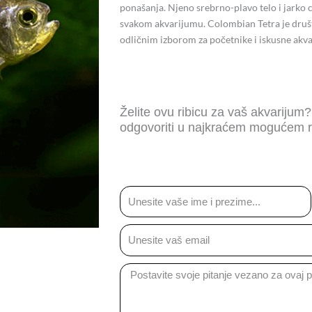
ponašanja. Njeno srebrno-plavo telo i jarko
svakom akvarijumu. Colombian Tetra je društven
odličnim izborom za početnike i iskusne akva
Želite ovu ribicu za vaš akvarijum
odgovoriti u najkraćem mogućem r
Ime
Email
Message