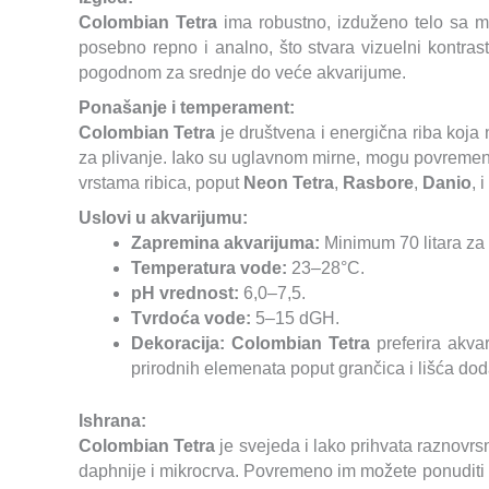
Colombian Tetra
ima robustno, izduženo telo sa met
posebno repno i analno, što stvara vizuelni kontras
pogodnom za srednje do veće akvarijume.
Ponašanje i temperament:
Colombian Tetra
je društvena i energična riba koja 
za plivanje. Iako su uglavnom mirne, mogu povremeno 
vrstama ribica, poput
Neon Tetra
,
Rasbore
,
Danio
, 
Uslovi u akvarijumu:
Zapremina akvarijuma:
Minimum 70 litara za 
Temperatura vode:
23–28°C.
pH vrednost:
6,0–7,5.
Tvrdoća vode:
5–15 dGH.
Dekoracija:
Colombian Tetra
preferira akva
prirodnih elemenata poput grančica i lišća dod
Ishrana:
Colombian Tetra
je svejeda i lako prihvata raznovrs
daphnije i mikrocrva. Povremeno im možete ponuditi bi