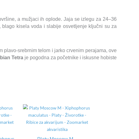
vršine, a mužjaci ih oplode. Jaja se izlegu za 24–36
lago kisela voda i slabije osvetljenje ključni su za
jim plavo-srebrnim telom i jarko crvenim perajama, ove
ian Tetra
je pogodna za početnike i iskusne hobiste