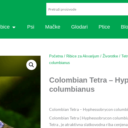
ARISTIKA
OPEN RIBICE
ibice
Psi
Mačke
Glodari
Ptice
Bl
Početna
/
Ribice za Akvarijum
/
Živorotke
/
Tet
columbianus
Colombian Tetra – Hy
columbianus
Colombian Tetra – Hyphessobrycon columb
Colombian Tetra ( Hyphessobrycon columbia
Tetra , je atraktivna slatkovodna riba cenjen