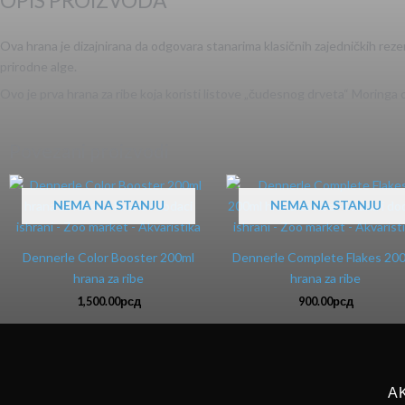
OPIS PROIZVODA
Ova hrana je dizajnirana da odgovara stanarima klasičnih zajedničkih rezerv
prirodne alge.
Ovo je prva hrana za ribe koja koristi listove „čudesnog drveta“ Moringa 
Povezani proizvodi
NEMA NA STANJU
NEMA NA STANJU
Dennerle Color Booster 200ml
Dennerle Complete Flakes 20
hrana za ribe
hrana za ribe
1,500.00
рсд
900.00
рсд
A