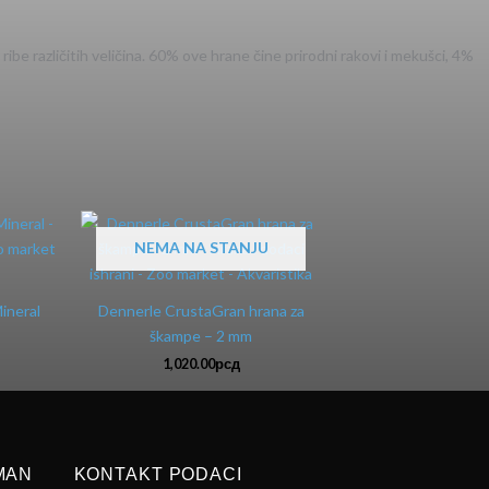
ribe različitih veličina. 60% ove hrane čine prirodni rakovi i mekušci, 4%
NEMA NA STANJU
ineral
Dennerle CrustaGran hrana za
škampe – 2 mm
1,020.00
рсд
MAN
KONTAKT PODACI