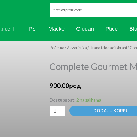
ARISTIKA
OPEN RIBICE
ibice
Psi
Mačke
Glodari
Ptice
Bl
Početna
/
Akvaristika
/
Hrana i dodaci ishrani
/ Com
Complete Gourmet M
900.00
рсд
Complete
Dostupnost:
2 na zalihama
Gourmet
DODAJ U KORPU
Menu
100ml
količina