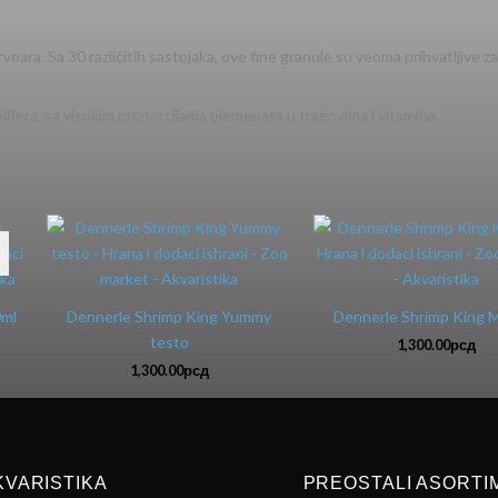
oara. Sa 30 različitih sastojaka, ove fine granule su veoma prihvatljive za 
olifera, sa visokim proporcijama elemenata u tragovima i vitamina.
0ml
Dennerle Shrimp King Yummy
Dennerle Shrimp King M
testo
1,300.00
рсд
1,300.00
рсд
KVARISTIKA
PREOSTALI ASORTI