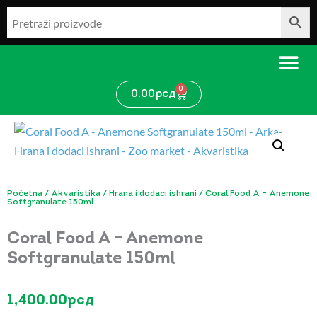
Pređi
na
sadržaj
0
Cart
0.00
рсд
Početna
/
Akvaristika
/
Hrana i dodaci ishrani
/ Coral Food A – Anemone
Softgranulate 150ml
Coral Food A – Anemone
Softgranulate 150ml
1,400.00
рсд