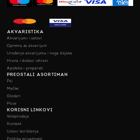
AKVARISTIKA
Akvarijumi i setovi
Oprema za akvarijum
Uređenje akvarijuma i nega biljaka
Hrana i dodaci ishrani
Apoteka i preparati
PREOSTALI ASORTIMAN
Psi
Mačke
Glodari
Ptice
KORISNI LINKOVI
Veleprodaja
Kontakt
Uslovi korišćenja
Politika privatnosti