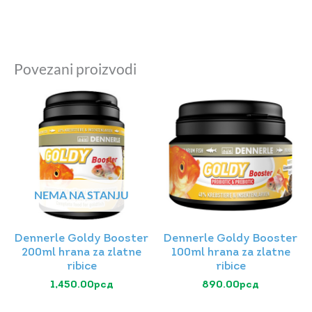
Povezani proizvodi
NEMA NA STANJU
Dennerle Goldy Booster
Dennerle Goldy Booster
200ml hrana za zlatne
100ml hrana za zlatne
ribice
ribice
1,450.00
рсд
890.00
рсд