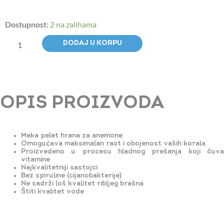
Coral
Dostupnost:
2 na zalihama
Food
A
DODAJ U KORPU
-
Anemone
Softgranulate
150ml
OPIS PROIZVODA
količina
Meka pelet hrana za anemone
Omogućava maksimalan rast i obojenost vaših korala
Proizvedeno u procesu hladnog prešanja koji čuva
vitamine
Najkvalitetniji sastojci
Bez spiruline (cijanobakterije)
Ne sadrži loš kvalitet ribljeg brašna
Štiti kvalitet vode