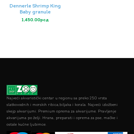
Dennerle Shrimp King
Baby granule
1,450.00
рсд
Najveći akvaristički centar u regionu sa preko 250 vrsta
slatkovodnih i morskih ribica,biljaka i korala. Najveći izložbeni
skejp akvarijumi. Premium oprema za akvarijume. Pravljenje
akvarijuma po želji. Hrana, preparati i oprema za pse, mačke i
ostale kućne ljubimce.