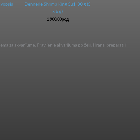
tyopsis
Dennerle Shrimp King 5u1, 30 g (5
x 6 g)
1,900.00
рсд
ema za akvarijume. Pravljenje akvarijuma po želji. Hrana, preparati i