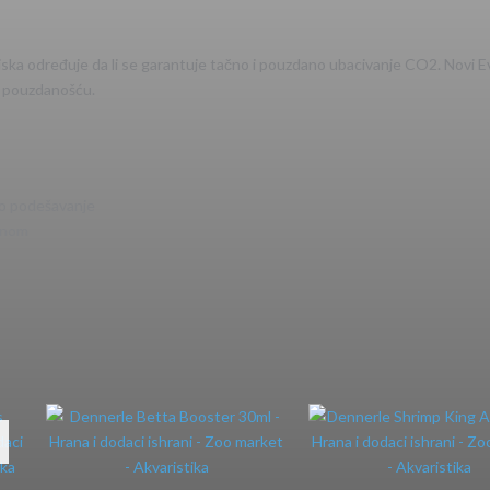
itiska određuje da li se garantuje tačno i pouzdano ubacivanje CO2. Novi 
i pouzdanošću.
no podešavanje
žinom