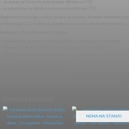
– dizajniran za Dannerle jednokratne cilindre za CO2
– sa adapterom za cilindre za ponovno korišćenje CO2
Regulator pritiska igra vitalnu ulogu u akvarijumu. Kvalitet smanjenja pr
u tehnologiji CO2, kombinujući jednostavan rad sa visokom preciznošću 
Reduktor pritiska Dennerle Evolution:
– Podešavanje sa samo jednim dugmetom za jednostavno rukovanje
– Dinamic Control Valve (DVC) za konstantan broj mehurića
– Automatska kompenzacija pritiska tokom podešavanja za brzo i preciz
– Konstrukcija aluminijumske legure visoke čvrstoće rezultira malom te
– Automatsko rasterećenje pritiska
– Navoj cilindra sa sigurnosnim ventilom
– Unutrašnji fini filter za visok nivo bezbednosti i pouzdanosti rada
Povezani proizvodi
NEMA NA STANJU