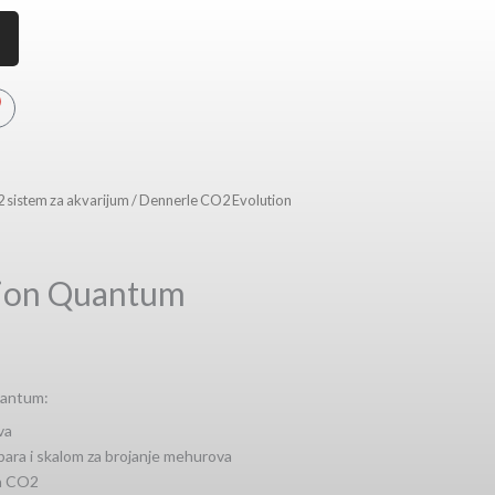
n
s
t
rt
a
g
r
 sistem za akvarijum
/ Dennerle CO2 Evolution
a
m
tion Quantum
uantum:
va
bara i skalom za brojanje mehurova
za CO2