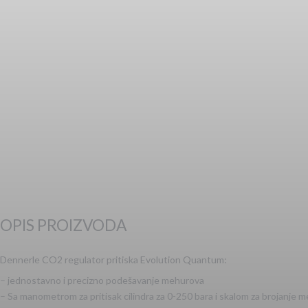
OPIS PROIZVODA
Dennerle CO2 regulator pritiska Evolution Quantum:
– jednostavno i precizno podešavanje mehurova
– Sa manometrom za pritisak cilindra za 0-250 bara i skalom za brojanje 