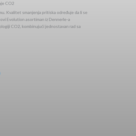
enje CO2
mu. Kvalitet smanjenja pritiska određuje da li se
ovi Evolution asortiman iz Dennerle-a
logiji CO2, kombinujući jednostavan rad sa