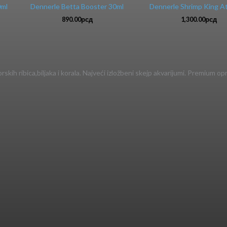
0ml
Dennerle Betta Booster 30ml
Dennerle Shrimp King A
890.00
рсд
1,300.00
рсд
kih ribica,biljaka i korala. Najveći izložbeni skejp akvarijumi. Premium opr