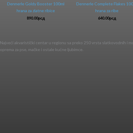
Dennerle Goldy Booster 100ml
Dennerle Complete Flakes 10
hrana za zlatne ribice
hrana za ribe
890.00
рсд
640.00
рсд
Najveći akvaristički centar u regionu sa preko 250 vrsta slatkovodnih i mors
oprema za pse, mačke i ostale kućne ljubimce.