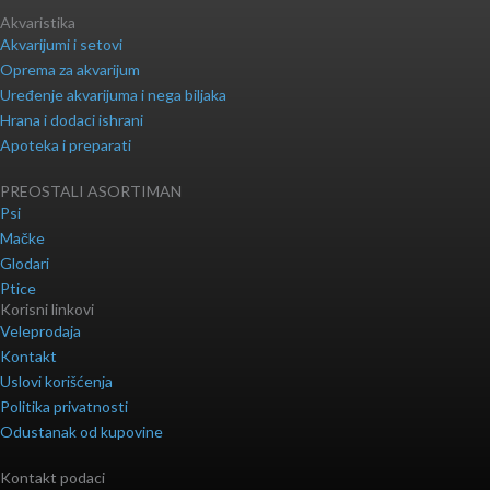
Akvaristika
Akvarijumi i setovi
Oprema za akvarijum
Uređenje akvarijuma i nega biljaka
Hrana i dodaci ishrani
Apoteka i preparati
PREOSTALI ASORTIMAN
Psi
Mačke
Glodari
Ptice
Korisni linkovi
Veleprodaja
Kontakt
Uslovi korišćenja
Politika privatnosti
Odustanak od kupovine
Kontakt podaci