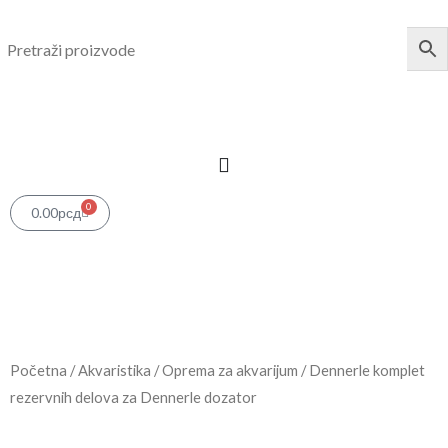
Pređi
na
sadržaj
0
Cart
0.00
рсд
Početna
/
Akvaristika
/
Oprema za akvarijum
/ Dennerle komplet
rezervnih delova za Dennerle dozator