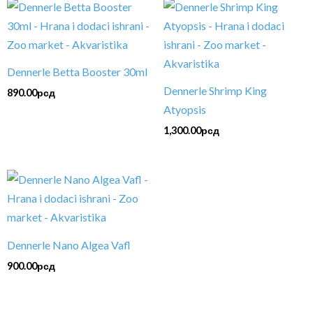
Dennerle Betta Booster 30ml
Dennerle Shrimp King
890.00
рсд
Atyopsis
1,300.00
рсд
Dennerle Nano Algea Vafl
900.00
рсд