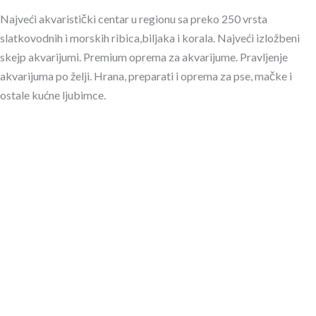
Najveći akvaristički centar u regionu sa preko 250 vrsta
slatkovodnih i morskih ribica,biljaka i korala. Najveći izložbeni
skejp akvarijumi. Premium oprema za akvarijume. Pravljenje
akvarijuma po želji. Hrana, preparati i oprema za pse, mačke i
ostale kućne ljubimce.