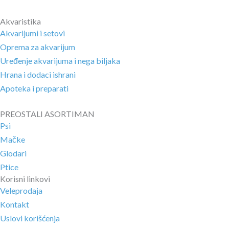
Akvaristika
Akvarijumi i setovi
Oprema za akvarijum
Uređenje akvarijuma i nega biljaka
Hrana i dodaci ishrani
Apoteka i preparati
PREOSTALI ASORTIMAN
Psi
Mačke
Glodari
Ptice
Korisni linkovi
Veleprodaja
Kontakt
Uslovi korišćenja