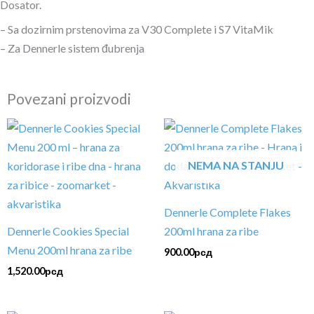
Dosator.
– Sa dozirnim prstenovima za V30 Complete i S7 VitaMik
– Za Dennerle sistem đubrenja
Povezani proizvodi
NEMA NA STANJU
Dennerle Complete Flakes
Dennerle Cookies Special
200ml hrana za ribe
Menu 200ml hrana za ribe
900.00
рсд
1,520.00
рсд