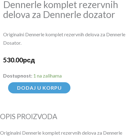
Dennerle komplet rezervnih
delova za Dennerle dozator
Originalni Dennerle komplet rezervnih delova za Dennerle
Dosator.
530.00
рсд
Dennerle
Dostupnost:
1 na zalihama
komplet
DODAJ U KORPU
rezervnih
delova
za
OPIS PROIZVODA
Dennerle
dozator
Originalni Dennerle komplet rezervnih delova za Dennerle
količina