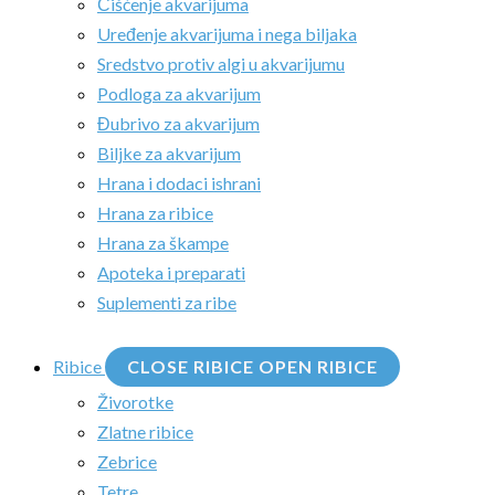
Čišćenje akvarijuma
Uređenje akvarijuma i nega biljaka
Sredstvo protiv algi u akvarijumu
Podloga za akvarijum
Đubrivo za akvarijum
Biljke za akvarijum
Hrana i dodaci ishrani
Hrana za ribice
Hrana za škampe
Apoteka i preparati
Suplementi za ribe
Ribice
CLOSE RIBICE
OPEN RIBICE
Živorotke
Zlatne ribice
Zebrice
Tetre