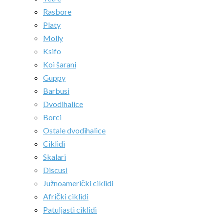
Rasbore
Platy
Molly
Ksifo
Koi šarani
Guppy
Barbusi
Dvodihalice
Borci
Ostale dvodihalice
Ciklidi
Skalari
Discusi
Južnoamerički ciklidi
Afrički ciklidi
Patuljasti ciklidi