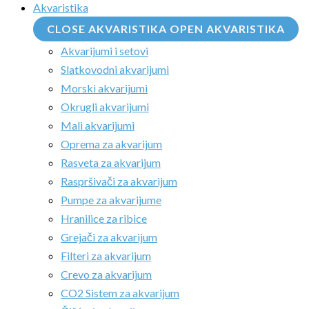
Akvaristika
CLOSE AKVARISTIKA
OPEN AKVARISTIKA
Akvarijumi i setovi
Slatkovodni akvarijumi
Morski akvarijumi
Okrugli akvarijumi
Mali akvarijumi
Oprema za akvarijum
Rasveta za akvarijum
Raspršivači za akvarijum
Pumpe za akvarijume
Hranilice za ribice
Grejači za akvarijum
Filteri za akvarijum
Crevo za akvarijum
CO2 Sistem za akvarijum