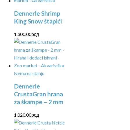
Dennerle Shrimp
King Snow štapići
1,300.00
рсд
Nema na stanju
Dennerle
CrustaGran hrana
za škampe – 2 mm
1,020.00
рсд