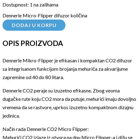
Dostupnost:
1 na zalihama
Dennerle Micro-Flipper difuzor količina
DODAJ U KORPU
OPIS PROIZVODA
Dennerle Mikro-Flipper je efikasan i kompaktan CO2 difuzor
sa integrisanom funkcijom brojanja mehurića za akvarijume
zapremine od 40 do 80 litara.
Dennerle CO2 peraje su izuzetno efikasne. Zbog veoma
dugačke rute koju CO2 mora da putuje, mehurići imaju dovoljno
vremena da se rastvore, uprkos izuzetno kompaktnom dizajnu
jedinica.
Način rada Dennerle CO2 Micro Flipper:
Mehurići CO2 izlaze iz otvora na dnu Micro Flipper-a i dižu se