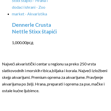
Dennerle Crusta
Nettle Stixx štapići
1,000.00
рсд
Najveći akvaristički centar u regionu sa preko 250 vrsta
slatkovodnih i morskih ribica,biljaka i korala. Najveći izložbeni
skejp akvarijumi. Premium oprema za akvarijume. Pravljenje
akvarijuma po želji. Hrana, preparati i oprema za pse, mačke i
ostale kućne ljubimce.