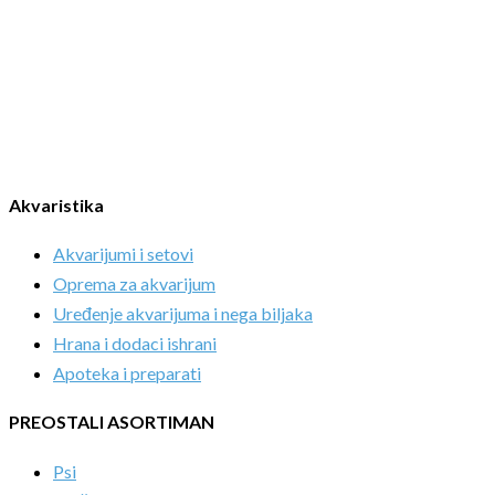
Akvaristika
Akvarijumi i setovi
Oprema za akvarijum
Uređenje akvarijuma i nega biljaka
Hrana i dodaci ishrani
Apoteka i preparati
PREOSTALI ASORTIMAN
Psi