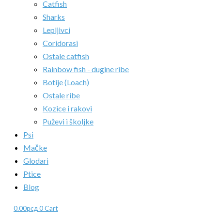
Catfish
Sharks
Lepljivci
Coridorasi
Ostale catfish
Rainbow fish - dugine ribe
Botije (Loach)
Ostale ribe
Kozice i rakovi
Puževi i školjke
Psi
Mačke
Glodari
Ptice
Blog
0.00
рсд
0
Cart