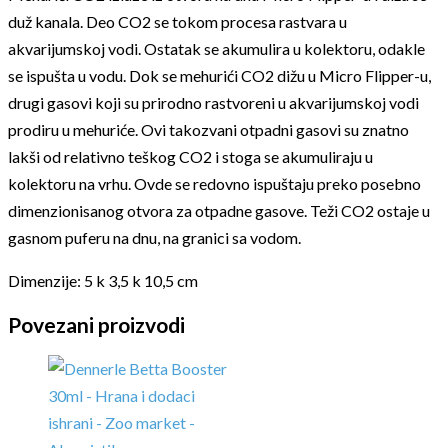
duž kanala. Deo CO2 se tokom procesa rastvara u
akvarijumskoj vodi. Ostatak se akumulira u kolektoru, odakle
se ispušta u vodu. Dok se mehurići CO2 dižu u Micro Flipper-u,
drugi gasovi koji su prirodno rastvoreni u akvarijumskoj vodi
prodiru u mehuriće. Ovi takozvani otpadni gasovi su znatno
lakši od relativno teškog CO2 i stoga se akumuliraju u
kolektoru na vrhu. Ovde se redovno ispuštaju preko posebno
dimenzionisanog otvora za otpadne gasove. Teži CO2 ostaje u
gasnom puferu na dnu, na granici sa vodom.
Dimenzije: 5 k 3,5 k 10,5 cm
Povezani proizvodi