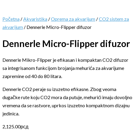
Početna
/
Akvaristika
/
Oprema za akvarijum
/
CO2 sistem za
akvarijum
/ Dennerle Micro-Flipper difuzor
Dennerle Micro-Flipper difuzor
Dennerle Mikro-Flipper je efikasan i kompaktan CO2 difuzor
sa integrisanom funkcijom brojanja mehurića za akvarijume
zapremine od 40 do 80 litara.
Dennerle CO2 peraje su izuzetno efikasne. Zbog veoma
dugačke rute koju CO2 mora da putuje, mehurići imaju dovoljno
vremena da se rastvore, uprkos izuzetno kompaktnom dizajnu
jedinica.
2,125.00
рсд