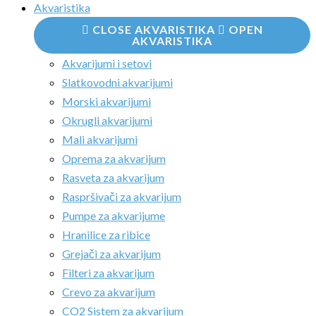
Akvaristika
CLOSE AKVARISTIKA
OPEN
AKVARISTIKA
Akvarijumi i setovi
Slatkovodni akvarijumi
Morski akvarijumi
Okrugli akvarijumi
Mali akvarijumi
Oprema za akvarijum
Rasveta za akvarijum
Raspršivači za akvarijum
Pumpe za akvarijume
Hranilice za ribice
Grejači za akvarijum
Filteri za akvarijum
Crevo za akvarijum
CO2 Sistem za akvarijum