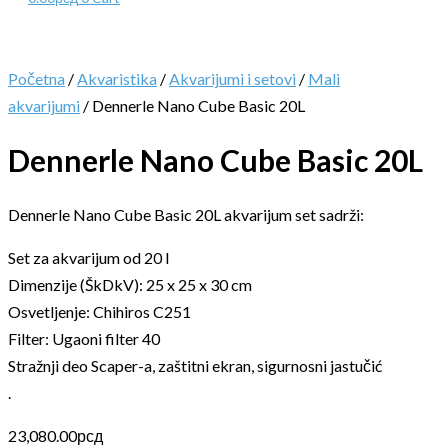
Početna
/
Akvaristika
/
Akvarijumi i setovi
/
Mali
akvarijumi
/ Dennerle Nano Cube Basic 20L
Dennerle Nano Cube Basic 20L
Dennerle Nano Cube Basic 20L akvarijum set sadrži:
Set za akvarijum od 20 l
Dimenzije (ŠkDkV): 25 x 25 x 30 cm
Osvetljenje: Chihiros C251
Filter: Ugaoni filter 40
Stražnji deo Scaper-a, zaštitni ekran, sigurnosni jastučić
.
23,080.00
рсд