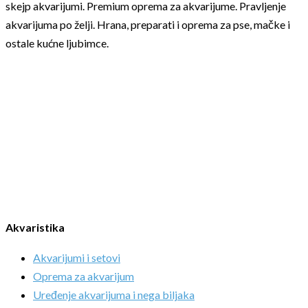
skejp akvarijumi. Premium oprema za akvarijume. Pravljenje
akvarijuma po želji. Hrana, preparati i oprema za pse, mačke i
ostale kućne ljubimce.
Akvaristika
Akvarijumi i setovi
Oprema za akvarijum
Uređenje akvarijuma i nega biljaka