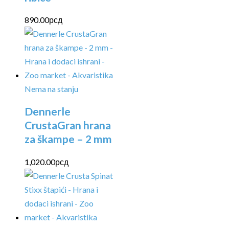
890.00
рсд
Nema na stanju
Dennerle
CrustaGran hrana
za škampe – 2 mm
1,020.00
рсд