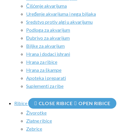
Čišćenje akvarijuma
Uređenje akvarijuma i nega biljaka
Sredstvo protiv algi u akvarijumu
Podloga za akvarijum
Đubrivo za akvarijum
Biljke za akvarijum
Hrana i dodaci ishrani
Hrana za ribice
Hrana za škampe
Apoteka i preparati
Suplementi za ribe
Ribice
CLOSE RIBICE
OPEN RIBICE
Živorotke
Zlatne ribice
Zebrice