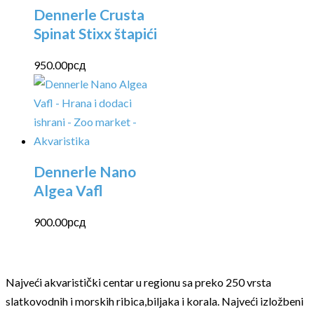
Dennerle Crusta
Spinat Stixx štapići
950.00
рсд
Dennerle Nano
Algea Vafl
900.00
рсд
Najveći akvaristički centar u regionu sa preko 250 vrsta
slatkovodnih i morskih ribica,biljaka i korala. Najveći izložbeni