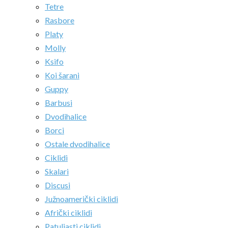
Tetre
Rasbore
Platy
Molly
Ksifo
Koi šarani
Guppy
Barbusi
Dvodihalice
Borci
Ostale dvodihalice
Ciklidi
Skalari
Discusi
Južnoamerički ciklidi
Afrički ciklidi
Patuljasti ciklidi