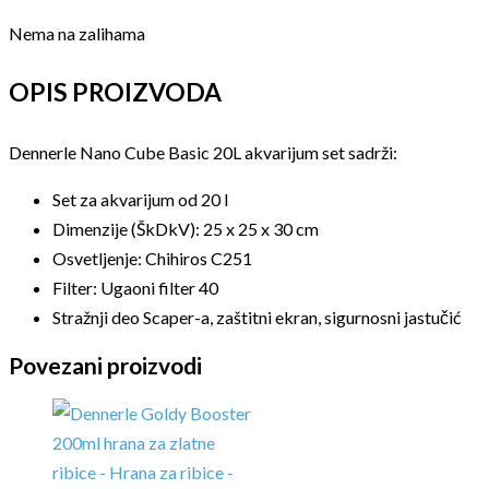
Nema na zalihama
OPIS PROIZVODA
Dennerle Nano Cube Basic 20L akvarijum set sadrži:
Set za akvarijum od 20 l
Dimenzije (ŠkDkV): 25 x 25 x 30 cm
Osvetljenje: Chihiros C251
Filter: Ugaoni filter 40
Stražnji deo Scaper-a, zaštitni ekran, sigurnosni jastučić
Povezani proizvodi