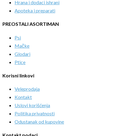
Hrana i dodaci ishrani
Apoteka i preparati
PREOSTALI ASORTIMAN
Psi
Mačke
Glodari
Ptice
Korisni linkovi
Veleprodaja
Kontakt
Uslovi korišćenja
Politika privatnosti
Odustanak od kupovine
Kontakt podaci