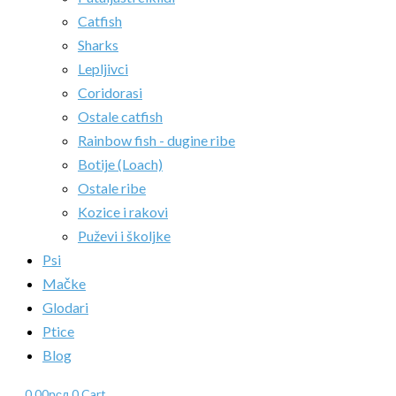
Catfish
Sharks
Lepljivci
Coridorasi
Ostale catfish
Rainbow fish - dugine ribe
Botije (Loach)
Ostale ribe
Kozice i rakovi
Puževi i školjke
Psi
Mačke
Glodari
Ptice
Blog
0.00
рсд
0
Cart