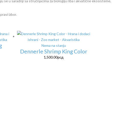
u se u saradnji sa stručnjacima za biologiju riba i akvatične ekosisteme,
 pravi izbor.
g
Nema na stanju
Dennerle Shrimp King Color
1,500.00
рсд