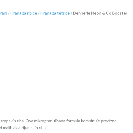
hrani
/
Hrana za ribice
/
Hrana za tetrice
/ Dennerle Neon & Co Booster
ih tropskih riba. Ova mikrogranulisana formula kombinuje precizno
d malih akvarijumskih riba.