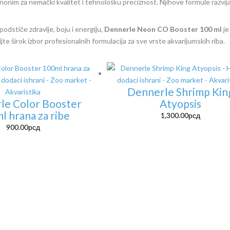
nonim za nemački kvalitet i tehnološku preciznost. Njihove formule razvijaj
odstiče zdravlje, boju i energiju,
Dennerle Neon CO Booster 100 ml
je
jte širok izbor profesionalnih formulacija za sve vrste akvarijumskih riba.
Dennerle Shrimp Kin
le Color Booster
Atyopsis
l hrana za ribe
1,300.00
рсд
900.00
рсд