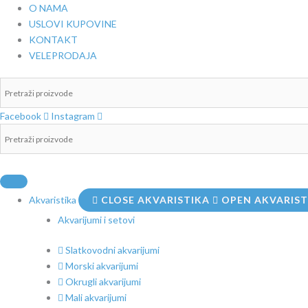
Pređi
O NAMA
na
USLOVI KUPOVINE
sadržaj
KONTAKT
VELEPRODAJA
Facebook
Instagram
Akvaristika
CLOSE AKVARISTIKA
OPEN AKVARIST
Akvarijumi i setovi
Slatkovodni akvarijumi
Morski akvarijumi
Okrugli akvarijumi
Mali akvarijumi