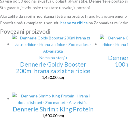
Sa više od 50 godina iskustva u oblasti akvaristike,
Dennerle
je postao si
što garantuje vrhunske rezultate u svakoj upotrebi.
Ako želite da svojim neonkama i tetrama pružite hranu koja istovremeno p
Posetite našu kompletnu ponudu
hrane za ribice
na Zoomarket.rs i otkri
Povezani proizvodi
Denner
Nema na stanju
Dennerle Goldy Booster
100m
200ml hrana za zlatne ribice
1,450.00
рсд
Dennerle Shrimp King Protein
1,500.00
рсд