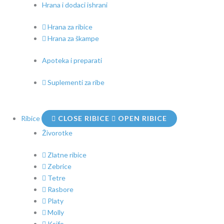
Hrana i dodaci ishrani
Hrana za ribice
Hrana za škampe
Apoteka i preparati
Suplementi za ribe
Ribice
CLOSE RIBICE
OPEN RIBICE
Živorotke
Zlatne ribice
Zebrice
Tetre
Rasbore
Platy
Molly
Ksifo