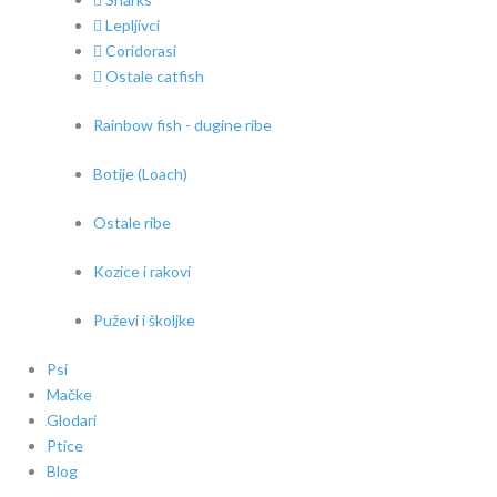
Lepljivci
Coridorasi
Ostale catfish
Rainbow fish - dugine ribe
Botije (Loach)
Ostale ribe
Kozice i rakovi
Puževi i školjke
Psi
Mačke
Glodari
Ptice
Blog