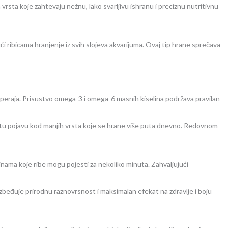
sta koje zahtevaju nežnu, lako svarljivu ishranu i preciznu nutritivnu
i ribicama hranjenje iz svih slojeva akvarijuma. Ovaj tip hrane sprečava
 i peraja. Prisustvo omega-3 i omega-6 masnih kiselina podržava pravilan
estu pojavu kod manjih vrsta koje se hrane više puta dnevno. Redovnom
inama koje ribe mogu pojesti za nekoliko minuta. Zahvaljujući
zbeđuje prirodnu raznovrsnost i maksimalan efekat na zdravlje i boju