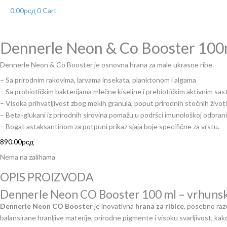
0.00
рсд
0
Cart
Dennerle Neon & Co Booster 100m
Dennerle Neon & Co Booster je osnovna hrana za male ukrasne ribe.
– Sa prirodnim rakovima, larvama insekata, planktonom i algama
– Sa probiotičkim bakterijama mlečne kiseline i prebiotičkim aktivnim sasto
– Visoka prihvatljivost zbog mekih granula, poput prirodnih stočnih životi
– Beta-glukani iz prirodnih sirovina pomažu u podršci imunološkoj odbrani
– Bogat astaksantinom za potpuni prikaz sjaja boje specifične za vrstu.
890.00
рсд
Nema na zalihama
OPIS PROIZVODA
Dennerle Neon CO Booster 100 ml – vrhunska 
Dennerle Neon CO Booster
je inovativna
hrana za ribice
, posebno raz
balansirane hranljive materije, prirodne pigmente i visoku svarljivost, kak