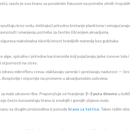
ci, razvio je ovu hranu sa posebnim fokusom na potrebe sitnih tropskih vr
 spuštaju kroz vodu, imitirajući prirodno kretanje planktona i omogućavajuć
 ravnoteži i smanjenju potrebe za čestim čišćenjem akvarijuma.
 osigurava maksimalna iskorišćenost hranljivih materija bez gubitaka.
ke alge, spirulinu i prirodne karotenoide koji pojačavaju jarke tonove tela
 i otpornosti na stres.
ču zdravu mikrofloru creva, olakšavaju varenje i sprečavaju nadutost — č
živopisnije i otpornije na promene u akvarijumskim uslovima.
 za male ukrasne ribe. Preporučuje se hranjenje
2–3 puta dnevno
u količ
koje često konzumiraju hranu iz srednjih i gornjih slojeva vode.
hranu sa drugim proizvodima iz ponude
hrane za tetrice
. Takav režim obe