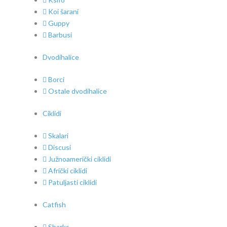
Koi šarani
Guppy
Barbusi
Dvodihalice
Borci
Ostale dvodihalice
Ciklidi
Skalari
Discusi
Južnoamerički ciklidi
Afrički ciklidi
Patuljasti ciklidi
Catfish
Sharks