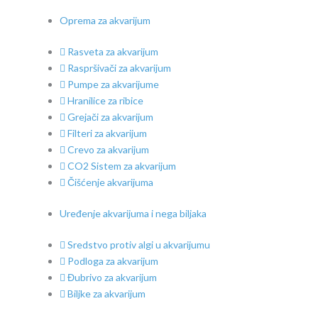
Oprema za akvarijum
Rasveta za akvarijum
Raspršivači za akvarijum
Pumpe za akvarijume
Hranilice za ribice
Grejači za akvarijum
Filteri za akvarijum
Crevo za akvarijum
CO2 Sistem za akvarijum
Čišćenje akvarijuma
Uređenje akvarijuma i nega biljaka
Sredstvo protiv algi u akvarijumu
Podloga za akvarijum
Đubrivo za akvarijum
Biljke za akvarijum