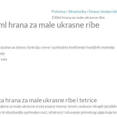
Početna
/
Akvaristika
/
Hrana i dodaci is
100ml hrana za male ukrasne ribe
l hrana za male ukrasne ribe
jcima za zdravu funkciju creva i optimalno korišćenje hranljivih materija
nja
 tela
hrana za male ukrasne ribe i tetrice
vijena za male ukrasne vrste poput neona, teteri, rasbora i drugih jatašk
o bi obezbedila optimalan rast, vitalnost i očuvanje prirodnog sjaja boja ko