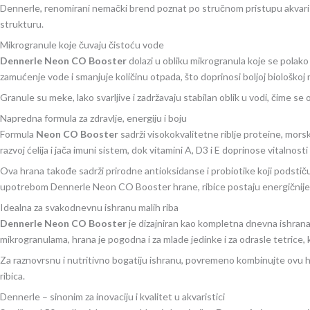
Dennerle, renomirani nemački brend poznat po stručnom pristupu akvaristi
strukturu.
Mikrogranule koje čuvaju čistoću vode
Dennerle Neon CO Booster
dolazi u obliku mikrogranula koje se polako
zamućenje vode i smanjuje količinu otpada, što doprinosi boljoj biološkoj
Granule su meke, lako svarljive i zadržavaju stabilan oblik u vodi, čime se
Napredna formula za zdravlje, energiju i boju
Formula
Neon CO Booster
sadrži visokokvalitetne riblje proteine, mors
razvoj ćelija i jača imuni sistem, dok vitamini A, D3 i E doprinose vitalnosti
Ova hrana takođe sadrži prirodne antioksidanse i probiotike koji podsti
upotrebom Dennerle Neon CO Booster hrane, ribice postaju energičnije, 
Idealna za svakodnevnu ishranu malih riba
Dennerle Neon CO Booster
je dizajniran kao kompletna dnevna ishrana
mikrogranulama, hrana je pogodna i za mlade jedinke i za odrasle tetrice, 
Za raznovrsnu i nutritivno bogatiju ishranu, povremeno kombinujte ovu 
ribica.
Dennerle – sinonim za inovaciju i kvalitet u akvaristici