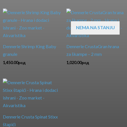
NEMA NA STANJU
Dennerle Shrimp King Baby
Dennerle CrustaGran hrana
granule
za škampe – 2 mm
1,450.00
рсд
1,020.00
рсд
Dennerle Crusta Spinat Stixx
štapići