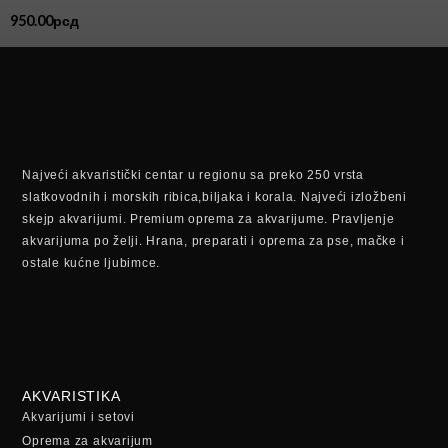
950.00
рсд
Najveći akvaristički centar u regionu sa preko 250 vrsta
slatkovodnih i morskih ribica,biljaka i korala. Najveći izložbeni
skejp akvarijumi. Premium oprema za akvarijume. Pravljenje
akvarijuma po želji. Hrana, preparati i oprema za pse, mačke i
ostale kućne ljubimce.
AKVARISTIKA
Akvarijumi i setovi
Oprema za akvarijum