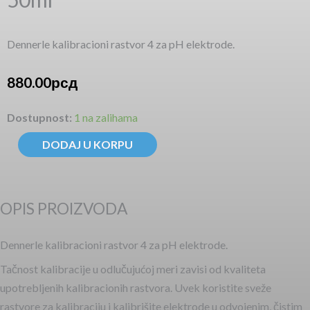
Dennerle kalibracioni rastvor 4 za pH elektrode.
880.00
рсд
Dennerle
Dostupnost:
1 na zalihama
pH4
DODAJ U KORPU
Calibration
Solution
-
OPIS PROIZVODA
kalibracioni
rastvor
Dennerle kalibracioni rastvor 4 za pH elektrode.
50ml
količina
Tačnost kalibracije u odlučujućoj meri zavisi od kvaliteta
upotrebljenih kalibracionih rastvora. Uvek koristite sveže
rastvore za kalibraciju i kalibrišite elektrode u odvojenim, čistim