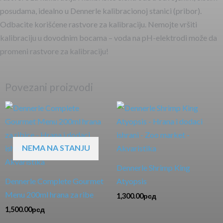
posudama, idealno u Dennerle kalibracionoj stanici (pribor).
Odbacite korišćene rastvore za kalibraciju. Nemojte vršiti
kalibraciju u dovodnim bocama – voda na pH-elektrodi može da
promeni rastvore za kalibraciju!
Povezani proizvodi
NEMA NA STANJU
Dennerle Shrimp King
Dennerle Complete Gourmet
Atyopsis
Menu 200ml hrana za ribe
1,300.00
рсд
1,500.00
рсд