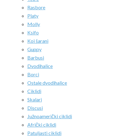
Rasbore
Platy
Molly
Ksifo
Koi šarani
Guppy
Barbusi
Dvodihalice
Borci
Ostale dvodihalice
Ciklidi
Skalari
Discusi
Južnoamerički ciklidi
Afrički ciklidi
Patuljasti ciklidi