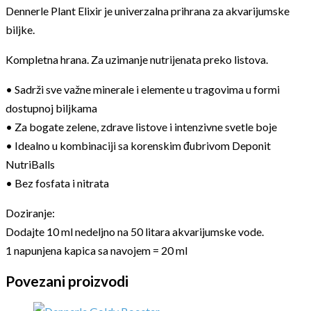
Dennerle Plant Elixir je univerzalna prihrana za akvarijumske
biljke.
Kompletna hrana. Za uzimanje nutrijenata preko listova.
• Sadrži sve važne minerale i elemente u tragovima u formi
dostupnoj biljkama
• Za bogate zelene, zdrave listove i intenzivne svetle boje
• Idealno u kombinaciji sa korenskim đubrivom Deponit
NutriBalls
• Bez fosfata i nitrata
Doziranje:
Dodajte 10 ml nedeljno na 50 litara akvarijumske vode.
1 napunjena kapica sa navojem = 20 ml
Povezani proizvodi