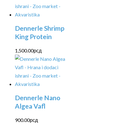
Dennerle Shrimp
King Protein
1,500.00
рсд
Dennerle Nano
Algea Vafl
900.00
рсд