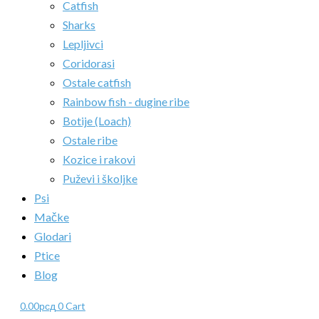
Catfish
Sharks
Lepljivci
Coridorasi
Ostale catfish
Rainbow fish - dugine ribe
Botije (Loach)
Ostale ribe
Kozice i rakovi
Puževi i školjke
Psi
Mačke
Glodari
Ptice
Blog
0.00
рсд
0
Cart