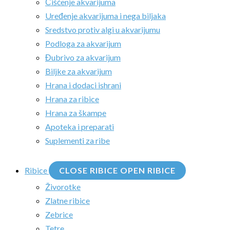
Čišćenje akvarijuma
Uređenje akvarijuma i nega biljaka
Sredstvo protiv algi u akvarijumu
Podloga za akvarijum
Đubrivo za akvarijum
Biljke za akvarijum
Hrana i dodaci ishrani
Hrana za ribice
Hrana za škampe
Apoteka i preparati
Suplementi za ribe
Ribice
CLOSE RIBICE
OPEN RIBICE
Živorotke
Zlatne ribice
Zebrice
Tetre