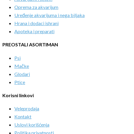
Oprema za akvarijum
Uređenje akvarijuma i nega biljaka
Hrana i dodaci ishrani
Apoteka i preparati
PREOSTALI ASORTIMAN
Psi
Mačke
Glodari
Ptice
Korisni linkovi
Veleprodaja
Kontakt
Uslovi korišćenja
Politika privatnosti