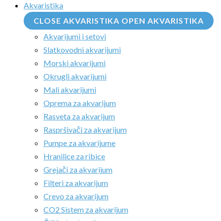
Akvaristika
CLOSE AKVARISTIKA
OPEN AKVARISTIKA
Akvarijumi i setovi
Slatkovodni akvarijumi
Morski akvarijumi
Okrugli akvarijumi
Mali akvarijumi
Oprema za akvarijum
Rasveta za akvarijum
Raspršivači za akvarijum
Pumpe za akvarijume
Hranilice za ribice
Grejači za akvarijum
Filteri za akvarijum
Crevo za akvarijum
CO2 Sistem za akvarijum