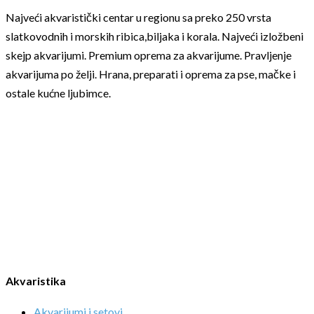
Najveći akvaristički centar u regionu sa preko 250 vrsta
slatkovodnih i morskih ribica,biljaka i korala. Najveći izložbeni
skejp akvarijumi. Premium oprema za akvarijume. Pravljenje
akvarijuma po želji. Hrana, preparati i oprema za pse, mačke i
ostale kućne ljubimce.
Akvaristika
Akvarijumi i setovi