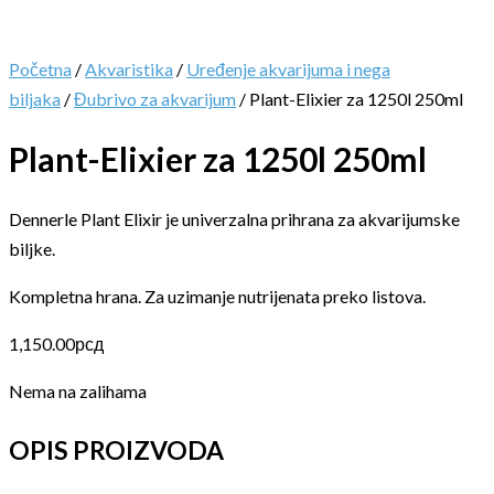
Početna
/
Akvaristika
/
Uređenje akvarijuma i nega
biljaka
/
Đubrivo za akvarijum
/ Plant-Elixier za 1250l 250ml
Plant-Elixier za 1250l 250ml
Dennerle Plant Elixir je univerzalna prihrana za akvarijumske
biljke.
Kompletna hrana. Za uzimanje nutrijenata preko listova.
1,150.00
рсд
Nema na zalihama
OPIS PROIZVODA