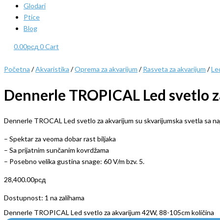
Glodari
Ptice
Blog
0.00
рсд
0
Cart
Početna
/
Akvaristika
/
Oprema za akvarijum
/
Rasveta za akvarijum
/
Le
Dennerle TROPICAL Led svetlo 
Dennerle TROCAL Led svetlo za akvarijum su skvarijumska svetla sa 
– Spektar za veoma dobar rast biljaka
– Sa prijatnim sunčanim kovrdžama
– Posebno velika gustina snage: 60 V/m bzv. 5.
28,400.00
рсд
Dostupnost:
1 na zalihama
Dennerle TROPICAL Led svetlo za akvarijum 42W, 88-105cm količina