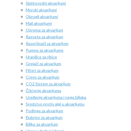
Slatkovodni akvarijumi
Morski akvarijumi
Okrugli akvarijumi
Mali akvarijumi
Oprema za akvarijum
Rasveta za akvarijum
Raspršivači za akvarijum
Pumpe za akvarijume
Hranilice za ribice
Grejači za akvarijum
Filteri za akvarijum
Crevo za akvarijum
CO2 Sistem za akvarijum
Čišćenje akvarijuma
Uređenje akvarijuma i nega biljaka
Sredstvo protiv algi u akvarijumu
Podloga za akvarijum
Đubrivo za akvarijum
Biljke za akvarijum
Hrana i dodaci ishrani