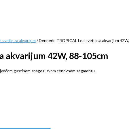
d svetlo za akvarijum
/ Dennerle TROPICAL Led svetlo za akvarijum 42W
za akvarijum 42W, 88-105cm
najvećom gustinom snage u svom cenovnom segmentu.