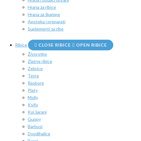
Hrana za ribice
Hrana za škampe
Apoteka i preparati
Suplementi za ribe
Ribice
CLOSE RIBICE
OPEN RIBICE
Živorotke
Zlatne ribice
Zebrice
Tetre
Rasbore
Platy
Molly
Ksifo
Koi šarani
Guppy
Barbusi
Dvodihalice
Borci