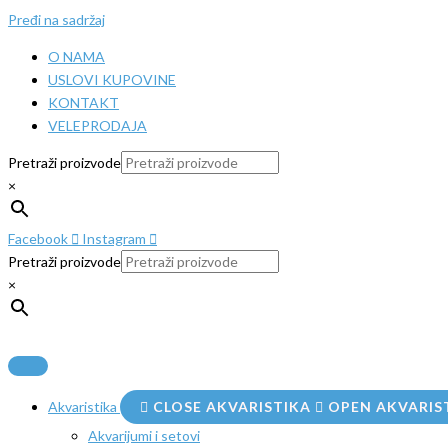
Pređi na sadržaj
O NAMA
USLOVI KUPOVINE
KONTAKT
VELEPRODAJA
Pretraži proizvode
×
Facebook
Instagram
Pretraži proizvode
×
Akvaristika
CLOSE AKVARISTIKA
OPEN AKVARIS
Akvarijumi i setovi