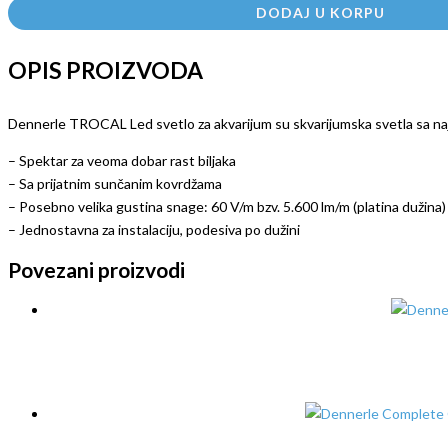
DODAJ U KORPU
OPIS PROIZVODA
Dennerle TROCAL Led svetlo za akvarijum su skvarijumska svetla sa 
– Spektar za veoma dobar rast biljaka
– Sa prijatnim sunčanim kovrdžama
– Posebno velika gustina snage: 60 V/m bzv. 5.600 lm/m (platina dužina)
– Jednostavna za instalaciju, podesiva po dužini
Povezani proizvodi