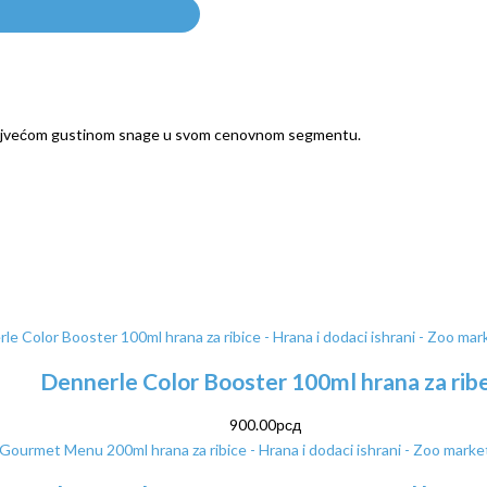
najvećom gustinom snage u svom cenovnom segmentu.
Dennerle Color Booster 100ml hrana za rib
900.00
рсд