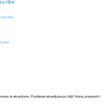
a ribe
prema za akvarijume. Pravljenje akvarijuma po želji. Hrana, preparati i