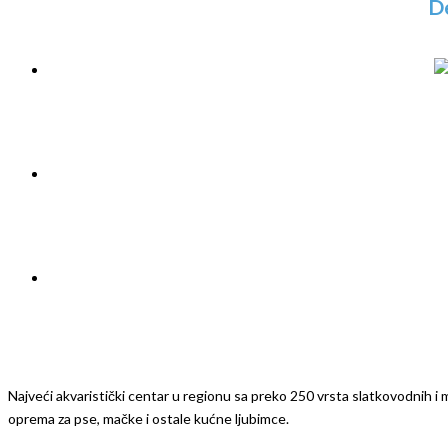
D
Najveći akvaristički centar u regionu sa preko 250 vrsta slatkovodnih i mo
oprema za pse, mačke i ostale kućne ljubimce.