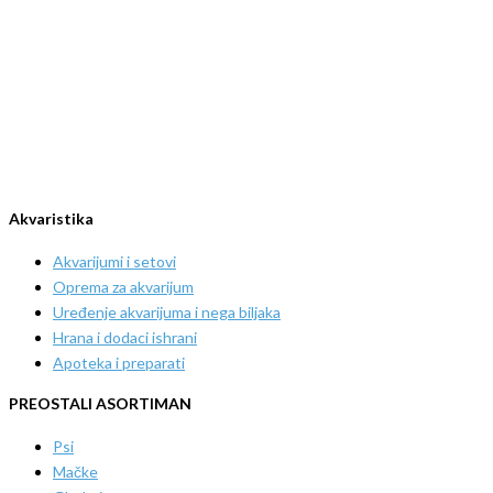
Akvaristika
Akvarijumi i setovi
Oprema za akvarijum
Uređenje akvarijuma i nega biljaka
Hrana i dodaci ishrani
Apoteka i preparati
PREOSTALI ASORTIMAN
Psi
Mačke