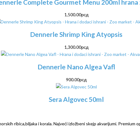
ennerle Complete Gourmet Menu 200ml hrana z
1,500.00
рсд
Dennerle Shrimp King Atyopsis
1,300.00
рсд
Dennerle Nano Algea Vafl
900.00
рсд
Sera Algovec 50ml
rskih ribica,biljaka i korala. Najveći izložbeni skejp akvarijumi. Premium o