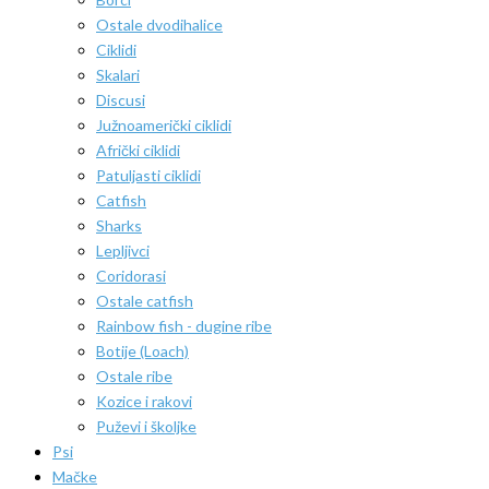
Ostale dvodihalice
Ciklidi
Skalari
Discusi
Južnoamerički ciklidi
Afrički ciklidi
Patuljasti ciklidi
Catfish
Sharks
Lepljivci
Coridorasi
Ostale catfish
Rainbow fish - dugine ribe
Botije (Loach)
Ostale ribe
Kozice i rakovi
Puževi i školjke
Psi
Mačke