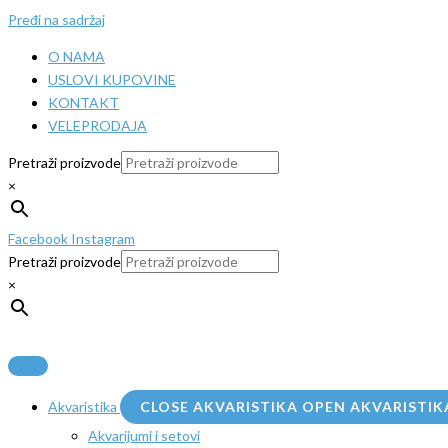
Pređi na sadržaj
O NAMA
USLOVI KUPOVINE
KONTAKT
VELEPRODAJA
Pretraži proizvode
×
Facebook
Instagram
Pretraži proizvode
×
Akvaristika
CLOSE AKVARISTIKA
OPEN AKVARISTIK
Akvarijumi i setovi