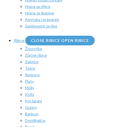
Hrana za ribice
Hrana za škampe
Apoteka i preparati
Suplementi za ribe
Ribice
CLOSE RIBICE
OPEN RIBICE
Živorotke
Zlatne ribice
Zebrice
Tetre
Rasbore
Platy
Molly
Ksifo
Koi šarani
Guppy
Barbusi
Dvodihalice
Borci