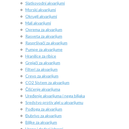
Slatkovodni akvarijumi
Morski akvarijumi
Okrugli akvarijumi
Mali akvarijumi
Oprema za akvarijum
Rasveta za akvarijum
Raspršivači za akvarijum
Pumpe za akvarijume
Hranilice za ribice
Grejači za akvarijum
Filteri za akvarijum
Crevo za akvarijum
CO2 Sistem za akvarijum
Čišćenje akvarijuma
Uređenje akvarijuma i nega biljaka
Sredstvo protiv algi u akvarijumu
Podloga za akvarijum
Đubrivo za akvarijum
Biljke za akvarijum
Hrana i dodaci ishrani