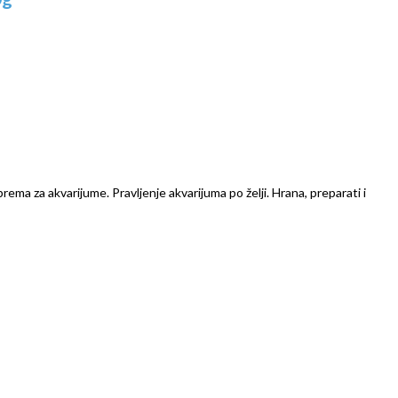
prema za akvarijume. Pravljenje akvarijuma po želji. Hrana, preparati i