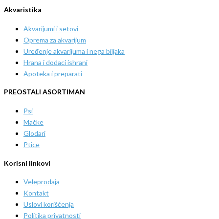
Akvaristika
Akvarijumi i setovi
Oprema za akvarijum
Uređenje akvarijuma i nega biljaka
Hrana i dodaci ishrani
Apoteka i preparati
PREOSTALI ASORTIMAN
Psi
Mačke
Glodari
Ptice
Korisni linkovi
Veleprodaja
Kontakt
Uslovi korišćenja
Politika privatnosti