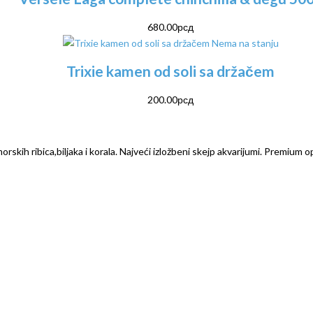
680.00
рсд
Nema na stanju
Trixie kamen od soli sa držačem
200.00
рсд
rskih ribica,biljaka i korala. Najveći izložbeni skejp akvarijumi. Premium o