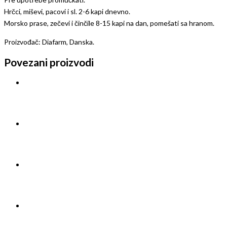
Hrčci, miševi, pacovi i sl. 2-6 kapi dnevno.
Morsko prase, zečevi i činčile 8-15 kapi na dan, pomešati sa hranom.
Proizvođač: Diafarm, Danska.
Povezani proizvodi