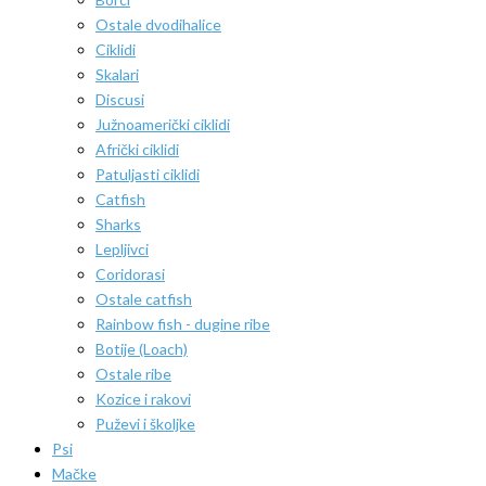
Ostale dvodihalice
Ciklidi
Skalari
Discusi
Južnoamerički ciklidi
Afrički ciklidi
Patuljasti ciklidi
Catfish
Sharks
Lepljivci
Coridorasi
Ostale catfish
Rainbow fish - dugine ribe
Botije (Loach)
Ostale ribe
Kozice i rakovi
Puževi i školjke
Psi
Mačke