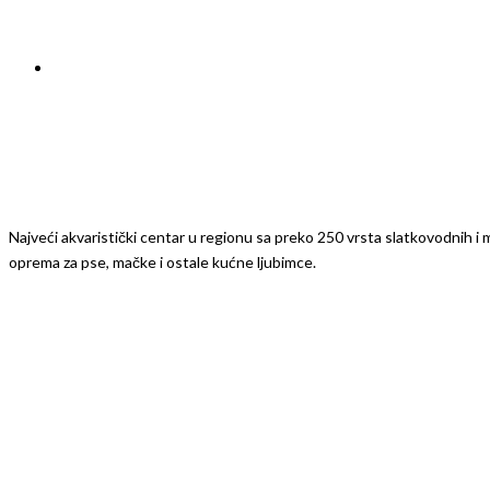
Najveći akvaristički centar u regionu sa preko 250 vrsta slatkovodnih i mo
oprema za pse, mačke i ostale kućne ljubimce.