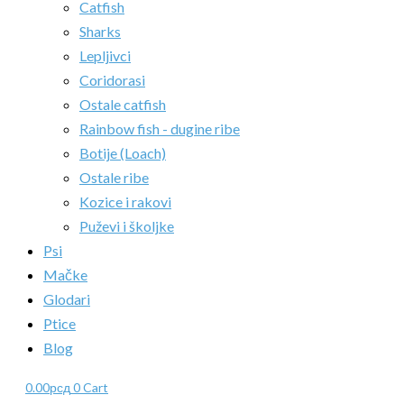
Catfish
Sharks
Lepljivci
Coridorasi
Ostale catfish
Rainbow fish - dugine ribe
Botije (Loach)
Ostale ribe
Kozice i rakovi
Puževi i školjke
Psi
Mačke
Glodari
Ptice
Blog
0.00
рсд
0
Cart