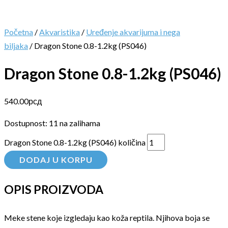
Početna
/
Akvaristika
/
Uređenje akvarijuma i nega
biljaka
/ Dragon Stone 0.8-1.2kg (PS046)
Dragon Stone 0.8-1.2kg (PS046)
540.00
рсд
Dostupnost:
11 na zalihama
Dragon Stone 0.8-1.2kg (PS046) količina
DODAJ U KORPU
OPIS PROIZVODA
Meke stene koje izgledaju kao koža reptila. Njihova boja se