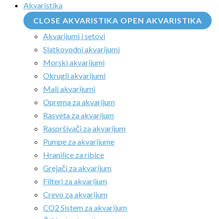
Akvaristika
CLOSE AKVARISTIKA
OPEN AKVARISTIKA
Akvarijumi i setovi
Slatkovodni akvarijumi
Morski akvarijumi
Okrugli akvarijumi
Mali akvarijumi
Oprema za akvarijum
Rasveta za akvarijum
Raspršivači za akvarijum
Pumpe za akvarijume
Hranilice za ribice
Grejači za akvarijum
Filteri za akvarijum
Crevo za akvarijum
CO2 Sistem za akvarijum