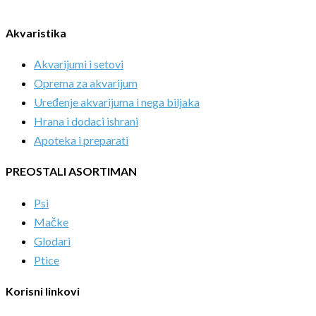
Akvaristika
Akvarijumi i setovi
Oprema za akvarijum
Uređenje akvarijuma i nega biljaka
Hrana i dodaci ishrani
Apoteka i preparati
PREOSTALI ASORTIMAN
Psi
Mačke
Glodari
Ptice
Korisni linkovi