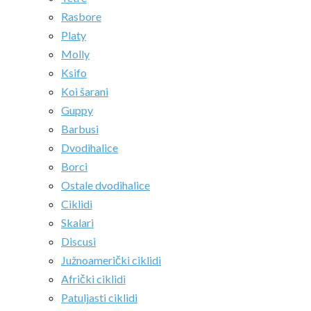
Rasbore
Platy
Molly
Ksifo
Koi šarani
Guppy
Barbusi
Dvodihalice
Borci
Ostale dvodihalice
Ciklidi
Skalari
Discusi
Južnoamerički ciklidi
Afrički ciklidi
Patuljasti ciklidi