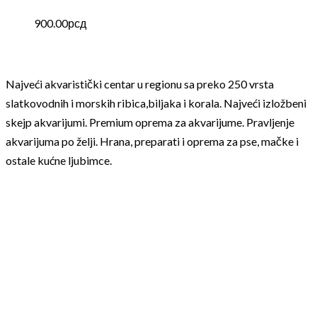
900.00
рсд
Najveći akvaristički centar u regionu sa preko 250 vrsta
slatkovodnih i morskih ribica,biljaka i korala. Najveći izložbeni
skejp akvarijumi. Premium oprema za akvarijume. Pravljenje
akvarijuma po želji. Hrana, preparati i oprema za pse, mačke i
ostale kućne ljubimce.