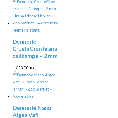
Nema na stanju
Dennerle
CrustaGran hrana
za škampe – 2 mm
1,020.00
рсд
Dennerle Nano
Algea Vafl