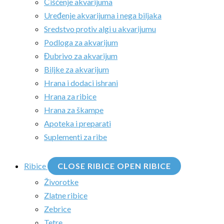
Čišćenje akvarijuma
Uređenje akvarijuma i nega biljaka
Sredstvo protiv algi u akvarijumu
Podloga za akvarijum
Đubrivo za akvarijum
Biljke za akvarijum
Hrana i dodaci ishrani
Hrana za ribice
Hrana za škampe
Apoteka i preparati
Suplementi za ribe
Ribice
CLOSE RIBICE
OPEN RIBICE
Živorotke
Zlatne ribice
Zebrice
Tetre