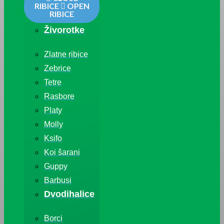
RIBICE
OPEN
RIBICE
Živorotke
Zlatne ribice
Zebrice
Tetre
Rasbore
Platy
Molly
Ksifo
Koi šarani
Guppy
Barbusi
Dvodihalice
Borci