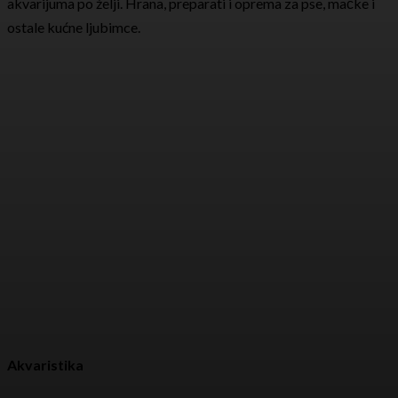
akvarijuma po želji. Hrana, preparati i oprema za pse, mačke i
ostale kućne ljubimce.
Akvaristika