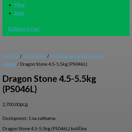
Ptice
Blog
0.00
рсд
0
Cart
Početna
/
Akvaristika
/
Uređenje akvarijuma i nega
biljaka
/ Dragon Stone 4.5-5.5kg (PS046L)
Dragon Stone 4.5-5.5kg
(PS046L)
2,700.00
рсд
Dostupnost:
1 na zalihama
Dragon Stone 4.5-5.5kg (PS046L) količina