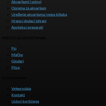
Akvarijumi i setovi
Oprema za akvarijum
Uređenje akvarijuma i nega biljaka
Hrana i dodaci ishrani
Apoteka i preparati
PREOSTALI ASORTIMAN
Psi
Mačke
Glodari
Ptice
Korisni linkovi
Veleprodaja
Kontakt
Uslovi korišćenja