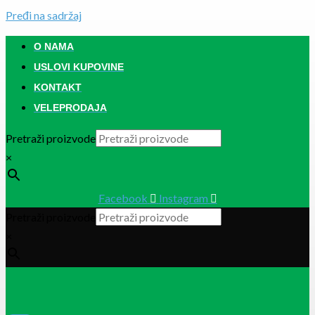
Pređi na sadržaj
O NAMA
USLOVI KUPOVINE
KONTAKT
VELEPRODAJA
Pretraži proizvode
×
Facebook
Instagram
Pretraži proizvode
×