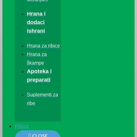
Hrana i
dodaci
ishrani
Hrana za ribice
Hrana za
škampe
Apoteka i
preparati
Suplementi za
ribe
Ribice
CLOSE