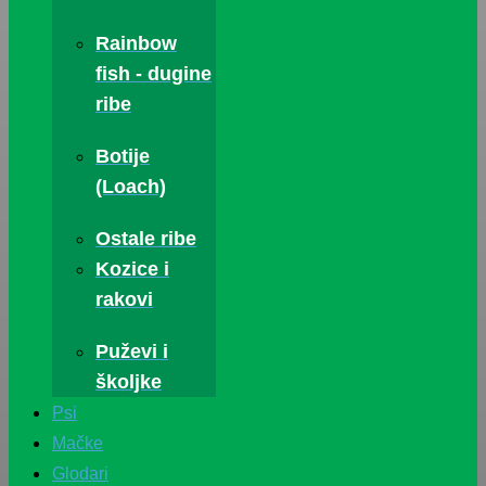
Rainbow
fish - dugine
ribe
Botije
(Loach)
Ostale ribe
Kozice i
rakovi
Puževi i
školjke
Psi
Mačke
Glodari