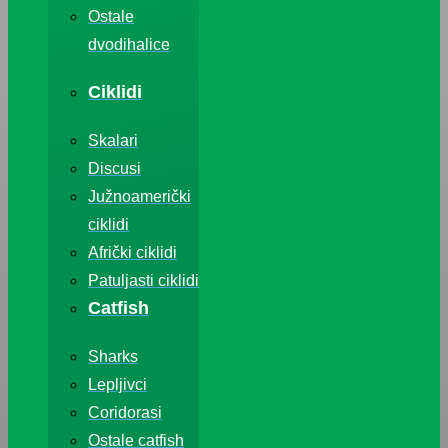
Ostale
dvodihalice
Ciklidi
Skalari
Discusi
Južnoamerički
ciklidi
Afrički ciklidi
Patuljasti ciklidi
Catfish
Sharks
Lepljivci
Coridorasi
Ostale catfish