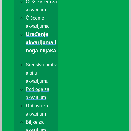
CO2 Sistem za
akvarijum
Čišćenje
akvarijuma
Uređenje
akvarijuma i
nega biljaka
Sredstvo protiv
algi u
akvarijumu
Podloga za
akvarijum
Đubrivo za
akvarijum
Biljke za
akvarijum