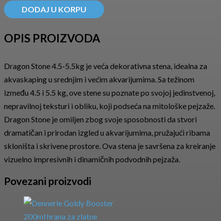
DODAJ U KORPU
OPIS PROIZVODA
Dragon Stone 4.5-5.5kg je veća dekorativna stena, idealna za
akvaskaping u srednjim i većim akvarijumima. Sa težinom
između 4.5 i 5.5 kg, ove stene su poznate po svojoj jedinstvenoj,
nepravilnoj teksturi i obliku, koji podseća na mitološke pejzaže.
Dragon Stone je omiljen zbog svoje sposobnosti da stvori
dramatičan i prirodan izgled u akvarijumima, pružajući ribama
skloništa i skrivene prostore. Ova stena je savršena za kreiranje
vizuelno impresivnih i dinamičnih podvodnih pejzaža.
Povezani proizvodi