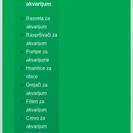
akvarijum
Rasveta za
akvarijum
Raspršivači za
akvarijum
Pumpe za
akvarijume
Hranilice za
ribice
Grejači za
akvarijum
Filteri za
akvarijum
Crevo za
akvarijum