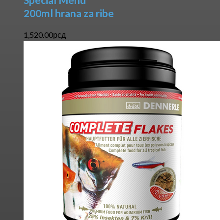
200ml hrana za ribe
1,520.00
рсд