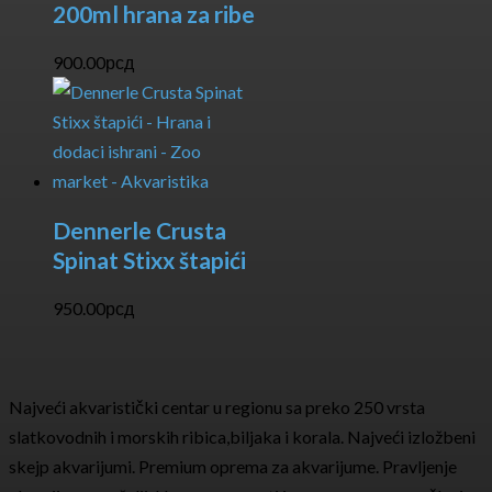
200ml hrana za ribe
900.00
рсд
Dennerle Crusta
Spinat Stixx štapići
950.00
рсд
Najveći akvaristički centar u regionu sa preko 250 vrsta
slatkovodnih i morskih ribica,biljaka i korala. Najveći izložbeni
skejp akvarijumi. Premium oprema za akvarijume. Pravljenje