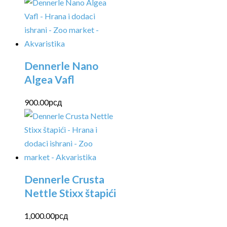
Dennerle Nano
Algea Vafl
900.00
рсд
Dennerle Crusta
Nettle Stixx štapići
1,000.00
рсд