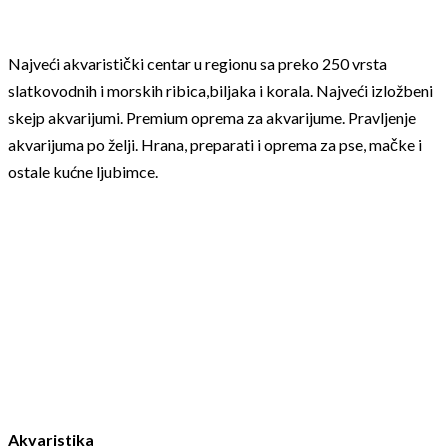
Najveći akvaristički centar u regionu sa preko 250 vrsta
slatkovodnih i morskih ribica,biljaka i korala. Najveći izložbeni
skejp akvarijumi. Premium oprema za akvarijume. Pravljenje
akvarijuma po želji. Hrana, preparati i oprema za pse, mačke i
ostale kućne ljubimce.
Akvaristika