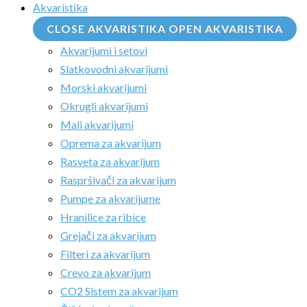
Akvaristika
CLOSE AKVARISTIKA
OPEN AKVARISTIKA
Akvarijumi i setovi
Slatkovodni akvarijumi
Morski akvarijumi
Okrugli akvarijumi
Mali akvarijumi
Oprema za akvarijum
Rasveta za akvarijum
Raspršivači za akvarijum
Pumpe za akvarijume
Hranilice za ribice
Grejači za akvarijum
Filteri za akvarijum
Crevo za akvarijum
CO2 Sistem za akvarijum