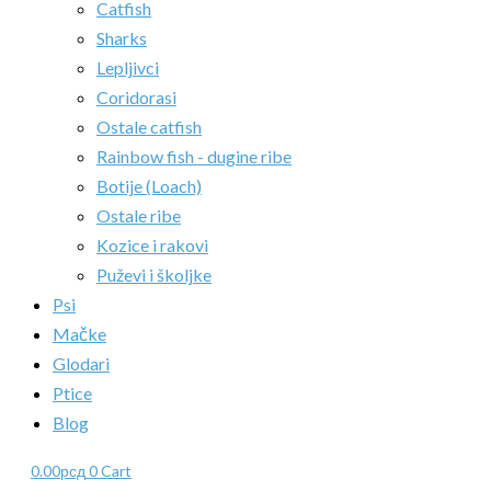
Catfish
Sharks
Lepljivci
Coridorasi
Ostale catfish
Rainbow fish - dugine ribe
Botije (Loach)
Ostale ribe
Kozice i rakovi
Puževi i školjke
Psi
Mačke
Glodari
Ptice
Blog
0.00
рсд
0
Cart