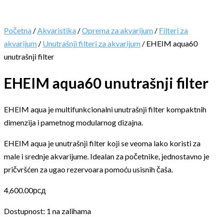
Početna
/
Akvaristika
/
Oprema za akvarijum
/
Filteri za
akvarijum
/
Unutrašnji filteri za akvarijum
/ EHEIM aqua60
unutrašnji filter
EHEIM aqua60 unutrašnji filter
EHEIM aqua je multifunkcionalni unutrašnji filter kompaktnih
dimenzija i pametnog modularnog dizajna.
EHEIM aqua je unutrašnji filter koji se veoma lako koristi za
male i srednje akvarijume. Idealan za početnike, jednostavno je
pričvršćen za ugao rezervoara pomoću usisnih čaša.
4,600.00
рсд
Dostupnost:
1 na zalihama