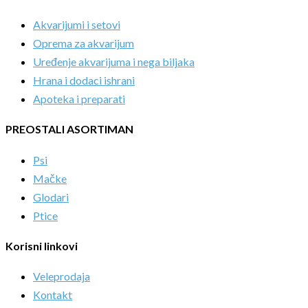
Akvarijumi i setovi
Oprema za akvarijum
Uređenje akvarijuma i nega biljaka
Hrana i dodaci ishrani
Apoteka i preparati
PREOSTALI ASORTIMAN
Psi
Mačke
Glodari
Ptice
Korisni linkovi
Veleprodaja
Kontakt