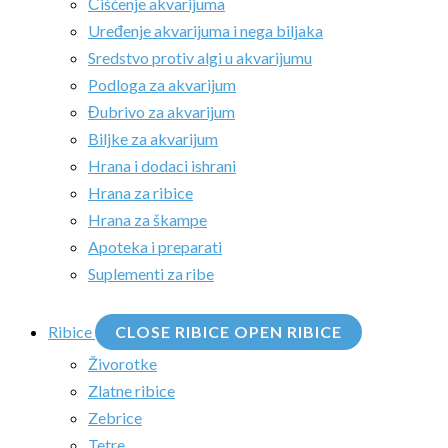
Čišćenje akvarijuma
Uređenje akvarijuma i nega biljaka
Sredstvo protiv algi u akvarijumu
Podloga za akvarijum
Đubrivo za akvarijum
Biljke za akvarijum
Hrana i dodaci ishrani
Hrana za ribice
Hrana za škampe
Apoteka i preparati
Suplementi za ribe
Ribice
CLOSE RIBICE
OPEN RIBICE
Živorotke
Zlatne ribice
Zebrice
Tetre