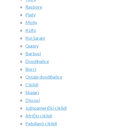
Rasbore
Platy
Molly
Ksifo
Koi šarani
Guppy
Barbusi
Dvodihalice
Borci
Ostale dvodihalice
Ciklidi
Skalari
Discusi
Južnoamerički ciklidi
Afrički ciklidi
Patuljasti ciklidi