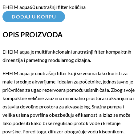
EHEIM aqua60 unutrašnji filter količina
DODAJ U KORPU
OPIS PROIZVODA
EHEIM aqua je multifunkcionalni unutrašnji filter kompaktnih
dimenzija i pametnog modularnog dizajna.
EHEIM aqua je unutrašnji filter koji se veoma lako koristi za
male i srednje akvarijume. Idealan za početnike, jednostavno je
pričvršćen za ugao rezervoara pomoću usisnih čaša. Zbog svoje
kompaktne veličine zauzima minimalno prostora u akvarijumu i
ostavlja dovoljno prostora za akvasajping. Snažna pumpa i
velika usisna površina obezbeđuju efikasnost, a izlaz se može
lako podesiti kako bi se regulisao protok vode i kretanje
površine. Pored toga, difuzor obogaćuje vodu kiseonikom.