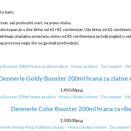
́u bazu.
ar, vaš podvodni svet, na pravu visinu.
stupan je u dve širine od 61 i 81 centimetar. Uža širina od 61 centimetar
imaju značajno povećanu visinu od 85 centimetara za bolji pogled u vaš a
enog prostora nego što su ga imali prethodnici.
Dennerle Goldy Booster 200ml hrana za zlatne r
1,450.00
рсд
Dennerle Color Booster 200ml hrana za rib
1,500.00
рсд