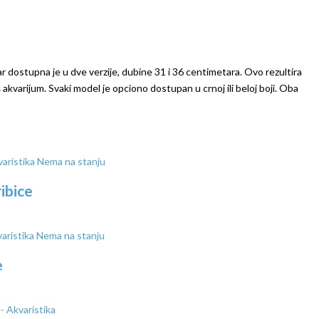
 dostupna je u dve verzije, dubine 31 i 36 centimetara. Ovo rezultira
kvarijum. Svaki model je opciono dostupan u crnoj ili beloj boji. Oba
Nema na stanju
ibice
Nema na stanju
e