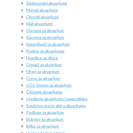
Slatkovodni akvarijumi
Morski akvarijumi
Okrugli akvarijumi
Mali akvarijumi
Oprema za akvarijum
Rasveta za akvarijum
Raspršivači za akvarijum
Pumpe za akvarijume
Hranilice za ribice
Grejači za akvarijum
Filteri za akvarijum
Crevo za akvarijum
CO2 Sistem za akvarijum
Čišćenje akvarijuma
Uređenje akvarijuma i nega biljaka
Sredstvo protiv algi u akvarijumu
Podloga za akvarijum
Đubrivo za akvarijum
Biljke za akvarijum
Hrana i dodaci ishrani