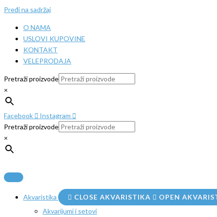
Pređi na sadržaj
O NAMA
USLOVI KUPOVINE
KONTAKT
VELEPRODAJA
Pretraži proizvode
×
Facebook
Instagram
Pretraži proizvode
×
Akvaristika
CLOSE AKVARISTIKA
OPEN AKVARIS
Akvarijumi i setovi