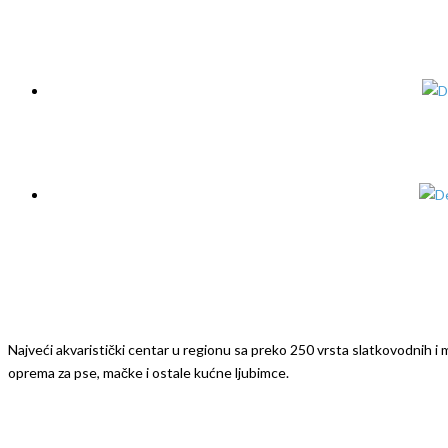
Najveći akvaristički centar u regionu sa preko 250 vrsta slatkovodnih i mo
oprema za pse, mačke i ostale kućne ljubimce.