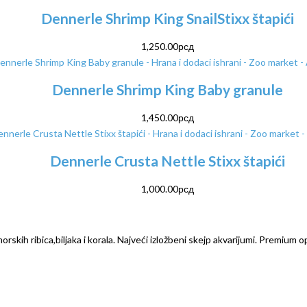
Dennerle Shrimp King SnailStixx štapići
1,250.00
рсд
Dennerle Shrimp King Baby granule
1,450.00
рсд
Dennerle Crusta Nettle Stixx štapići
1,000.00
рсд
rskih ribica,biljaka i korala. Najveći izložbeni skejp akvarijumi. Premium o