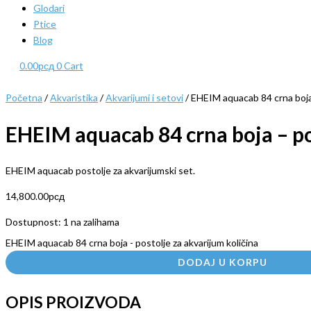
Glodari
Ptice
Blog
0.00
рсд
0
Cart
Početna
/
Akvaristika
/
Akvarijumi i setovi
/ EHEIM aquacab 84 crna boja 
EHEIM aquacab 84 crna boja – po
EHEIM aquacab postolje za akvarijumski set.
14,800.00
рсд
Dostupnost:
1 na zalihama
EHEIM aquacab 84 crna boja - postolje za akvarijum količina
DODAJ U KORPU
OPIS PROIZVODA