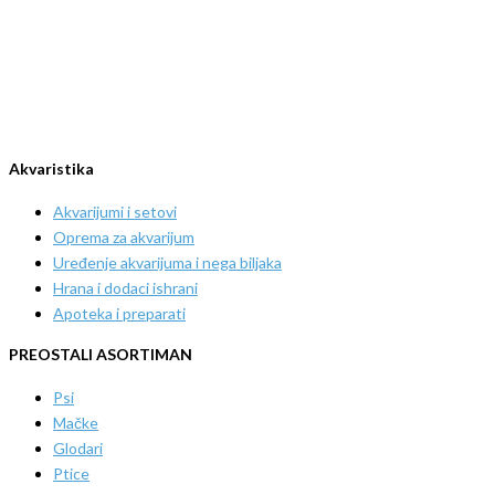
Akvaristika
Akvarijumi i setovi
Oprema za akvarijum
Uređenje akvarijuma i nega biljaka
Hrana i dodaci ishrani
Apoteka i preparati
PREOSTALI ASORTIMAN
Psi
Mačke
Glodari
Ptice