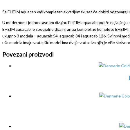
Sa EHEIM aquacab vaš kompletan akvarijumski set će dobiti odgovarajuc
U modernom i jednostavnom dizajnu EHEIM aquacab podiže najvažniju stv
EHEIM aquacab je specijalno dizajniran za kompletne komplete EHEIM i do
ukupno 3 modela – aquacab 54, aquacab 84 i aquacab 126. Svi novi modeli 
uža modela imaju vrata, širi model ima dvoja vrata. Iza njih je više skriv
Povezani proizvodi