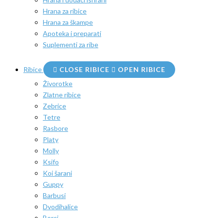
Hrana za ribice
Hrana za škampe
Apoteka i preparati
Suplementi za ribe
Ribice
CLOSE RIBICE
OPEN RIBICE
Živorotke
Zlatne ribice
Zebrice
Tetre
Rasbore
Platy
Molly
Ksifo
Koi šarani
Guppy
Barbusi
Dvodihalice
Borci