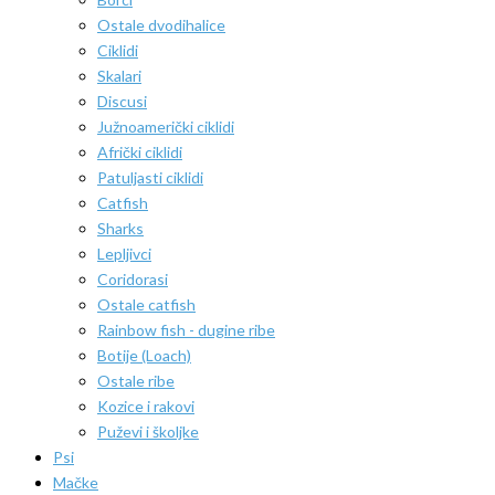
Ostale dvodihalice
Ciklidi
Skalari
Discusi
Južnoamerički ciklidi
Afrički ciklidi
Patuljasti ciklidi
Catfish
Sharks
Lepljivci
Coridorasi
Ostale catfish
Rainbow fish - dugine ribe
Botije (Loach)
Ostale ribe
Kozice i rakovi
Puževi i školjke
Psi
Mačke