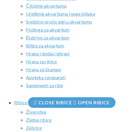
Čišćenje akvarijuma
Uređenje akvarijuma i nega biljaka
Sredstvo protiv algi u akvarijumu
Podloga za akvarijum
Đubrivo za akvarijum
Biljke za akvarijum
Hrana i dodaci ishrani
Hrana za ribice
Hrana za škampe
Apoteka i preparati
Suplementi za ribe
Ribice
CLOSE RIBICE
OPEN RIBICE
Živorotke
Zlatne ribice
Zebrice