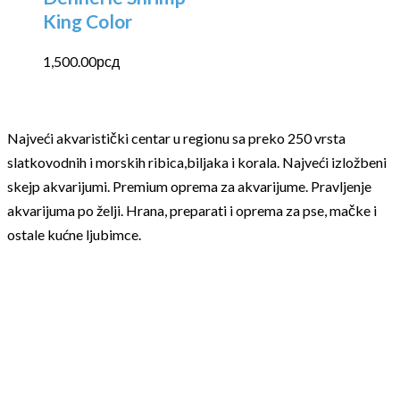
King Color
1,500.00
рсд
Najveći akvaristički centar u regionu sa preko 250 vrsta
slatkovodnih i morskih ribica,biljaka i korala. Najveći izložbeni
skejp akvarijumi. Premium oprema za akvarijume. Pravljenje
akvarijuma po želji. Hrana, preparati i oprema za pse, mačke i
ostale kućne ljubimce.