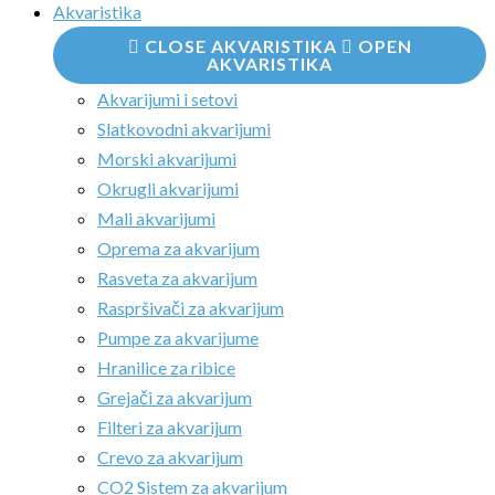
Akvaristika
CLOSE AKVARISTIKA
OPEN
AKVARISTIKA
Akvarijumi i setovi
Slatkovodni akvarijumi
Morski akvarijumi
Okrugli akvarijumi
Mali akvarijumi
Oprema za akvarijum
Rasveta za akvarijum
Raspršivači za akvarijum
Pumpe za akvarijume
Hranilice za ribice
Grejači za akvarijum
Filteri za akvarijum
Crevo za akvarijum
CO2 Sistem za akvarijum