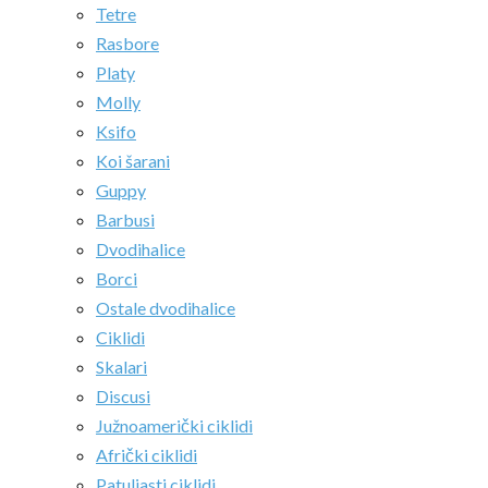
Tetre
Rasbore
Platy
Molly
Ksifo
Koi šarani
Guppy
Barbusi
Dvodihalice
Borci
Ostale dvodihalice
Ciklidi
Skalari
Discusi
Južnoamerički ciklidi
Afrički ciklidi
Patuljasti ciklidi