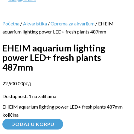
Početna
/
Akvaristika
/
Oprema za akvarijum
/ EHEIM
aquarium lighting power LED+ fresh plants 487mm
EHEIM aquarium lighting
power LED+ fresh plants
487mm
22,900.00
рсд
Dostupnost:
1 na zalihama
EHEIM aquarium lighting power LED+ fresh plants 487mm
količina
DODAJ U KORPU