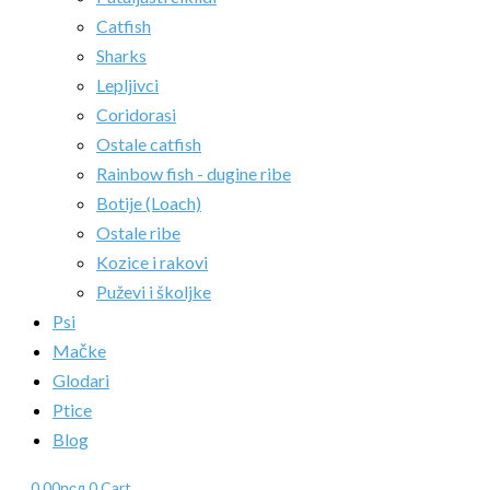
Catfish
Sharks
Lepljivci
Coridorasi
Ostale catfish
Rainbow fish - dugine ribe
Botije (Loach)
Ostale ribe
Kozice i rakovi
Puževi i školjke
Psi
Mačke
Glodari
Ptice
Blog
0.00
рсд
0
Cart