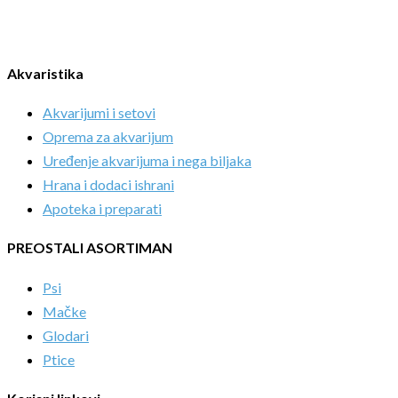
Akvaristika
Akvarijumi i setovi
Oprema za akvarijum
Uređenje akvarijuma i nega biljaka
Hrana i dodaci ishrani
Apoteka i preparati
PREOSTALI ASORTIMAN
Psi
Mačke
Glodari
Ptice