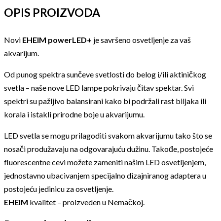
OPIS PROIZVODA
Novi
EHEIM powerLED+
je savršeno osvetljenje za vaš
akvarijum.
Od punog spektra sunčeve svetlosti do belog i/ili aktiničkog
svetla – naše nove LED lampe pokrivaju čitav spektar. Svi
spektri su pažljivo balansirani kako bi podržali rast biljaka ili
korala i istakli prirodne boje u akvarijumu.
LED svetla se mogu prilagoditi svakom akvarijumu tako što se
nosači produžavaju na odgovarajuću dužinu. Takođe, postojeće
fluorescentne cevi možete zameniti našim LED osvetljenjem,
jednostavno ubacivanjem specijalno dizajniranog adaptera u
postojeću jedinicu za osvetljenje.
EHEIM
kvalitet – proizveden u Nemačkoj.