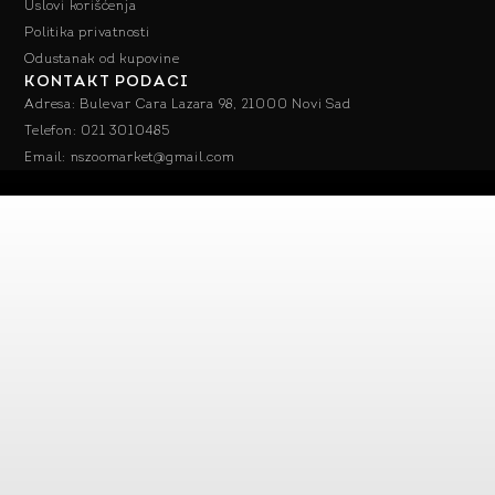
Uslovi korišćenja
Politika privatnosti
Odustanak od kupovine
KONTAKT PODACI
Adresa: Bulevar Cara Lazara 98, 21000 Novi Sad
Telefon: 021 3010485
Email: nszoomarket@gmail.com