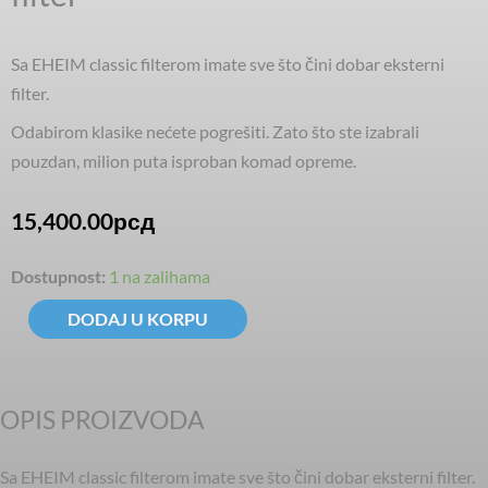
Sa EHEIM classic filterom imate sve što čini dobar eksterni
filter.
Odabirom klasike nećete pogrešiti. Zato što ste izabrali
pouzdan, milion puta isproban komad opreme.
15,400.00
рсд
EHEIM
Dostupnost:
1 na zalihama
classic
DODAJ U KORPU
250
spoljašnji
filter
OPIS PROIZVODA
količina
Sa EHEIM classic filterom imate sve što čini dobar eksterni filter.