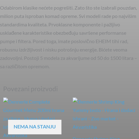
Odabirom klasike nećete pogrešiti. Zato što ste izabrali pouzdan,
milion puta isproban komad opreme. Svi modeli rade po najvišim
standardima kvaliteta. Prvoklasne komponente i pažljivo
usklađene karakteristike obezbeđuju savršene performanse
pumpe i filtera. Pored toga, imate poslovično EHEIM tihi rad,
robusnu izdržljivost i nisku potrošnju energije. Bićete veoma
zadovoljni. Postoji 5 modela za akvarijume od 50 do 1500 litara –
sa različitom opremom.
Povezani proizvodi
NEMA NA STANJU
Dennerle Shrimp King