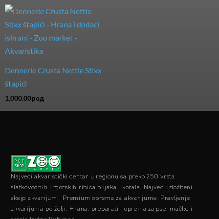
Dennerle Crusta Nettle Stixx
štapići
1,000.00
рсд
Najveći akvaristički centar u regionu sa preko 250 vrsta
slatkovodnih i morskih ribica,biljaka i korala. Najveći izložbeni
skejp akvarijumi. Premium oprema za akvarijume. Pravljenje
akvarijuma po želji. Hrana, preparati i oprema za pse, mačke i