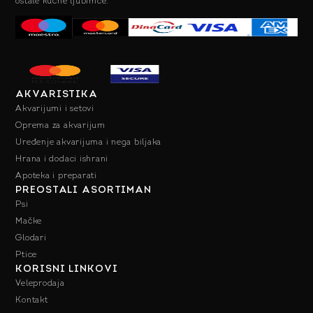
ostale kućne ljubimce.
AKVARISTIKA
Akvarijumi i setovi
Oprema za akvarijum
Uređenje akvarijuma i nega biljaka
Hrana i dodaci ishrani
Apoteka i preparati
PREOSTALI ASORTIMAN
Psi
Mačke
Glodari
Ptice
KORISNI LINKOVI
Veleprodaja
Kontakt