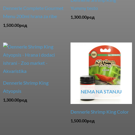
Dennerle Complete Gourmet
Yummy testo
Menu 200ml hrana za ribe
1,300.00
рсд
1,500.00
рсд
Dennerle Shrimp King
Atyopsis
NEMA NA STANJU
1,300.00
рсд
Dennerle Shrimp King Color
1,500.00
рсд