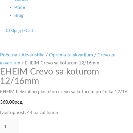
Ptice
Blog
0.00
рсд
0
Cart
Početna
/
Akvaristika
/
Oprema za akvarijum
/
Crevo za
akvarijum
/ EHEIM Crevo sa koturom 12/16mm
EHEIM Crevo sa koturom
12/16mm
EHEIM fleksibilno plastično crevo sa koturom prečnika 12/16.
360.00
рсд
Dostupnost:
44 na zalihama