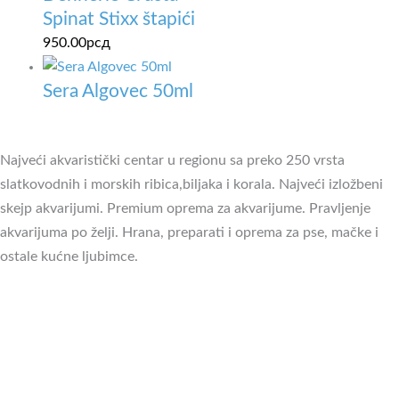
Spinat Stixx štapići
950.00
рсд
Sera Algovec 50ml
Najveći akvaristički centar u regionu sa preko 250 vrsta
slatkovodnih i morskih ribica,biljaka i korala. Najveći izložbeni
skejp akvarijumi. Premium oprema za akvarijume. Pravljenje
akvarijuma po želji. Hrana, preparati i oprema za pse, mačke i
ostale kućne ljubimce.