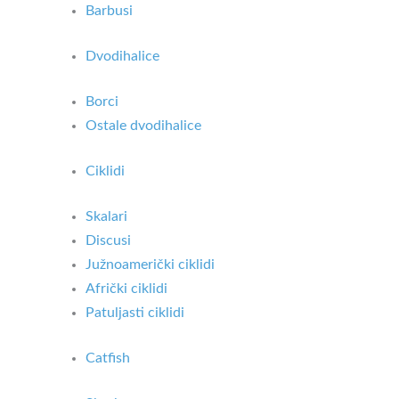
Barbusi
Dvodihalice
Borci
Ostale dvodihalice
Ciklidi
Skalari
Discusi
Južnoamerički ciklidi
Afrički ciklidi
Patuljasti ciklidi
Catfish