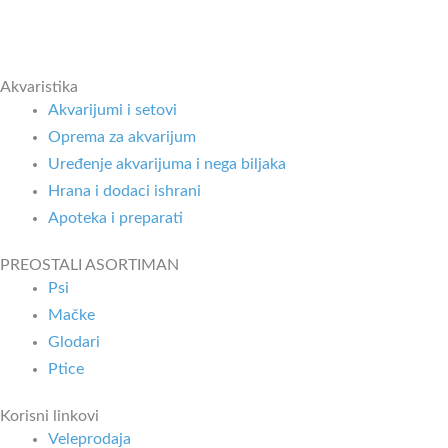
Akvaristika
Akvarijumi i setovi
Oprema za akvarijum
Uređenje akvarijuma i nega biljaka
Hrana i dodaci ishrani
Apoteka i preparati
PREOSTALI ASORTIMAN
Psi
Mačke
Glodari
Ptice
Korisni linkovi
Veleprodaja