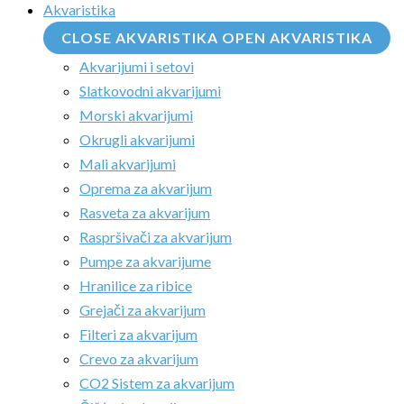
Akvaristika
CLOSE AKVARISTIKA
OPEN AKVARISTIKA
Akvarijumi i setovi
Slatkovodni akvarijumi
Morski akvarijumi
Okrugli akvarijumi
Mali akvarijumi
Oprema za akvarijum
Rasveta za akvarijum
Raspršivači za akvarijum
Pumpe za akvarijume
Hranilice za ribice
Grejači za akvarijum
Filteri za akvarijum
Crevo za akvarijum
CO2 Sistem za akvarijum