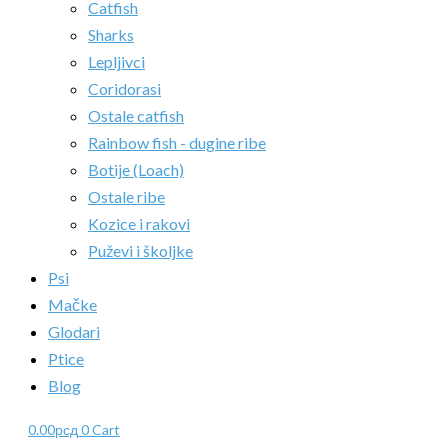
Catfish
Sharks
Lepljivci
Coridorasi
Ostale catfish
Rainbow fish - dugine ribe
Botije (Loach)
Ostale ribe
Kozice i rakovi
Puževi i školjke
Psi
Mačke
Glodari
Ptice
Blog
0.00
рсд
0
Cart