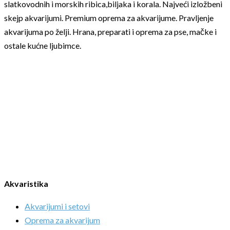
slatkovodnih i morskih ribica,biljaka i korala. Najveći izložbeni
skejp akvarijumi. Premium oprema za akvarijume. Pravljenje
akvarijuma po želji. Hrana, preparati i oprema za pse, mačke i
ostale kućne ljubimce.
Akvaristika
Akvarijumi i setovi
Oprema za akvarijum