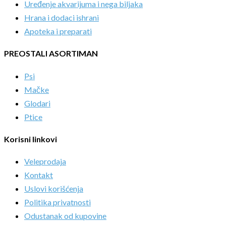
Uređenje akvarijuma i nega biljaka
Hrana i dodaci ishrani
Apoteka i preparati
PREOSTALI ASORTIMAN
Psi
Mačke
Glodari
Ptice
Korisni linkovi
Veleprodaja
Kontakt
Uslovi korišćenja
Politika privatnosti
Odustanak od kupovine