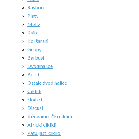
Rasbore
Platy
Molly
Ksifo
Koi šarani
Guppy
Barbusi
Dvodihalice
Borci
Ostale dvodihalice
Ciklidi
Skalari
Discusi
Južnoamerički ciklidi
Afrički ciklidi
Patuljasti ciklidi