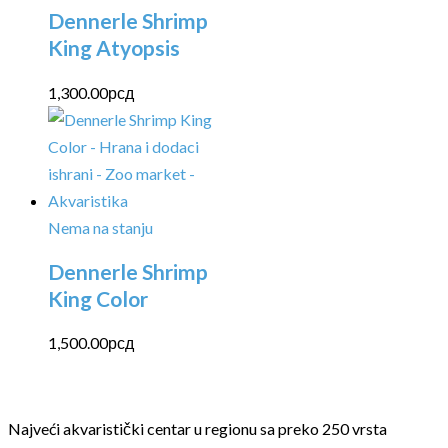
Dennerle Shrimp
King Atyopsis
1,300.00
рсд
Nema na stanju
Dennerle Shrimp
King Color
1,500.00
рсд
Najveći akvaristički centar u regionu sa preko 250 vrsta