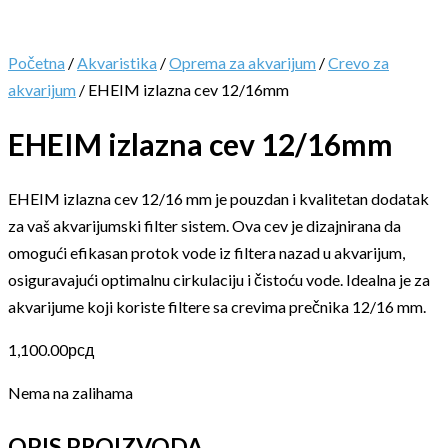
Početna
/
Akvaristika
/
Oprema za akvarijum
/
Crevo za
akvarijum
/ EHEIM izlazna cev 12/16mm
EHEIM izlazna cev 12/16mm
EHEIM izlazna cev 12/16 mm je pouzdan i kvalitetan dodatak
za vaš akvarijumski filter sistem. Ova cev je dizajnirana da
omogući efikasan protok vode iz filtera nazad u akvarijum,
osiguravajući optimalnu cirkulaciju i čistoću vode. Idealna je za
akvarijume koji koriste filtere sa crevima prečnika 12/16 mm.
1,100.00
рсд
Nema na zalihama
OPIS PROIZVODA