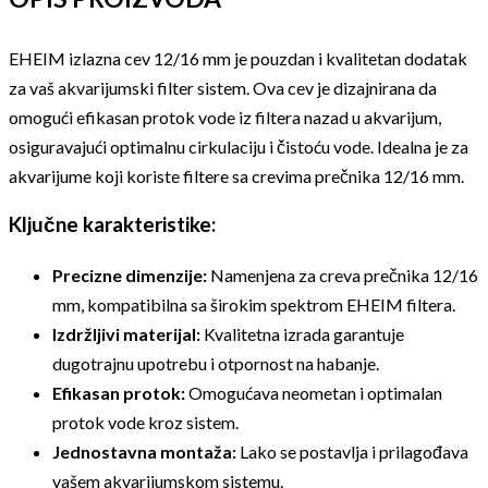
EHEIM izlazna cev 12/16 mm je pouzdan i kvalitetan dodatak
za vaš akvarijumski filter sistem. Ova cev je dizajnirana da
omogući efikasan protok vode iz filtera nazad u akvarijum,
osiguravajući optimalnu cirkulaciju i čistoću vode. Idealna je za
akvarijume koji koriste filtere sa crevima prečnika 12/16 mm.
Ključne karakteristike:
Precizne dimenzije:
Namenjena za creva prečnika 12/16
mm, kompatibilna sa širokim spektrom EHEIM filtera.
Izdržljivi materijal:
Kvalitetna izrada garantuje
dugotrajnu upotrebu i otpornost na habanje.
Efikasan protok:
Omogućava neometan i optimalan
protok vode kroz sistem.
Jednostavna montaža:
Lako se postavlja i prilagođava
vašem akvarijumskom sistemu.