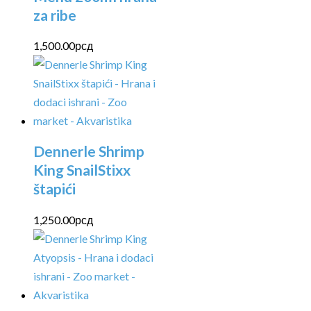
za ribe
1,500.00
рсд
Dennerle Shrimp
King SnailStixx
štapići
1,250.00
рсд