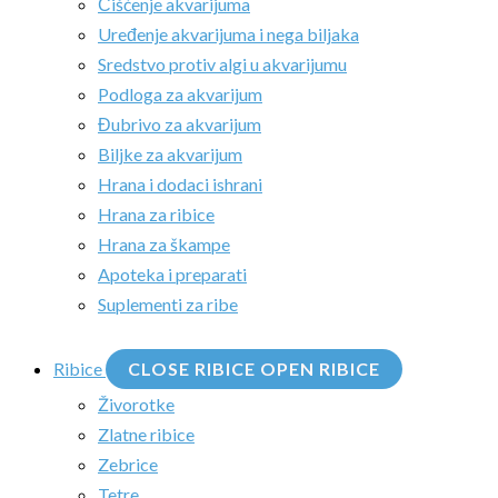
Čišćenje akvarijuma
Uređenje akvarijuma i nega biljaka
Sredstvo protiv algi u akvarijumu
Podloga za akvarijum
Đubrivo za akvarijum
Biljke za akvarijum
Hrana i dodaci ishrani
Hrana za ribice
Hrana za škampe
Apoteka i preparati
Suplementi za ribe
Ribice
CLOSE RIBICE
OPEN RIBICE
Živorotke
Zlatne ribice
Zebrice
Tetre