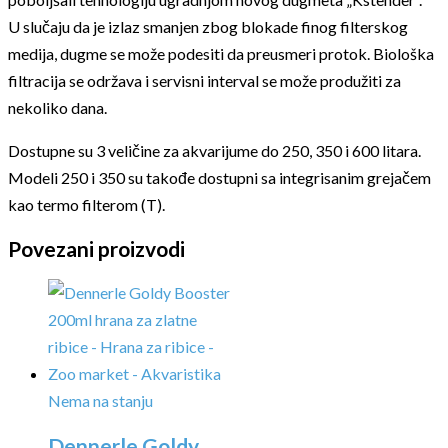
U slučaju da je izlaz smanjen zbog blokade finog filterskog
medija, dugme se može podesiti da preusmeri protok. Biološka
filtracija se održava i servisni interval se može produžiti za
nekoliko dana.
Dostupne su 3 veličine za akvarijume do 250, 350 i 600 litara.
Modeli 250 i 350 su takođe dostupni sa integrisanim grejačem
kao termo filterom (T).
Povezani proizvodi
Nema na stanju
Dennerle Goldy