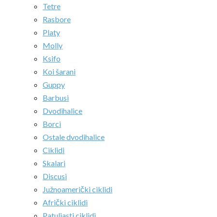
Tetre
Rasbore
Platy
Molly
Ksifo
Koi šarani
Guppy
Barbusi
Dvodihalice
Borci
Ostale dvodihalice
Ciklidi
Skalari
Discusi
Južnoamerički ciklidi
Afrički ciklidi
Patuljasti ciklidi