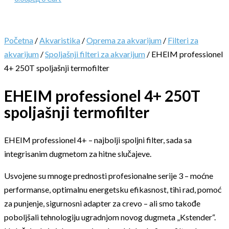
Početna
/
Akvaristika
/
Oprema za akvarijum
/
Filteri za
akvarijum
/
Spoljašnji filteri za akvarijum
/ EHEIM professionel
4+ 250T spoljašnji termofilter
EHEIM professionel 4+ 250T
spoljašnji termofilter
EHEIM professionel 4+ – najbolji spoljni filter, sada sa
integrisanim dugmetom za hitne slučajeve.
Usvojene su mnoge prednosti profesionalne serije 3 – moćne
performanse, optimalnu energetsku efikasnost, tihi rad, pomoć
za punjenje, sigurnosni adapter za crevo – ali smo takođe
poboljšali tehnologiju ugradnjom novog dugmeta „Kstender“.