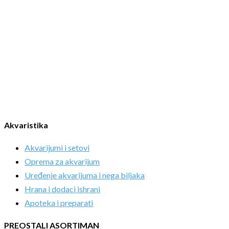
Akvaristika
Akvarijumi i setovi
Oprema za akvarijum
Uređenje akvarijuma i nega biljaka
Hrana i dodaci ishrani
Apoteka i preparati
PREOSTALI ASORTIMAN