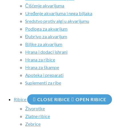
Čišćenje akvarijuma
Uređenje akvarijuma i nega biljaka
Sredstvo protiv algi u akvarijumu
Podloga za akvarijum
Đubrivo za akvarijum
Biljke za akvarijum
Hrana i dodaci ishrani
Hrana za ribice
Hrana za škampe
Apoteka i preparati
Suplementi za ribe
Ribice
CLOSE RIBICE
OPEN RIBICE
Živorotke
Zlatne ribice
Zebrice