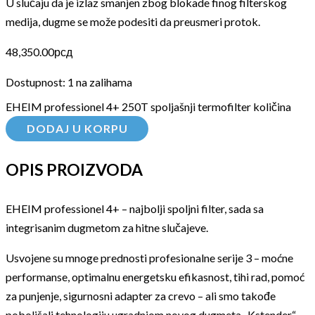
U slučaju da je izlaz smanjen zbog blokade finog filterskog
medija, dugme se može podesiti da preusmeri protok.
48,350.00
рсд
Dostupnost:
1 na zalihama
EHEIM professionel 4+ 250T spoljašnji termofilter količina
DODAJ U KORPU
OPIS PROIZVODA
EHEIM professionel 4+ – najbolji spoljni filter, sada sa
integrisanim dugmetom za hitne slučajeve.
Usvojene su mnoge prednosti profesionalne serije 3 – moćne
performanse, optimalnu energetsku efikasnost, tihi rad, pomoć
za punjenje, sigurnosni adapter za crevo – ali smo takođe
poboljšali tehnologiju ugradnjom novog dugmeta „Kstender“.