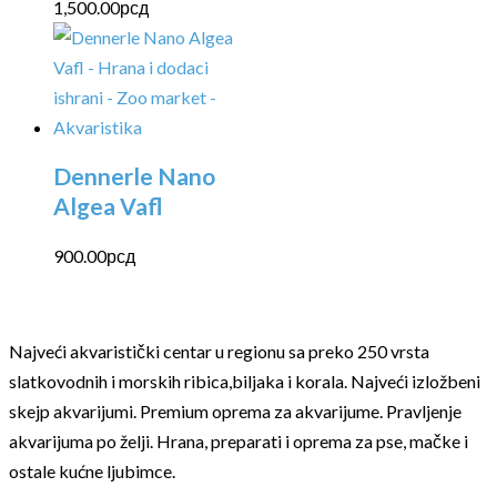
1,500.00
рсд
Dennerle Nano
Algea Vafl
900.00
рсд
Najveći akvaristički centar u regionu sa preko 250 vrsta
slatkovodnih i morskih ribica,biljaka i korala. Najveći izložbeni
skejp akvarijumi. Premium oprema za akvarijume. Pravljenje
akvarijuma po želji. Hrana, preparati i oprema za pse, mačke i
ostale kućne ljubimce.