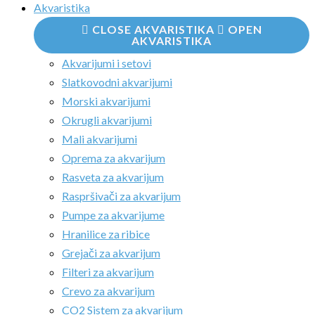
Akvaristika
CLOSE AKVARISTIKA
OPEN
AKVARISTIKA
Akvarijumi i setovi
Slatkovodni akvarijumi
Morski akvarijumi
Okrugli akvarijumi
Mali akvarijumi
Oprema za akvarijum
Rasveta za akvarijum
Raspršivači za akvarijum
Pumpe za akvarijume
Hranilice za ribice
Grejači za akvarijum
Filteri za akvarijum
Crevo za akvarijum
CO2 Sistem za akvarijum