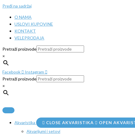
Pređi na sadržaj
O NAMA
USLOVI KUPOVINE
KONTAKT
VELEPRODAJA
Pretraži proizvode
×
Facebook
Instagram
Pretraži proizvode
×
Akvaristika
CLOSE AKVARISTIKA
OPEN AKVARIS
Akvarijumi i setovi