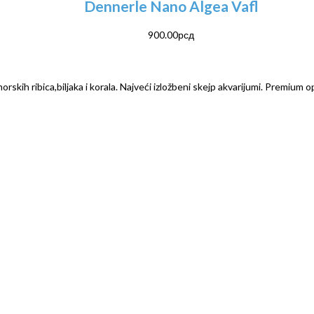
Dennerle Nano Algea Vafl
900.00
рсд
rskih ribica,biljaka i korala. Najveći izložbeni skejp akvarijumi. Premium o