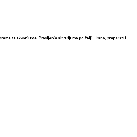
prema za akvarijume. Pravljenje akvarijuma po želji. Hrana, preparati i