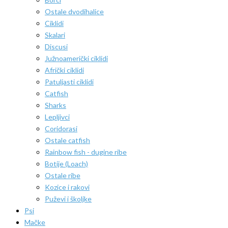
Ostale dvodihalice
Ciklidi
Skalari
Discusi
Južnoamerički ciklidi
Afrički ciklidi
Patuljasti ciklidi
Catfish
Sharks
Lepljivci
Coridorasi
Ostale catfish
Rainbow fish - dugine ribe
Botije (Loach)
Ostale ribe
Kozice i rakovi
Puževi i školjke
Psi
Mačke