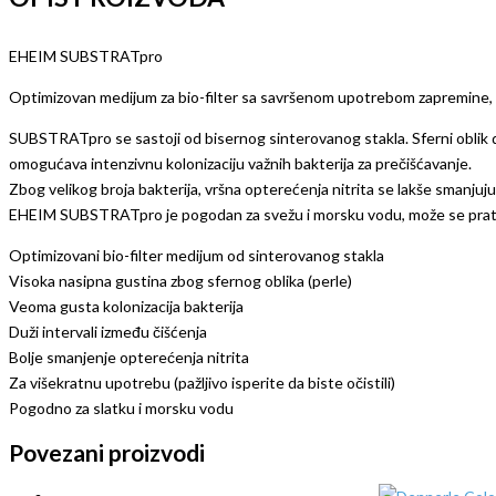
EHEIM SUBSTRATpro
Optimizovan medijum za bio-filter sa savršenom upotrebom zapremine, du
SUBSTRATpro se sastoji od bisernog sinterovanog stakla. Sferni oblik daje
omogućava intenzivnu kolonizaciju važnih bakterija za prečišćavanje.
Zbog velikog broja bakterija, vršna opterećenja nitrita se lakše smanjuju 
EHEIM SUBSTRATpro je pogodan za svežu i morsku vodu, može se prati i
Optimizovani bio-filter medijum od sinterovanog stakla
Visoka nasipna gustina zbog sfernog oblika (perle)
Veoma gusta kolonizacija bakterija
Duži intervali između čišćenja
Bolje smanjenje opterećenja nitrita
Za višekratnu upotrebu (pažljivo isperite da biste očistili)
Pogodno za slatku i morsku vodu
Povezani proizvodi