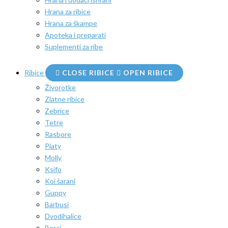
Hrana za ribice
Hrana za škampe
Apoteka i preparati
Suplementi za ribe
Ribice
CLOSE RIBICE
OPEN RIBICE
Živorotke
Zlatne ribice
Zebrice
Tetre
Rasbore
Platy
Molly
Ksifo
Koi šarani
Guppy
Barbusi
Dvodihalice
Borci