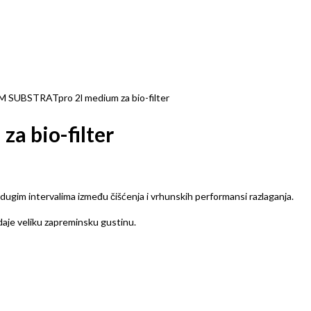
M SUBSTRATpro 2l medium za bio-filter
a bio-filter
gim intervalima između čišćenja i vrhunskih performansi razlaganja.
daje veliku zapreminsku gustinu.