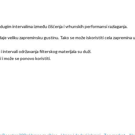
gim intervalima između čišćenja i vrhunskih performansi razlaganja.
 veliku zapreminsku gustinu. Tako se može iskoristiti cela zapremina u fil
i intervali održavanja filterskog materijala su duži.
 može se ponovo koristiti.