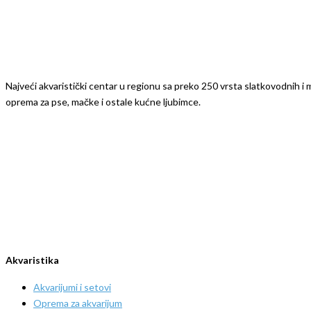
Najveći akvaristički centar u regionu sa preko 250 vrsta slatkovodnih i mo
oprema za pse, mačke i ostale kućne ljubimce.
Akvaristika
Akvarijumi i setovi
Oprema za akvarijum