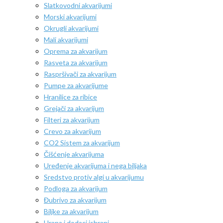
Slatkovodni akvarijumi
Morski akvarijumi
Okrugli akvarijumi
Mali akvarijumi
Oprema za akvarijum
Rasveta za akvarijum
Raspršivači za akvarijum
Pumpe za akvarijume
Hranilice za ribice
Grejači za akvarijum
Filteri za akvarijum
Crevo za akvarijum
CO2 Sistem za akvarijum
Čišćenje akvarijuma
Uređenje akvarijuma i nega biljaka
Sredstvo protiv algi u akvarijumu
Podloga za akvarijum
Đubrivo za akvarijum
Biljke za akvarijum
Hrana i dodaci ishrani