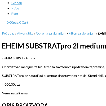
Glodari
Ptice
Blog
0.00
рсд
0
Cart
Početna
/
Akvaristika
/
Oprema za akvarijum
/
Filteri za akvarijum
/ EHEI
EHEIM SUBSTRATpro 2l medium z
EHEIM SUBSTRATpro
Optimizovan medijum za bio-filter sa savršenom upotrebom zapremine, du
SUBSTRATpro se sastoji od bisernog sinterovanog stakla. Sferni oblik 
4,000.00
рсд
Nema na zalihama
OPIS PROIZVODA