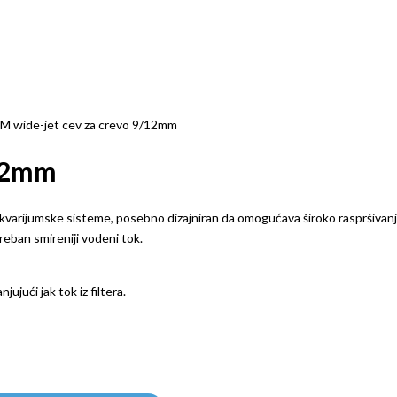
M wide-jet cev za crevo 9/12mm
/12mm
varijumske sisteme, posebno dizajniran da omogućava široko raspršivanj
treban smireniji vodeni tok.
jući jak tok iz filtera.