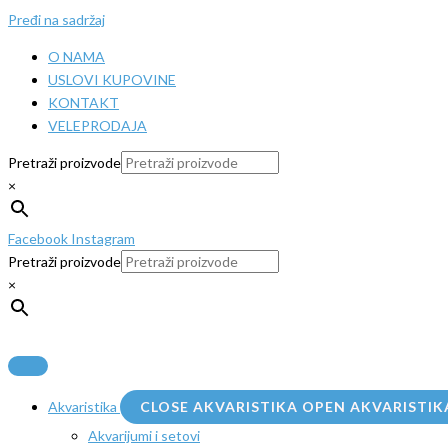
Pređi na sadržaj
O NAMA
USLOVI KUPOVINE
KONTAKT
VELEPRODAJA
Pretraži proizvode
×
Facebook
Instagram
Pretraži proizvode
×
Akvaristika
CLOSE AKVARISTIKA
OPEN AKVARISTIK
Akvarijumi i setovi