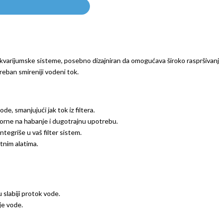
varijumske sisteme, posebno dizajniran da omogućava široko raspršivanj
treban smireniji vodeni tok.
, smanjujući jak tok iz filtera.
porne na habanje i dugotrajnu upotrebu.
ntegriše u vaš filter sistem.
tnim alatima.
 slabiji protok vode.
je vode.