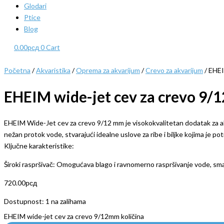
Glodari
Ptice
Blog
0.00
рсд
0
Cart
Početna
/
Akvaristika
/
Oprema za akvarijum
/
Crevo za akvarijum
/ EHEI
EHEIM wide-jet cev za crevo 9
EHEIM Wide-Jet cev za crevo 9/12 mm je visokokvalitetan dodatak za ak
nežan protok vode, stvarajući idealne uslove za ribe i biljke kojima je po
Ključne karakteristike:
Široki raspršivač: Omogućava blago i ravnomerno raspršivanje vode, smanju
720.00
рсд
Dostupnost:
1 na zalihama
EHEIM wide-jet cev za crevo 9/12mm količina