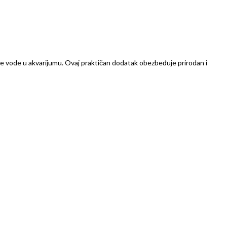
e vode u akvarijumu. Ovaj praktičan dodatak obezbeđuje prirodan i