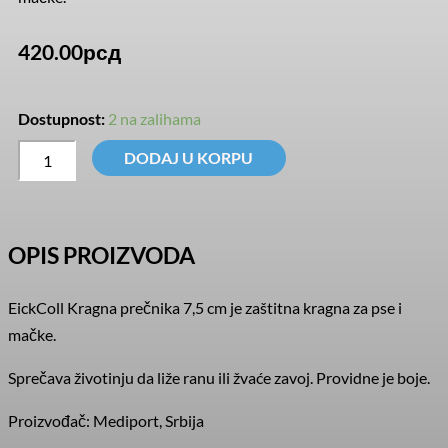
420.00
рсд
EickColl
Dostupnost:
2 na zalihama
kragne
7,5cm
DODAJ U KORPU
količina
OPIS PROIZVODA
EickColl Kragna prečnika 7,5 cm je zaštitna kragna za pse i
mačke.
Sprečava životinju da liže ranu ili žvaće zavoj. Providne je boje.
Proizvođač: Mediport, Srbija