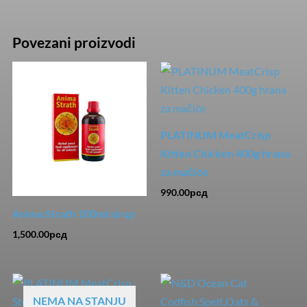
Povezani proizvodi
PLATINUM MeatCrisp
Kitten Chicken 400g hrana
za mačiće
990.00
рсд
Anima Strath 100ml sirup
1,500.00
рсд
NEMA NA STANJU