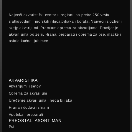
Najveći akvaristički centar u regionu sa preko 250 vrsta
slatkovodnih i morskih ribica,biljaka i korala. Najveći izložbeni
skejp akvarijumi. Premium oprema za akvarijume. Pravljenje
akvarijuma po želji. Hrana, preparati i oprema za pse, mačke i
ostale kućne ljubimce.
AKVARISTIKA
Akvarijumi i setovi
Oprema za akvarijum
Uređenje akvarijuma i nega biljaka
Hrana i dodaci ishrani
Apoteka i preparati
PREOSTALI ASORTIMAN
Psi