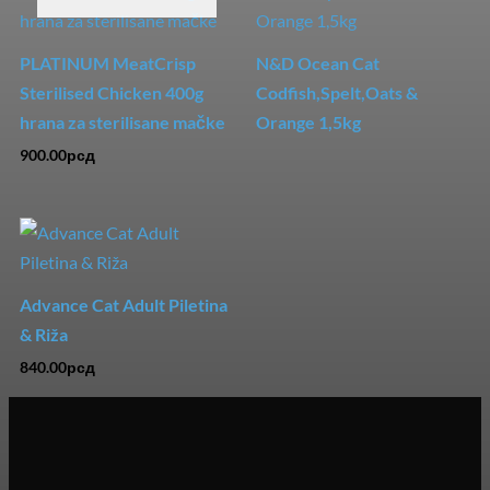
PLATINUM MeatCrisp
N&D Ocean Cat
Sterilised Chicken 400g
Codfish,Spelt,Oats &
hrana za sterilisane mačke
Orange 1,5kg
900.00
рсд
Advance Cat Adult Piletina
& Riža
840.00
рсд