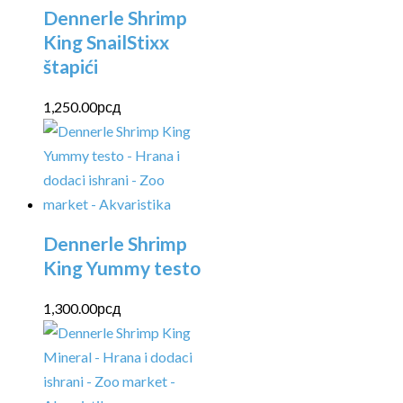
Dennerle Shrimp
King SnailStixx
štapići
1,250.00
рсд
Dennerle Shrimp
King Yummy testo
1,300.00
рсд