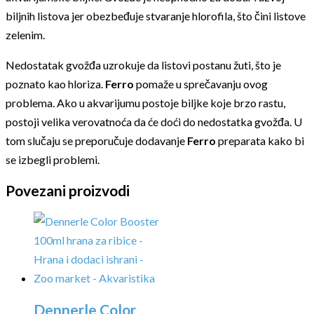
biljnih listova jer obezbeđuje stvaranje hlorofila, što čini listove
zelenim.
Nedostatak gvožđa uzrokuje da listovi postanu žuti, što je
poznato kao hloriza.
Ferro
pomaže u sprečavanju ovog
problema. Ako u akvarijumu postoje biljke koje brzo rastu,
postoji velika verovatnoća da će doći do nedostatka gvožđa. U
tom slučaju se preporučuje dodavanje
Ferro
preparata kako bi
se izbegli problemi.
Povezani proizvodi
Dennerle Color