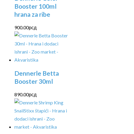
Booster 100ml
hrana za ribe
900.00
рсд
Dennerle Betta
Booster 30ml
890.00
рсд