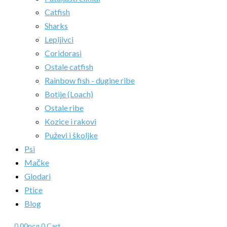
Catfish
Sharks
Lepljivci
Coridorasi
Ostale catfish
Rainbow fish - dugine ribe
Botije (Loach)
Ostale ribe
Kozice i rakovi
Puževi i školjke
Psi
Mačke
Glodari
Ptice
Blog
0.00
рсд
0
Cart