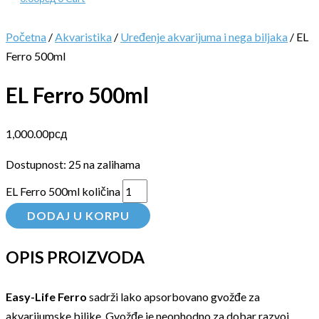
Početna
/
Akvaristika
/
Uređenje akvarijuma i nega biljaka
/ EL
Ferro 500ml
EL Ferro 500ml
1,000.00
рсд
Dostupnost:
25 na zalihama
EL Ferro 500ml količina
DODAJ U KORPU
OPIS PROIZVODA
Easy-Life Ferro
sadrži lako apsorbovano gvožđe za
akvarijumske biljke. Gvožđe je neophodno za dobar razvoj