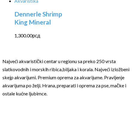
Dennerle Shrimp
King Mineral
1,300.00
рсд
Najveći akvaristički centar u regionu sa preko 250 vrsta
slatkovodnih i morskih ribica,biljaka i korala. Najveći izložbeni
skejp akvarijumi. Premium oprema za akvarijume. Pravljenje
akvarijuma po želji. Hrana, preparati i oprema za pse, mačke i
ostale kućne ljubimce.