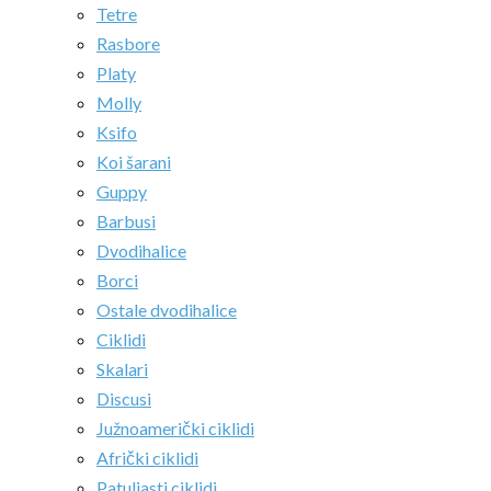
Tetre
Rasbore
Platy
Molly
Ksifo
Koi šarani
Guppy
Barbusi
Dvodihalice
Borci
Ostale dvodihalice
Ciklidi
Skalari
Discusi
Južnoamerički ciklidi
Afrički ciklidi
Patuljasti ciklidi