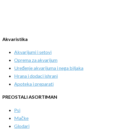
Akvaristika
Akvarijumi i setovi
Oprema za akvarijum
Uređenje akvarijuma i nega biljaka
Hrana i dodaci ishrani
Apoteka i preparati
PREOSTALI ASORTIMAN
Psi
Mačke
Glodari