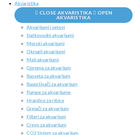
Akvaristika
CLOSE AKVARISTIKA
OPEN
AKVARISTIKA
Akvarijumi i setovi
Slatkovodni akvarijumi
Morski akvarijumi
Okrugli akvarijumi
Mali akvarijumi
Oprema za akvarijum
Rasveta za akvarijum
Raspršivači za akvarijum
Pumpe za akvarijume
Hranilice za ribice
Grejači za akvarijum
Filteri za akvarijum
Crevo za akvarijum
CO2 Sistem za akvarijum