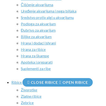
Čišćenje akvarijuma
Uređenje akvarijuma i nega biljaka
Sredstvo protiv algi u akvarijumu
Podloga za akvarijum
Đubrivo za akvarijum
Biljke za akvarijum
Hrana i dodaci ishrani
Hrana za ribice
Hrana za škampe
Apoteka i preparati
Suplementi za ribe
Ribice
CLOSE RIBICE
OPEN RIBICE
Živorotke
Zlatne ribice
Zebrice