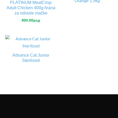
Orange 1,5kg
PLATINUM MeatCrisp
Adult Chicken 400g hrana
za odrasle mačke
900.00
рсд
Advance Cat Junior
Sterilized