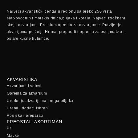
Najveći akvaristički centar u regionu sa preko 250 vrsta
slatkovodnih i morskih ribica,biljaka i korala. Najveći izložbeni
skejp akvarijumi. Premium oprema za akvarijume. Pravljenje
akvarijuma po želji. Hrana, preparati i oprema za pse, mačke i
ostale kućne ljubimce.
AKVARISTIKA
Akvarijumi i setovi
Oprema za akvarijum
Uređenje akvarijuma i nega biljaka
Hrana i dodaci ishrani
Apoteka i preparati
PREOSTALI ASORTIMAN
Psi
Mačke