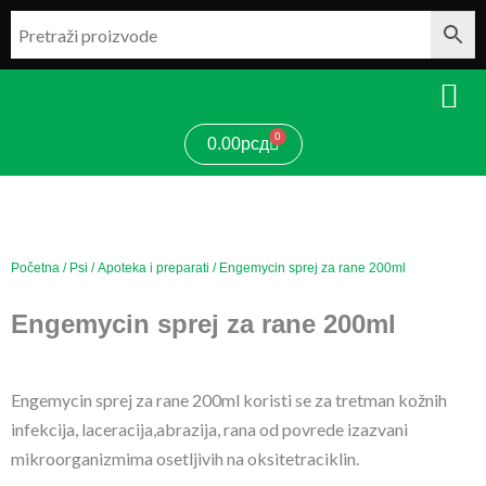
Pređi
na
sadržaj
0
Cart
0.00
рсд
Početna
/
Psi
/
Apoteka i preparati
/ Engemycin sprej za rane 200ml
Engemycin sprej za rane 200ml
Engemycin sprej za rane 200ml koristi se za tretman kožnih
infekcija, laceracija,abrazija, rana od povrede izazvani
mikroorganizmima osetljivih na oksitetraciklin.