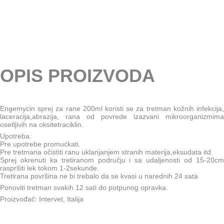
OPIS PROIZVODA
Engemycin sprej za rane 200ml koristi se za tretman kožnih infekcija,
laceracija,abrazija, rana od povrede izazvani mikroorganizmima
osetljivih na oksitetraciklin.
Upotreba:
Pre upotrebe promućkati.
Pre tretmana očistiti ranu uklanjanjem stranih materija,eksudata itd.
Sprej okrenuti ka tretiranom području i sa udaljenosti od 15-20cm
raspršiti lek tokom 1-2sekunde.
Tretirana površina ne bi trebalo da se kvasi u narednih 24 sata
Ponoviti tretman svakih 12 sati do potpunog opravka.
Proizvođač: Intervet, Italija