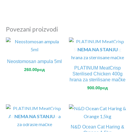
Povezani proizvodi
NEMA NA STANJU
Neostomosan ampula 5ml
PLATINUM MeatCrisp
260.00
рсд
Sterilised Chicken 400g
hrana za sterilisane mačke
900.00
рсд
NEMA NA STANJU
N&D Ocean Cat Haring &