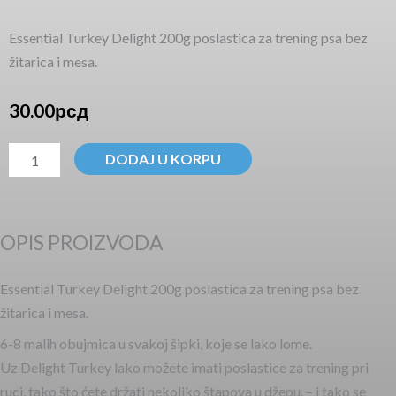
Essential Turkey Delight 200g poslastica za trening psa bez
žitarica i mesa.
30.00
рсд
Essential
DODAJ U KORPU
Turkey
Delights
poslastica
OPIS PROIZVODA
-
200g
Essential Turkey Delight 200g poslastica za trening psa bez
količina
žitarica i mesa.
6-8 malih obujmica u svakoj šipki, koje se lako lome.
Uz Delight Turkey lako možete imati poslastice za trening pri
ruci, tako što ćete držati nekoliko štapova u džepu. – i tako se