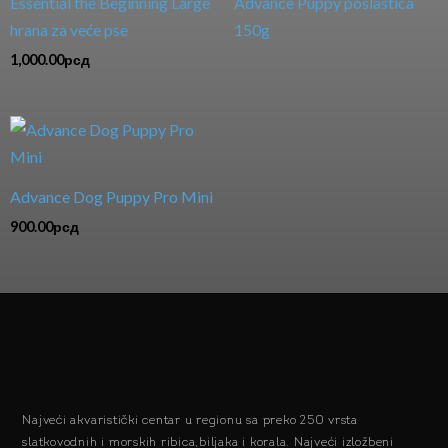
Essential the Beginning Large
Advance Puppy poslastica
hrana za veće pse
150g
1,000.00
рсд
Advance Dog Puppy Pro Mini
900.00
рсд
Najveći akvaristički centar u regionu sa preko 250 vrsta
slatkovodnih i morskih ribica,biljaka i korala. Najveći izložbeni