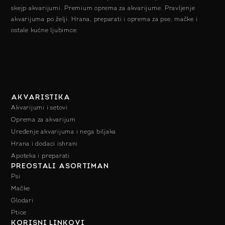
skejp akvarijumi. Premium oprema za akvarijume. Pravljenje
akvarijuma po želji. Hrana, preparati i oprema za pse, mačke i
ostale kućne ljubimce.
AKVARISTIKA
Akvarijumi i setovi
Oprema za akvarijum
Uređenje akvarijuma i nega biljaka
Hrana i dodaci ishrani
Apoteka i preparati
PREOSTALI ASORTIMAN
Psi
Mačke
Glodari
Ptice
KORISNI LINKOVI