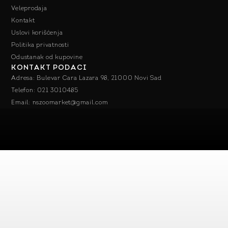
Veleprodaja
Kontakt
Uslovi korišćenja
Politika privatnosti
Odustanak od kupovine
KONTAKT PODACI
Adresa: Bulevar Cara Lazara 98, 21000 Novi Sad
Telefon: 021 3010485
Email: nszoomarket@gmail.com