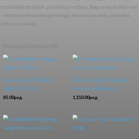
oslobađate dosadnih „poslastica“ u džepu. Štap se može dati i ceo
– možda posle uspešnog treninga, ili samo kao mala, delikatna
užina za spavanje.
Povezani proizvodi
Essential Beef Delights
Essential Estate Living 3kg
štapići – 10 kom
hrana za odrasle pse
85.00
рсд
1,150.00
рсд