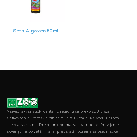
Sera Algovec 50ml
Najveći akvaristički centar u regionu sa preko 250 vrsta
slatkovodnih i morskih ribica,biljaka i korala. Najveći izložbeni
skejp akvarijumi. Premium oprema za akvarijume. Pravljenje
akvarijuma po želji. Hrana, preparati i oprema za pse, mačke i