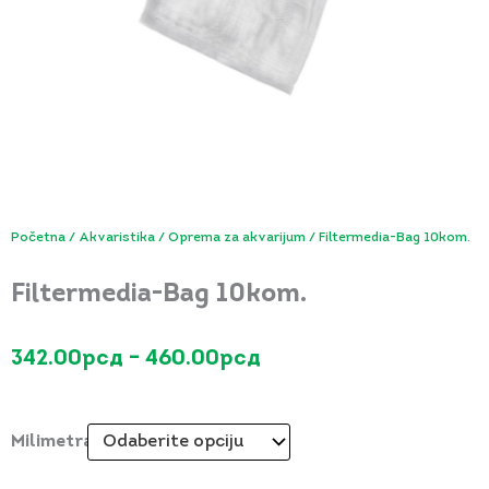
Početna
/
Akvaristika
/
Oprema za akvarijum
/ Filtermedia-Bag 10kom.
Filtermedia-Bag 10kom.
Raspon
342.00
рсд
–
460.00
рсд
cena:
Filtermedia-
od
Bag
Milimetraža
342.00рсд
10kom.
do