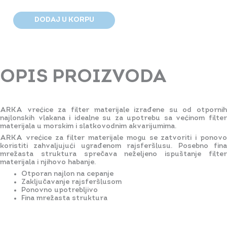
količina
460.00рсд
DODAJ U KORPU
OPIS PROIZVODA
ARKA vrećice za filter materijale izrađene su od otpornih
najlonskih vlakana i idealne su za upotrebu sa većinom filter
materijala u morskim i slatkovodnim akvarijumima.
ARKA vrećice za filter materijale mogu se zatvoriti i ponovo
koristiti zahvaljujući ugrađenom rajsferšlusu. Posebno fina
mrežasta struktura sprečava neželjeno ispuštanje filter
materijala i njihovo habanje.
Otporan najlon na cepanje
Zaključavanje rajsferšlusom
Ponovno upotrebljivo
Fina mrežasta struktura