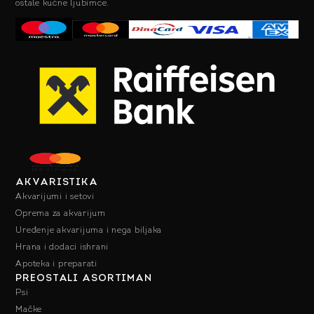
ostale kućne ljubimce.
AKVARISTIKA
Akvarijumi i setovi
Oprema za akvarijum
Uređenje akvarijuma i nega biljaka
Hrana i dodaci ishrani
Apoteka i preparati
PREOSTALI ASORTIMAN
Psi
Mačke