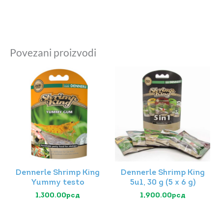
Povezani proizvodi
Dennerle Shrimp King
Dennerle Shrimp King
Yummy testo
5u1, 30 g (5 x 6 g)
1,300.00
рсд
1,900.00
рсд