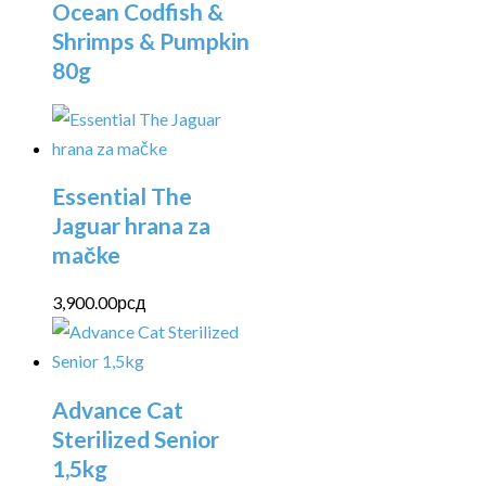
Ocean Codfish &
Shrimps & Pumpkin
80g
Essential The
Jaguar hrana za
mačke
3,900.00
рсд
Advance Cat
Sterilized Senior
1,5kg