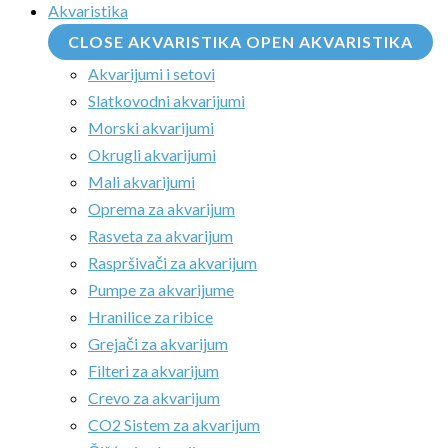
Akvaristika
CLOSE AKVARISTIKA
OPEN AKVARISTIKA
Akvarijumi i setovi
Slatkovodni akvarijumi
Morski akvarijumi
Okrugli akvarijumi
Mali akvarijumi
Oprema za akvarijum
Rasveta za akvarijum
Raspršivači za akvarijum
Pumpe za akvarijume
Hranilice za ribice
Grejači za akvarijum
Filteri za akvarijum
Crevo za akvarijum
CO2 Sistem za akvarijum