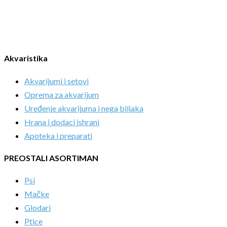
Akvaristika
Akvarijumi i setovi
Oprema za akvarijum
Uređenje akvarijuma i nega biljaka
Hrana i dodaci ishrani
Apoteka i preparati
PREOSTALI ASORTIMAN
Psi
Mačke
Glodari
Ptice