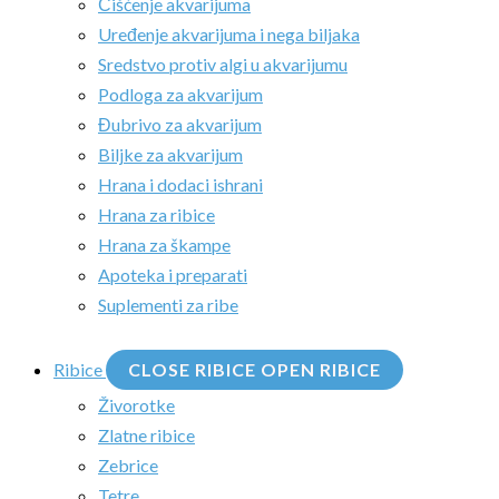
Čišćenje akvarijuma
Uređenje akvarijuma i nega biljaka
Sredstvo protiv algi u akvarijumu
Podloga za akvarijum
Đubrivo za akvarijum
Biljke za akvarijum
Hrana i dodaci ishrani
Hrana za ribice
Hrana za škampe
Apoteka i preparati
Suplementi za ribe
Ribice
CLOSE RIBICE
OPEN RIBICE
Živorotke
Zlatne ribice
Zebrice
Tetre