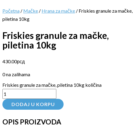
Početna
/
Mačke
/
Hrana za mačke
/ Friskies granule za mačke,
piletina 10kg
Friskies granule za mačke,
piletina 10kg
430.00
рсд
0 na zalihama
Friskies granule za mačke, piletina 10kg količina
DODAJ U KORPU
OPIS PROIZVODA