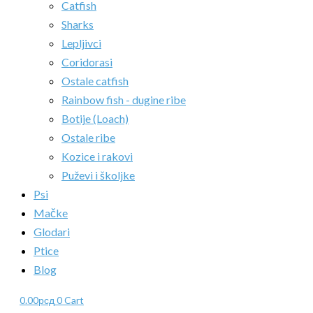
Catfish
Sharks
Lepljivci
Coridorasi
Ostale catfish
Rainbow fish - dugine ribe
Botije (Loach)
Ostale ribe
Kozice i rakovi
Puževi i školjke
Psi
Mačke
Glodari
Ptice
Blog
0.00
рсд
0
Cart