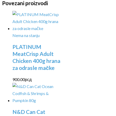
Povezani proizvodi
Nema na stanju
PLATINUM
MeatCrisp Adult
Chicken 400g hrana
za odrasle mačke
900.00
рсд
N&D Can Cat