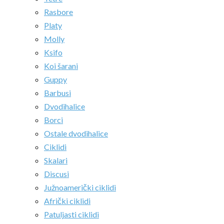
Rasbore
Platy
Molly
Ksifo
Koi šarani
Guppy
Barbusi
Dvodihalice
Borci
Ostale dvodihalice
Ciklidi
Skalari
Discusi
Južnoamerički ciklidi
Afrički ciklidi
Patuljasti ciklidi