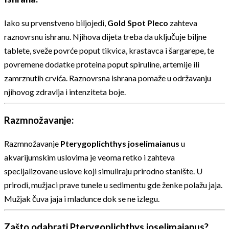
Iako su prvenstveno biljojedi,
Gold Spot Pleco
zahteva
raznovrsnu ishranu. Njihova dijeta treba da uključuje biljne
tablete, sveže povrće poput tikvica, krastavca i šargarepe, te
povremene dodatke proteina poput spiruline, artemije ili
zamrznutih crvića. Raznovrsna ishrana pomaže u održavanju
njihovog zdravlja i intenziteta boje.
Razmnožavanje:
Razmnožavanje
Pterygoplichthys joselimaianus
u
akvarijumskim uslovima je veoma retko i zahteva
specijalizovane uslove koji simuliraju prirodno stanište. U
prirodi, mužjaci prave tunele u sedimentu gde ženke polažu jaja.
Mužjak čuva jaja i mladunce dok se ne izlegu.
Zašto odabrati Pterygoplichthys joselimaianus?