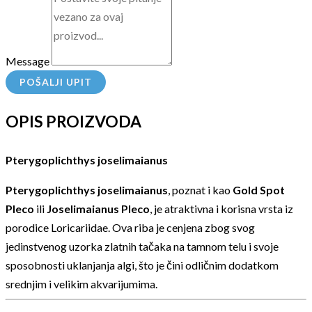
Message
POŠALJI UPIT
OPIS PROIZVODA
Pterygoplichthys joselimaianus
Pterygoplichthys joselimaianus
, poznat i kao
Gold Spot
Pleco
ili
Joselimaianus Pleco
, je atraktivna i korisna vrsta iz
porodice Loricariidae. Ova riba je cenjena zbog svog
jedinstvenog uzorka zlatnih tačaka na tamnom telu i svoje
sposobnosti uklanjanja algi, što je čini odličnim dodatkom
srednjim i velikim akvarijumima.