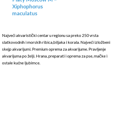
Xiphophorus
maculatus
Najveći akvaristički centar u regionu sa preko 250 vrsta
slatkovodnih i morskih ribica,biljaka i korala. Najveći izložbeni
skejp akvarijumi. Premium oprema za akvarijume. Pravljenje
akvarijuma po želji. Hrana, preparati i oprema za pse, mačke i
ostale kućne ljubimce.