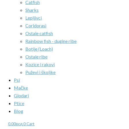
Catfish
Sharks
Lepljivci
Coridorasi
Ostale catfish
Rainbow fish - dugine ribe
Botije (Loach)
Ostale ribe
Kozice i rakovi
Puževi i školjke
Psi
Mačke
Glodari
Ptice
Blog
0.00
рсд
0
Cart