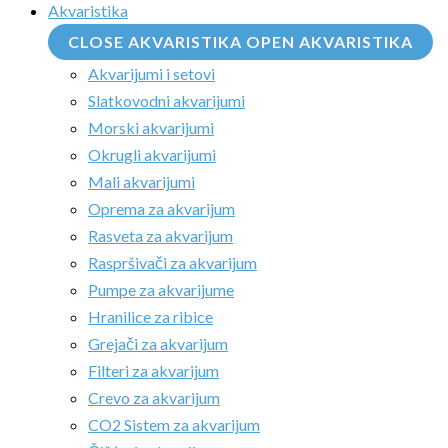
Akvaristika
CLOSE AKVARISTIKA
OPEN AKVARISTIKA
Akvarijumi i setovi
Slatkovodni akvarijumi
Morski akvarijumi
Okrugli akvarijumi
Mali akvarijumi
Oprema za akvarijum
Rasveta za akvarijum
Raspršivači za akvarijum
Pumpe za akvarijume
Hranilice za ribice
Grejači za akvarijum
Filteri za akvarijum
Crevo za akvarijum
CO2 Sistem za akvarijum