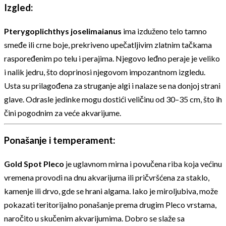
Izgled:
Pterygoplichthys joselimaianus
ima izduženo telo tamno
smeđe ili crne boje, prekriveno upečatljivim zlatnim tačkama
raspoređenim po telu i perajima. Njegovo leđno peraje je veliko
i nalik jedru, što doprinosi njegovom impozantnom izgledu.
Usta su prilagođena za struganje algi i nalaze se na donjoj strani
glave. Odrasle jedinke mogu dostići veličinu od 30–35 cm, što ih
čini pogodnim za veće akvarijume.
Ponašanje i temperament:
Gold Spot Pleco
je uglavnom mirna i povučena riba koja većinu
vremena provodi na dnu akvarijuma ili pričvršćena za staklo,
kamenje ili drvo, gde se hrani algama. Iako je miroljubiva, može
pokazati teritorijalno ponašanje prema drugim Pleco vrstama,
naročito u skučenim akvarijumima. Dobro se slaže sa