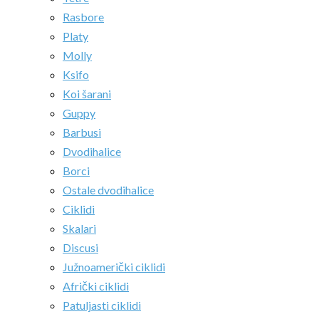
Rasbore
Platy
Molly
Ksifo
Koi šarani
Guppy
Barbusi
Dvodihalice
Borci
Ostale dvodihalice
Ciklidi
Skalari
Discusi
Južnoamerički ciklidi
Afrički ciklidi
Patuljasti ciklidi