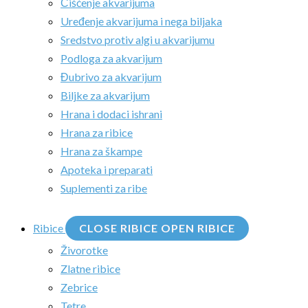
Čišćenje akvarijuma
Uređenje akvarijuma i nega biljaka
Sredstvo protiv algi u akvarijumu
Podloga za akvarijum
Đubrivo za akvarijum
Biljke za akvarijum
Hrana i dodaci ishrani
Hrana za ribice
Hrana za škampe
Apoteka i preparati
Suplementi za ribe
Ribice
CLOSE RIBICE
OPEN RIBICE
Živorotke
Zlatne ribice
Zebrice
Tetre