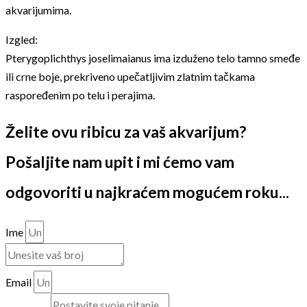
akvarijumima.
Izgled:
Pterygoplichthys joselimaianus ima izduženo telo tamno smeđe
ili crne boje, prekriveno upečatljivim zlatnim tačkama
raspoređenim po telu i perajima.
Želite ovu ribicu za vaš akvarijum?
Pošaljite nam upit i mi ćemo vam
odgovoriti u najkraćem mogućem roku...
Ime
Email