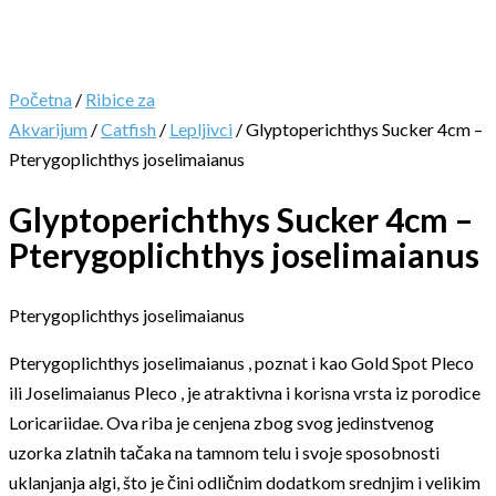
Početna
/
Ribice za
Akvarijum
/
Catfish
/
Lepljivci
/ Glyptoperichthys Sucker 4cm –
Pterygoplichthys joselimaianus
Glyptoperichthys Sucker 4cm –
Pterygoplichthys joselimaianus
Pterygoplichthys joselimaianus
Pterygoplichthys joselimaianus , poznat i kao Gold Spot Pleco
ili Joselimaianus Pleco , je atraktivna i korisna vrsta iz porodice
Loricariidae. Ova riba je cenjena zbog svog jedinstvenog
uzorka zlatnih tačaka na tamnom telu i svoje sposobnosti
uklanjanja algi, što je čini odličnim dodatkom srednjim i velikim