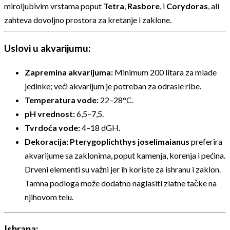
miroljubivim vrstama poput
Tetra
,
Rasbore
, i
Corydoras
, ali
zahteva dovoljno prostora za kretanje i zaklone.
Uslovi u akvarijumu:
Zapremina akvarijuma:
Minimum 200 litara za mlade
jedinke; veći akvarijum je potreban za odrasle ribe.
Temperatura vode:
22–28°C.
pH vrednost:
6,5–7,5.
Tvrdoća vode:
4–18 dGH.
Dekoracija:
Pterygoplichthys joselimaianus
preferira
akvarijume sa zaklonima, poput kamenja, korenja i pećina.
Drveni elementi su važni jer ih koriste za ishranu i zaklon.
Tamna podloga može dodatno naglasiti zlatne tačke na
njihovom telu.
Ishrana: