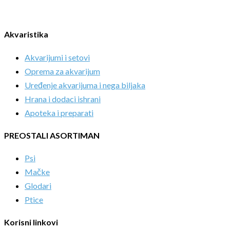
Akvaristika
Akvarijumi i setovi
Oprema za akvarijum
Uređenje akvarijuma i nega biljaka
Hrana i dodaci ishrani
Apoteka i preparati
PREOSTALI ASORTIMAN
Psi
Mačke
Glodari
Ptice
Korisni linkovi