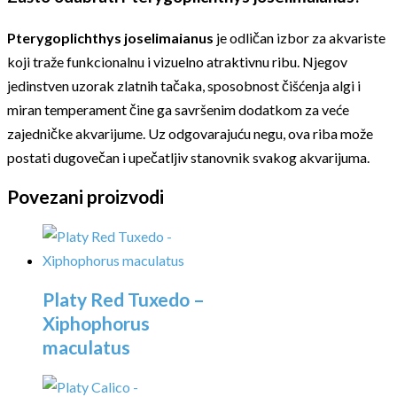
Pterygoplichthys joselimaianus
je odličan izbor za akvariste
koji traže funkcionalnu i vizuelno atraktivnu ribu. Njegov
jedinstven uzorak zlatnih tačaka, sposobnost čišćenja algi i
miran temperament čine ga savršenim dodatkom za veće
zajedničke akvarijume. Uz odgovarajuću negu, ova riba može
postati dugovečan i upečatljiv stanovnik svakog akvarijuma.
Povezani proizvodi
Platy Red Tuxedo –
Xiphophorus
maculatus