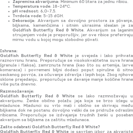
Zapremina akvarijuma:
Minimum 60 litara za jednu ribicu.
Temperatura vode:
18–24°C.
pH vrednost:
6,0–7,5.
Tvrdoća vode:
5–15 dGH.
Dekoracija:
Akvarijum sa dovoljno prostora za plivanje,
biljkama, kamenčićima i sitnim ukrasima idealan je za
Goldfish Butterfly Red & White
. Akvarijum sa lagani
strujanjem vode je preporučljiv, jer ove ribice preferiraju
mirnu vodu u kojoj mogu slobodno plivati.
Ishrana:
Goldfish Butterfly Red & White
je svejeda i lako prihvat
raznovrsnu hranu. Preporučuje se visokokvalitetna suva hrana
(granule i flaksa), zamrznuta hrana (kao što su artemija, larve
komaraca) i povremeni biljni dodaci poput spiruline ili sitno
seckanog povrća, za očuvanje zdravlja i lepih boja. Zbog njihove
sklone prejedanju, preporučuje se davanje manje količine hrane
više puta dnevno.
Razmnožavanje:
Goldfish Butterfly Red & White
se lako razmnožavaju u
akvarijumu. Ženke obično polažu jaja koja se brzo izlegu u
mladunce. Mladunci su vrlo mali i obično se skrivaju među
biljkama dok ne postanu dovoljno veliki da se pridruže odraslim
ribicama. Preporučuje se izdvajanje trudnih ženki u poseban
akvarijum sa biljkama za zaštitu mladunaca.
Zašto odabrati Goldfish Butterfly Red & White?
Goldfish Butterfly Red & White
je savršen izbor za akvarist