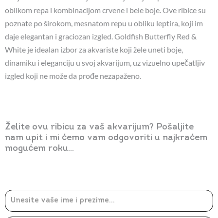
oblikom repa i kombinacijom crvene i bele boje. Ove ribice su
poznate po širokom, mesnatom repu u obliku leptira, koji im
daje elegantan i graciozan izgled. Goldfish Butterfly Red &
White je idealan izbor za akvariste koji žele uneti boje,
dinamiku i eleganciju u svoj akvarijum, uz vizuelno upečatljiv
izgled koji ne može da prođe nezapaženo.
Želite ovu ribicu za vaš akvarijum? Pošaljite
nam upit i mi ćemo vam odgovoriti u najkraćem
mogućem roku...
Ime