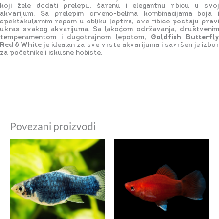
koji žele dodati prelepu, šarenu i elegantnu ribicu u svoj
akvarijum. Sa prelepim crveno-belima kombinacijama boja i
spektakularnim repom u obliku leptira, ove ribice postaju pravi
ukras svakog akvarijuma. Sa lakoćom održavanja, društvenim
temperamentom i dugotrajnom lepotom,
Goldfish Butterfl
Red & White
je idealan za sve vrste akvarijuma i savršen je izbo
za početnike i iskusne hobiste.
Povezani proizvodi