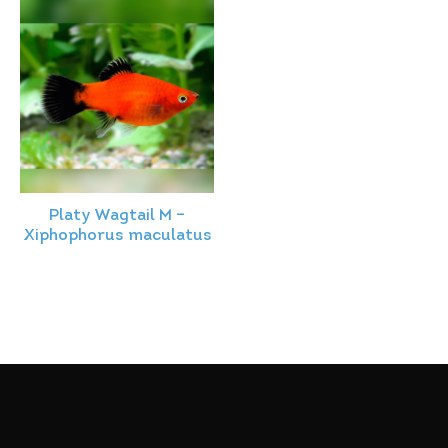
Platy Wagtail M –
Xiphophorus maculatus