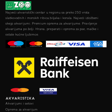
Najveći akvaristički centar u regionu sa preko 250 vrsta
slatkovodnih i morskih ribica,biljaka i korala. Najveći izložbeni
skejp akvarijumi. Premium oprema za akvarijume. Pravljenje
akvarijuma po želji. Hrana, preparati i oprema za pse, mačke i
ostale kućne ljubimce.
AKVARISTIKA
Akvarijumi i setovi
Oprema za akvarijum