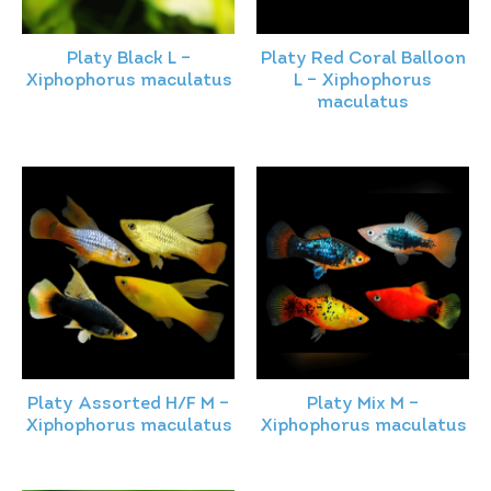
Platy Black L –
Platy Red Coral Balloon
Xiphophorus maculatus
L – Xiphophorus
maculatus
Platy Assorted H/F M –
Platy Mix M –
Xiphophorus maculatus
Xiphophorus maculatus