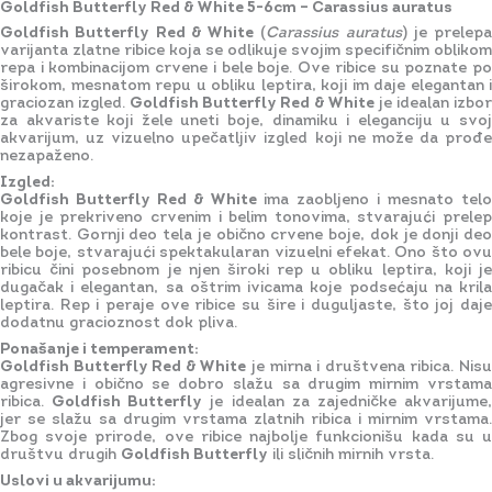
Goldfish Butterfly Red & White 5-6cm – Carassius auratus
Goldfish Butterfly Red & White
(
Carassius auratus
) je prelepa
varijanta zlatne ribice koja se odlikuje svojim specifičnim oblikom
repa i kombinacijom crvene i bele boje. Ove ribice su poznate po
širokom, mesnatom repu u obliku leptira, koji im daje elegantan i
graciozan izgled.
Goldfish Butterfly Red & White
je idealan izbo
za akvariste koji žele uneti boje, dinamiku i eleganciju u svoj
akvarijum, uz vizuelno upečatljiv izgled koji ne može da prođe
nezapaženo.
Izgled:
Goldfish Butterfly Red & White
ima zaobljeno i mesnato tel
koje je prekriveno crvenim i belim tonovima, stvarajući prelep
kontrast. Gornji deo tela je obično crvene boje, dok je donji deo
bele boje, stvarajući spektakularan vizuelni efekat. Ono što ovu
ribicu čini posebnom je njen široki rep u obliku leptira, koji je
dugačak i elegantan, sa oštrim ivicama koje podsećaju na krila
leptira. Rep i peraje ove ribice su šire i duguljaste, što joj daje
dodatnu gracioznost dok pliva.
Ponašanje i temperament:
Goldfish Butterfly Red & White
je mirna i društvena ribica. Nis
agresivne i obično se dobro slažu sa drugim mirnim vrstama
ribica.
Goldfish Butterfly
je idealan za zajedničke akvarijume
jer se slažu sa drugim vrstama zlatnih ribica i mirnim vrstama.
Zbog svoje prirode, ove ribice najbolje funkcionišu kada su u
društvu drugih
Goldfish Butterfly
ili sličnih mirnih vrsta.
Uslovi u akvarijumu: