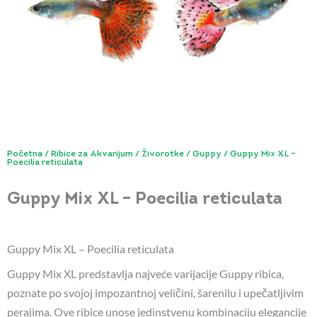
Početna
/
Ribice za Akvarijum
/
Živorotke
/
Guppy
/ Guppy Mix XL –
Poecilia reticulata
Guppy Mix XL – Poecilia reticulata
Guppy Mix XL – Poecilia reticulata
Guppy Mix XL predstavlja najveće varijacije Guppy ribica,
poznate po svojoj impozantnoj veličini, šarenilu i upečatljivim
perajima. Ove ribice unose jedinstvenu kombinaciju elegancije