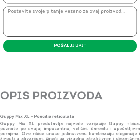
Message
POŠALJI UPIT
OPIS PROIZVODA
Guppy Mix XL – Poecilia reticulata
Guppy Mix XL predstavlja najveće varijacije Guppy ribica,
poznate po svojoj impozantnoj veličini, šarenilu i upečatljivim
perajima. Ove ribice unose jedinstvenu kombinaciju elegancije i
živosti u akvarijum, čineći ga vizuelno atraktivnim i dinamičnim.