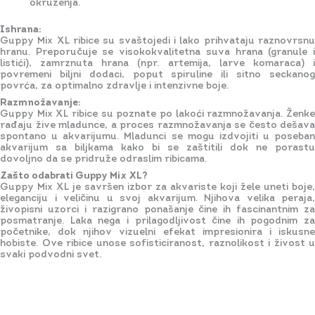
okruženja.
Ishrana:
Guppy Mix XL ribice su svaštojedi i lako prihvataju raznovrsnu
hranu. Preporučuje se visokokvalitetna suva hrana (granule i
listići), zamrznuta hrana (npr. artemija, larve komaraca) i
povremeni biljni dodaci, poput spiruline ili sitno seckanog
povrća, za optimalno zdravlje i intenzivne boje.
Razmnožavanje:
Guppy Mix XL ribice su poznate po lakoći razmnožavanja. Ženke
rađaju žive mladunce, a proces razmnožavanja se često dešava
spontano u akvarijumu. Mladunci se mogu izdvojiti u poseban
akvarijum sa biljkama kako bi se zaštitili dok ne porastu
dovoljno da se pridruže odraslim ribicama.
Zašto odabrati Guppy Mix XL?
Guppy Mix XL je savršen izbor za akvariste koji žele uneti boje,
eleganciju i veličinu u svoj akvarijum. Njihova velika peraja,
živopisni uzorci i razigrano ponašanje čine ih fascinantnim za
posmatranje. Laka nega i prilagodljivost čine ih pogodnim za
početnike, dok njihov vizuelni efekat impresionira i iskusne
hobiste. Ove ribice unose sofisticiranost, raznolikost i živost u
svaki podvodni svet.