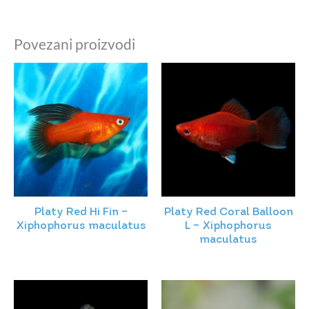
Povezani proizvodi
Platy Red Hi Fin –
Platy Red Coral Balloon
Xiphophorus maculatus
L – Xiphophorus
maculatus