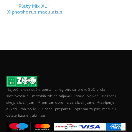
Platy Mix XL –
Xiphophorus maculatus
Najveći akvaristički centar u regionu sa preko 250 vrsta
slatkovodnih i morskih ribica,biljaka i korala. Najveći izložbeni
skejp akvarijumi. Premium oprema za akvarijume. Pravljenje
akvarijuma po želji. Hrana, preparati i oprema za pse, mačke i
ostale kućne ljubimce.