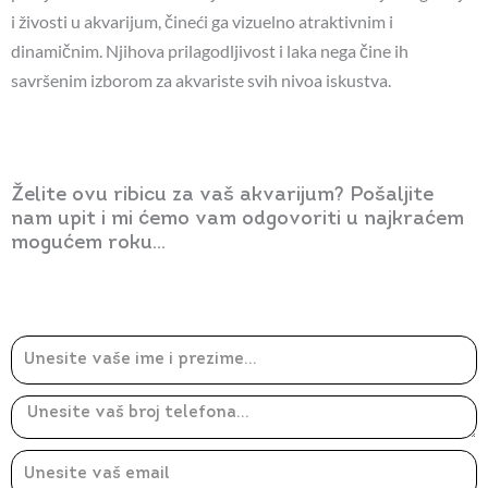
i živosti u akvarijum, čineći ga vizuelno atraktivnim i
dinamičnim. Njihova prilagodljivost i laka nega čine ih
savršenim izborom za akvariste svih nivoa iskustva.
Želite ovu ribicu za vaš akvarijum? Pošaljite
nam upit i mi ćemo vam odgovoriti u najkraćem
mogućem roku...
Ime
Email