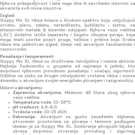
Njihova prilagodljivost i laka nega čine ih savršenim izborom za
akvariste svih nivoa iskustva.
Izgled:
Guppy Mix XL ribice dolaze u širokom spektru boja, uključujući
crvenu, plavu, zelenu, narandžastu, ljubičastu i zlatnu, sa
intenzivnim metalik ili bisernim odsjajem. Njihova veća veličina
(„XL“) dodatno ističe lepezasta i bogato obojena peraja, koja
mogu imati uzorke poput pruga, tačkica i preliva boja. Svaka
ribica ima jedinstven izgled, čineći vaš akvarijum fascinantnim i
raznovrsnim.
Ponašanje i temperament:
Guppy Mix XL ribice su društvene, miroljubive i veoma aktivne.
Najbolje funkcionišu u grupama od najmanje 6 jedinki, što
doprinosi njihovom prirodnom ponašanju i osećaju sigurnosti.
Odlično se slažu sa drugim miroljubivim vrstama ribica i unose
dinamiku u akvarijum svojim energičnim plivanjem i razigranošću.
Uslovi u akvarijumu:
Zapremina akvarijuma:
Minimum 40 litara zbog njihove
veće veličine.
Temperatura vode:
22–28°C.
pH vrednost:
6,8–8,0.
Tvrdoća vode:
10–25 dGH.
Dekoracija:
Akvarijum sa gusto zasađenim biljkama,
otvorenim prostorima za plivanje i tamnom podlogom
idealan je za Guppy Mix XL. Dodavanje plivajućih biljaka i
ukrasa doprinosi stvaranju prirodnog i sigurnog