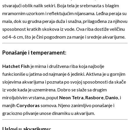
stvarajući oblik nalik sekiri. Boja tela je srebrnasta s blagim
mramornim uzorkom i reflektujućim nijansama. Leđna peraja su
mala, dok su grudna peraja duža i snažna, prilagođena za njihovu
sposobnost kratkih skokova iz vode. Ova riba dostiže veličinu
od 4–6 cm, što je čini pogodnom za manje i srednje akvarijume.
Ponašanje i temperament:
Hatchet Fish
je mirna i društvena riba koja najbolje
funkcioniše u jatima od najmanje 6 jedinki. Aktivna je u gornjim
slojevima akvarijuma i poznata po svojoj sposobnosti da skače
iz vode kada je uznemirena. Dobro se slaže sa drugim
miroljubivim vrstama, poput
Neon Tetra
,
Rasbore
,
Danio
, i
manjih
Corydoras
somova. Njeno zanimljivo ponašanje i
graciozno plivanje unose dinamiku u akvarijum.
Uslovi u akvarijumu: