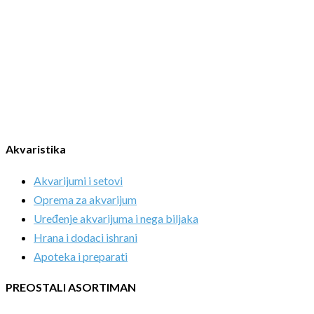
Akvaristika
Akvarijumi i setovi
Oprema za akvarijum
Uređenje akvarijuma i nega biljaka
Hrana i dodaci ishrani
Apoteka i preparati
PREOSTALI ASORTIMAN