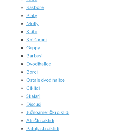
Rasbore
Platy
Molly
Ksifo
Koi šarani
Guppy
Barbusi
Dvodihalice
Borci
Ostale dvodihalice
Ciklidi
Skalari
Discusi
Južnoamerički ciklidi
Afrički ciklidi
Patuljasti ciklidi