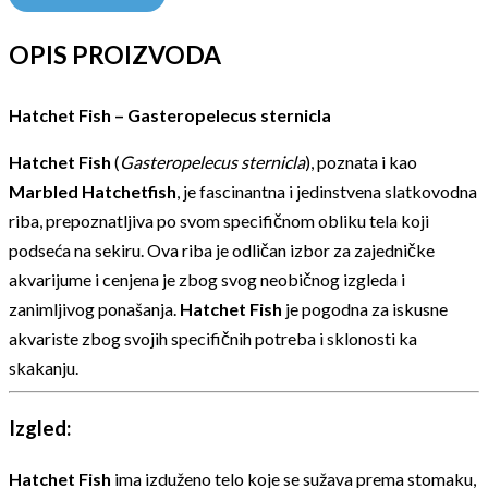
OPIS PROIZVODA
Hatchet Fish – Gasteropelecus sternicla
Hatchet Fish
(
Gasteropelecus sternicla
), poznata i kao
Marbled Hatchetfish
, je fascinantna i jedinstvena slatkovodna
riba, prepoznatljiva po svom specifičnom obliku tela koji
podseća na sekiru. Ova riba je odličan izbor za zajedničke
akvarijume i cenjena je zbog svog neobičnog izgleda i
zanimljivog ponašanja.
Hatchet Fish
je pogodna za iskusne
akvariste zbog svojih specifičnih potreba i sklonosti ka
skakanju.
Izgled:
Hatchet Fish
ima izduženo telo koje se sužava prema stomaku,