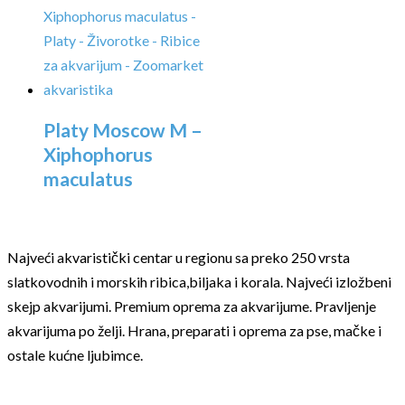
Platy Moscow M –
Xiphophorus
maculatus
Najveći akvaristički centar u regionu sa preko 250 vrsta
slatkovodnih i morskih ribica,biljaka i korala. Najveći izložbeni
skejp akvarijumi. Premium oprema za akvarijume. Pravljenje
akvarijuma po želji. Hrana, preparati i oprema za pse, mačke i
ostale kućne ljubimce.