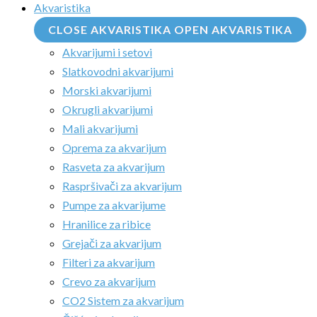
Akvaristika
CLOSE AKVARISTIKA
OPEN AKVARISTIKA
Akvarijumi i setovi
Slatkovodni akvarijumi
Morski akvarijumi
Okrugli akvarijumi
Mali akvarijumi
Oprema za akvarijum
Rasveta za akvarijum
Raspršivači za akvarijum
Pumpe za akvarijume
Hranilice za ribice
Grejači za akvarijum
Filteri za akvarijum
Crevo za akvarijum
CO2 Sistem za akvarijum