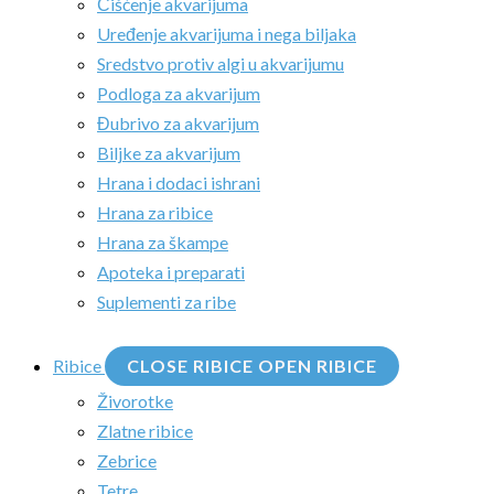
Čišćenje akvarijuma
Uređenje akvarijuma i nega biljaka
Sredstvo protiv algi u akvarijumu
Podloga za akvarijum
Đubrivo za akvarijum
Biljke za akvarijum
Hrana i dodaci ishrani
Hrana za ribice
Hrana za škampe
Apoteka i preparati
Suplementi za ribe
Ribice
CLOSE RIBICE
OPEN RIBICE
Živorotke
Zlatne ribice
Zebrice
Tetre