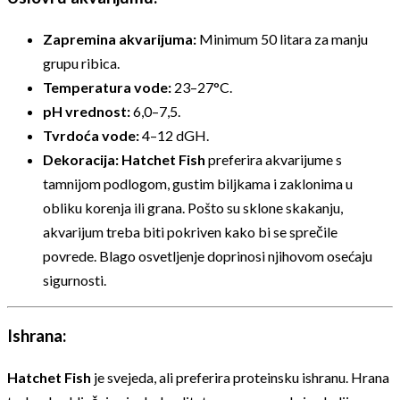
Zapremina akvarijuma:
Minimum 50 litara za manju
grupu ribica.
Temperatura vode:
23–27°C.
pH vrednost:
6,0–7,5.
Tvrdoća vode:
4–12 dGH.
Dekoracija:
Hatchet Fish
preferira akvarijume s
tamnijom podlogom, gustim biljkama i zaklonima u
obliku korenja ili grana. Pošto su sklone skakanju,
akvarijum treba biti pokriven kako bi se sprečile
povrede. Blago osvetljenje doprinosi njihovom osećaju
sigurnosti.
Ishrana:
Hatchet Fish
je svejeda, ali preferira proteinsku ishranu. Hrana