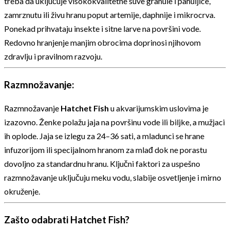
treba da uključuje visokokvalitetne suve granule i pahuljice,
zamrznutu ili živu hranu poput artemije, daphnije i mikrocrva.
Ponekad prihvataju insekte i sitne larve na površini vode.
Redovno hranjenje manjim obrocima doprinosi njihovom
zdravlju i pravilnom razvoju.
Razmnožavanje:
Razmnožavanje
Hatchet Fish
u akvarijumskim uslovima je
izazovno. Ženke polažu jaja na površinu vode ili biljke, a mužjaci
ih oplode. Jaja se izlegu za 24–36 sati, a mladunci se hrane
infuzorijom ili specijalnom hranom za mlađ dok ne porastu
dovoljno za standardnu hranu. Ključni faktori za uspešno
razmnožavanje uključuju meku vodu, slabije osvetljenje i mirno
okruženje.
Zašto odabrati Hatchet Fish?