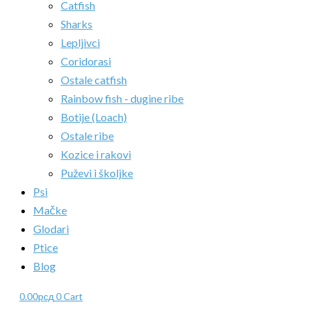
Catfish
Sharks
Lepljivci
Coridorasi
Ostale catfish
Rainbow fish - dugine ribe
Botije (Loach)
Ostale ribe
Kozice i rakovi
Puževi i školjke
Psi
Mačke
Glodari
Ptice
Blog
0.00
рсд
0
Cart