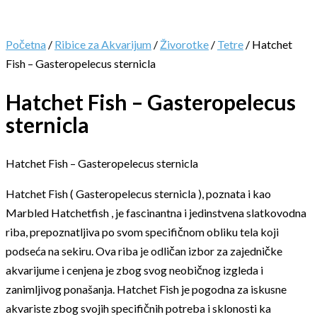
Početna
/
Ribice za Akvarijum
/
Živorotke
/
Tetre
/ Hatchet
Fish – Gasteropelecus sternicla
Hatchet Fish – Gasteropelecus
sternicla
Hatchet Fish – Gasteropelecus sternicla
Hatchet Fish ( Gasteropelecus sternicla ), poznata i kao
Marbled Hatchetfish , je fascinantna i jedinstvena slatkovodna
riba, prepoznatljiva po svom specifičnom obliku tela koji
podseća na sekiru. Ova riba je odličan izbor za zajedničke
akvarijume i cenjena je zbog svog neobičnog izgleda i
zanimljivog ponašanja. Hatchet Fish je pogodna za iskusne
akvariste zbog svojih specifičnih potreba i sklonosti ka