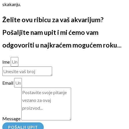
skakanju.
Želite ovu ribicu za vaš akvarijum?
Pošaljite nam upit i mi ćemo vam
odgovoriti u najkraćem mogućem roku...
Ime
Email
Message
POŠALJI UPIT