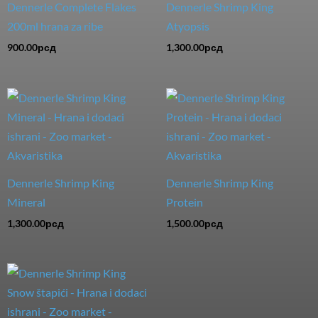
Dennerle Complete Flakes
Dennerle Shrimp King
200ml hrana za ribe
Atyopsis
900.00
рсд
1,300.00
рсд
Dennerle Shrimp King
Dennerle Shrimp King
Mineral
Protein
1,300.00
рсд
1,500.00
рсд