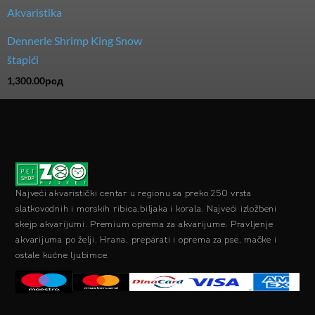
Dennerle Shrimp King Snow
štapići
1,300.00
рсд
Najveći akvaristički centar u regionu sa preko 250 vrsta
slatkovodnih i morskih ribica,biljaka i korala. Najveći izložbeni
skejp akvarijumi. Premium oprema za akvarijume. Pravljenje
akvarijuma po želji. Hrana, preparati i oprema za pse, mačke i
ostale kućne ljubimce.