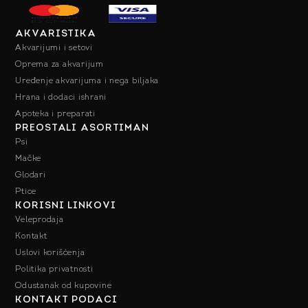
AKVARISTIKA
Akvarijumi i setovi
Oprema za akvarijum
Uređenje akvarijuma i nega biljaka
Hrana i dodaci ishrani
Apoteka i preparati
PREOSTALI ASORTIMAN
Psi
Mačke
Glodari
Ptice
KORISNI LINKOVI
Veleprodaja
Kontakt
Uslovi korišćenja
Politika privatnosti
Odustanak od kupovine
KONTAKT PODACI