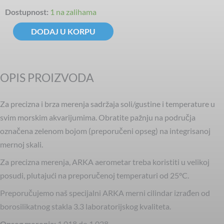
Hydrometer
Dostupnost:
1 na zalihama
-
DODAJ U KORPU
Thermometer
količina
OPIS PROIZVODA
Za precizna i brza merenja sadržaja soli/gustine i temperature u
svim morskim akvarijumima. Obratite pažnju na područja
označena zelenom bojom (preporučeni opseg) na integrisanoj
mernoj skali.
Za precizna merenja, ARKA aerometar treba koristiti u velikoj
posudi, plutajući na preporučenoj temperaturi od 25°C.
Preporučujemo naš specijalni ARKA merni cilindar izrađen od
borosilikatnog stakla 3.3 laboratorijskog kvaliteta.
Opseg merenja:
1.018 do 1.028