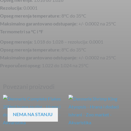
Rezolucija:
0.0001
Opseg merenja temperature:
8°C do 35°C
Maksimalno garantovano odstupanje:
+/- 0.0002 na 25°C
Termometri sa °C i °F
Opseg merenja:
1.018 do 1.028 – rezolucija: 0.0001
Opseg merenja temperature:
8°C do 35°C
Maksimalno garantovano odstupanje:
+/- 0.0002 na 25°C
Preporučeni opseg:
1.022 do 1.024 na 25°C
Povezani proizvodi
NEMA NA STANJU