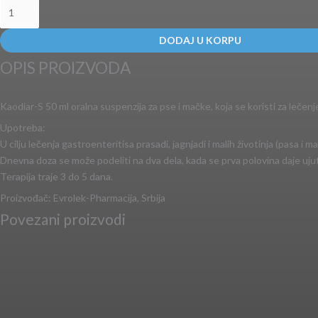
DODAJ U KORPU
OPIS PROIZVODA
Kaodiar-S 50 ml oralna suspenzija za pse i mačke, koja se koristi za lečenj
Upotreba:
U cilju lečenja gastroenteritisa prasadi, jagnjadi i malih životinja (pasa i
Dnevna doza se može podeliti na dva dela, kada se prva polovina daje uju
Terapija traje 3 do 5 dana.
Proizvođač: Evrolek-Pharmacija, Srbija
Povezani proizvodi