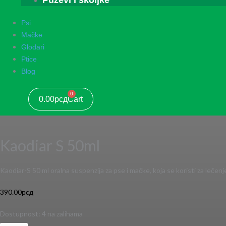
Puževi i školjke
Psi
Mačke
Glodari
Ptice
Blog
0
0.00
рсд
Cart
Kaodiar S 50ml
Kaodiar-S 50 ml oralna suspenzija za pse i mačke, koja se koristi za lečenj
390.00
рсд
Dostupnost:
4 na zalihama