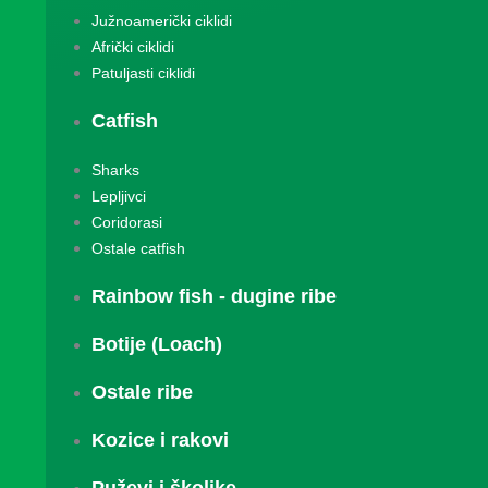
Južnoamerički ciklidi
Afrički ciklidi
Patuljasti ciklidi
Catfish
Sharks
Lepljivci
Coridorasi
Ostale catfish
Rainbow fish - dugine ribe
Botije (Loach)
Ostale ribe
Kozice i rakovi