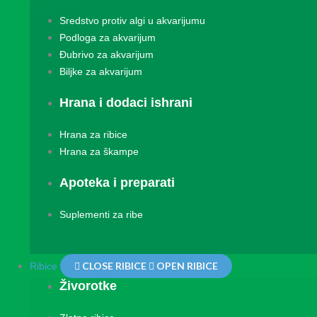
Sredstvo protiv algi u akvarijumu
Podloga za akvarijum
Đubrivo za akvarijum
Biljke za akvarijum
Hrana i dodaci ishrani
Hrana za ribice
Hrana za škampe
Apoteka i preparati
Suplementi za ribe
CLOSE RIBICE
OPEN RIBICE
Ribice
Živorotke