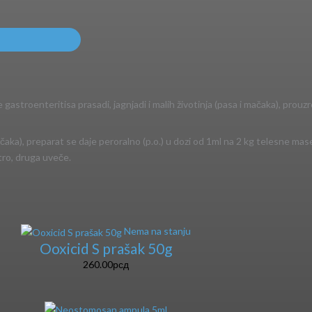
e gastroenteritisa prasadi, jagnjadi i malih životinja (pasa i mačaka), pro
 mačaka), preparat se daje peroralno (p.o.) u dozi od 1ml na 2 kg telesne ma
tro, druga uveče.
Nema na stanju
Ooxicid S prašak 50g
260.00
рсд