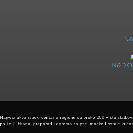
N&
N&D Oc
Najveći akvaristički centar u regionu sa preko 250 vrsta slatkov
po želji. Hrana, preparati i oprema za pse, mačke i ostale kućn