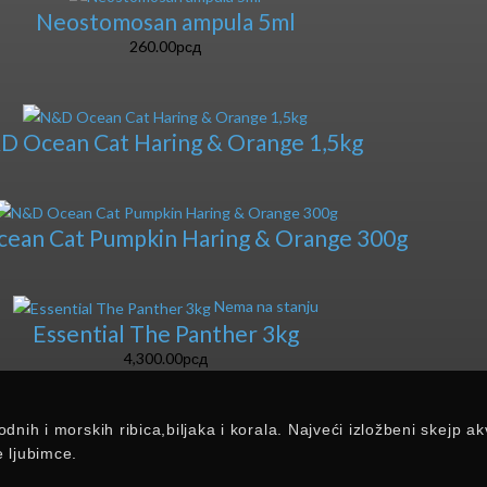
Neostomosan ampula 5ml
260.00
рсд
D Ocean Cat Haring & Orange 1,5kg
ean Cat Pumpkin Haring & Orange 300g
Nema na stanju
Essential The Panther 3kg
4,300.00
рсд
odnih i morskih ribica,biljaka i korala. Najveći izložbeni skejp
e ljubimce.