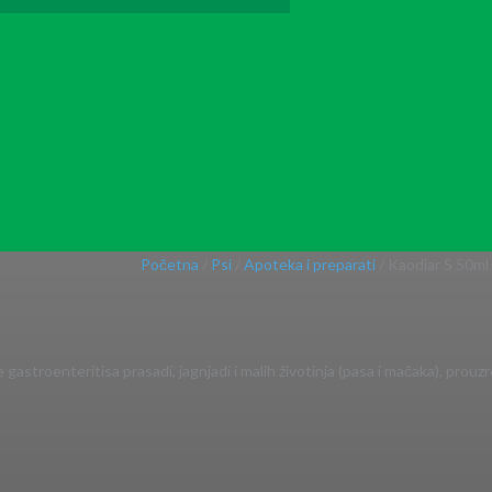
Početna
/
Psi
/
Apoteka i preparati
/ Kaodiar S 50ml
e gastroenteritisa prasadi, jagnjadi i malih životinja (pasa i mačaka), pro