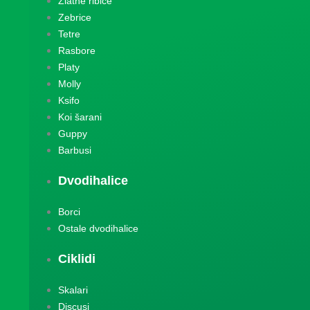
Zlatne ribice
Zebrice
Tetre
Rasbore
Platy
Molly
Ksifo
Koi šarani
Guppy
Barbusi
Dvodihalice
Borci
Ostale dvodihalice
Ciklidi
Skalari
Discusi