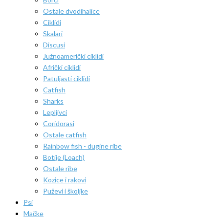
Ostale dvodihalice
Ciklidi
Skalari
Discusi
Južnoamerički ciklidi
Afrički ciklidi
Patuljasti ciklidi
Catfish
Sharks
Lepljivci
Coridorasi
Ostale catfish
Rainbow fish - dugine ribe
Botije (Loach)
Ostale ribe
Kozice i rakovi
Puževi i školjke
Psi
Mačke