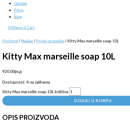
Glodari
Ptice
Blog
0.00
рсд
0
Cart
Početna
/
Mačke
/
Posipi za mačke
/ Kitty Max marseille soap 10L
Kitty Max marseille soap 10L
920.00
рсд
Dostupnost:
4 na zalihama
Kitty Max marseille soap 10L količina
DODAJ U KORPU
OPIS PROIZVODA