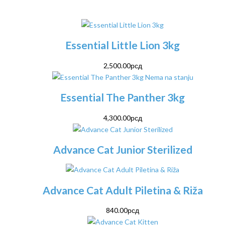
Essential Little Lion 3kg
2,500.00
рсд
Nema na stanju
Essential The Panther 3kg
4,300.00
рсд
Advance Cat Junior Sterilized
Advance Cat Adult Piletina & Riža
840.00
рсд