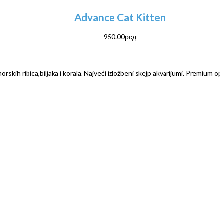
Advance Cat Kitten
950.00
рсд
rskih ribica,biljaka i korala. Najveći izložbeni skejp akvarijumi. Premium o