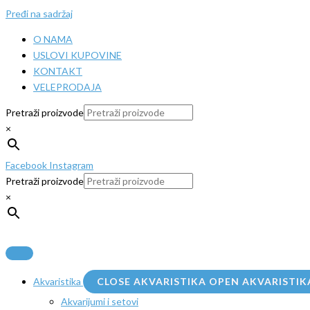
Pređi na sadržaj
O NAMA
USLOVI KUPOVINE
KONTAKT
VELEPRODAJA
Pretraži proizvode
×
Facebook
Instagram
Pretraži proizvode
×
Akvaristika
CLOSE AKVARISTIKA
OPEN AKVARISTIK
Akvarijumi i setovi