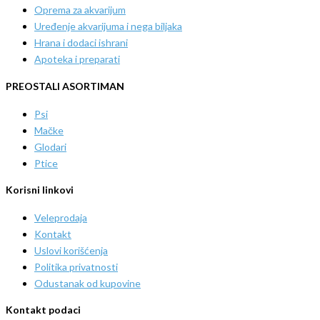
Oprema za akvarijum
Uređenje akvarijuma i nega biljaka
Hrana i dodaci ishrani
Apoteka i preparati
PREOSTALI ASORTIMAN
Psi
Mačke
Glodari
Ptice
Korisni linkovi
Veleprodaja
Kontakt
Uslovi korišćenja
Politika privatnosti
Odustanak od kupovine
Kontakt podaci