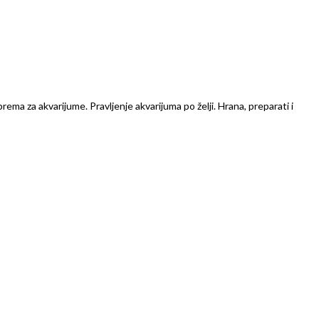
prema za akvarijume. Pravljenje akvarijuma po želji. Hrana, preparati i