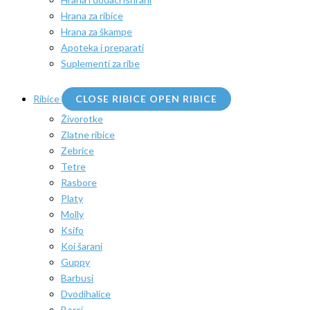
Hrana za ribice
Hrana za škampe
Apoteka i preparati
Suplementi za ribe
Ribice
CLOSE RIBICE
OPEN RIBICE
Živorotke
Zlatne ribice
Zebrice
Tetre
Rasbore
Platy
Molly
Ksifo
Koi šarani
Guppy
Barbusi
Dvodihalice
Borci