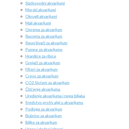
Slatkovodni akvarijumi
Morski akvarijumi
Okrugli akvarijumi
Mali akvarijumi
Oprema za akvarijum
Rasveta za akvarijum
Raspršivači za akvarijum
Pumpe za akvarijume
Hranilice za ribice
Grejači za akvarijum
Filteri za akvarijum
Crevo za akvarijum
CO2 Sistem za akvarijum
Čišćenje akvarijuma
Uređenje akvarijuma i nega biljaka
Sredstvo protiv algi u akvarijumu
Podloga za akvarijum
Đubrivo za akvarijum
Biljke za akvarijum
Hrana i dodaci ishrani