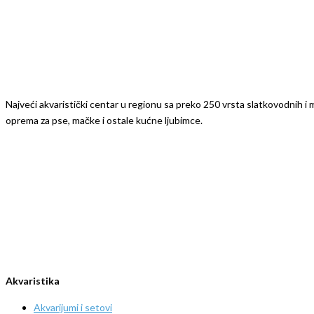
Najveći akvaristički centar u regionu sa preko 250 vrsta slatkovodnih i mo
oprema za pse, mačke i ostale kućne ljubimce.
Akvaristika
Akvarijumi i setovi