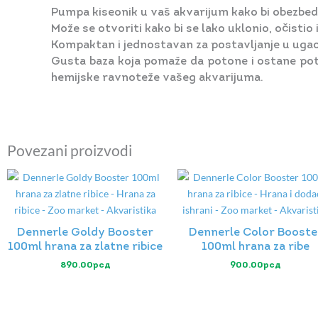
Pumpa kiseonik u vaš akvarijum kako bi obezbedi
Može se otvoriti kako bi se lako uklonio, očistio 
Kompaktan i jednostavan za postavljanje u uga
Gusta baza koja pomaže da potone i ostane poto
hemijske ravnoteže vašeg akvarijuma.
Povezani proizvodi
Dennerle Goldy Booster
Dennerle Color Booste
100ml hrana za zlatne ribice
100ml hrana za ribe
890.00
рсд
900.00
рсд