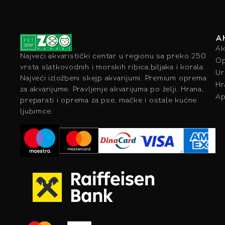
A
Ak
Najveći akvaristički centar u regionu sa preko 250
Op
vrsta slatkovodnih i morskih ribica,biljaka i korala.
Ur
Najveći izložbeni skejp akvarijumi. Premium oprema
Hr
za akvarijume. Pravljenje akvarijuma po želji. Hrana,
Ap
preparati i oprema za pse, mačke i ostale kućne
ljubimce.