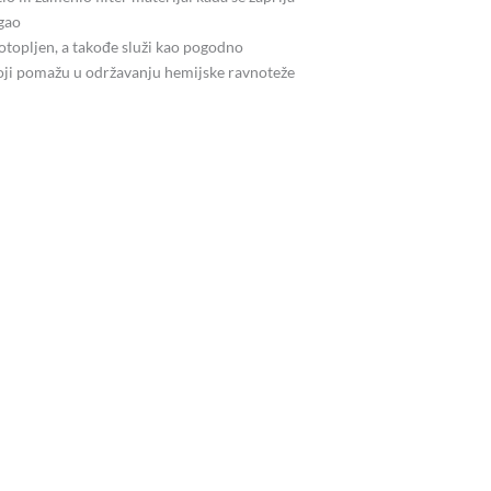
gao
otopljen, a takođe služi kao pogodno
koji pomažu u održavanju hemijske ravnoteže