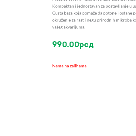
Kompaktan i jednostavan za postavljanje u u
Gusta baza koja pomaže da potone i ostane p
okruženje za rast i negu prirodnih mikroba 
vašeg akvarijuma.
990.00
рсд
Nema na zalihama