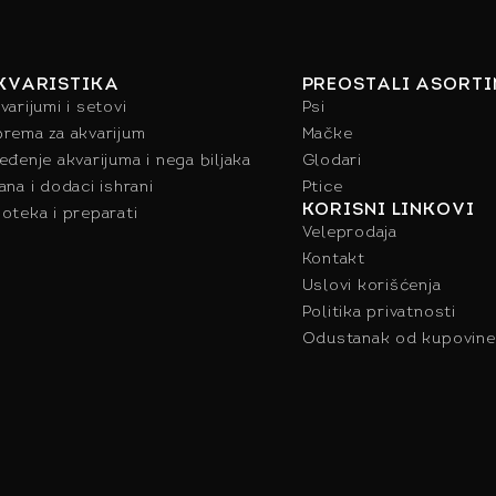
KVARISTIKA
PREOSTALI ASORT
varijumi i setovi
Psi
rema za akvarijum
Mačke
eđenje akvarijuma i nega biljaka
Glodari
ana i dodaci ishrani
Ptice
KORISNI LINKOVI
oteka i preparati
Veleprodaja
Kontakt
Uslovi korišćenja
Politika privatnosti
Odustanak od kupovine