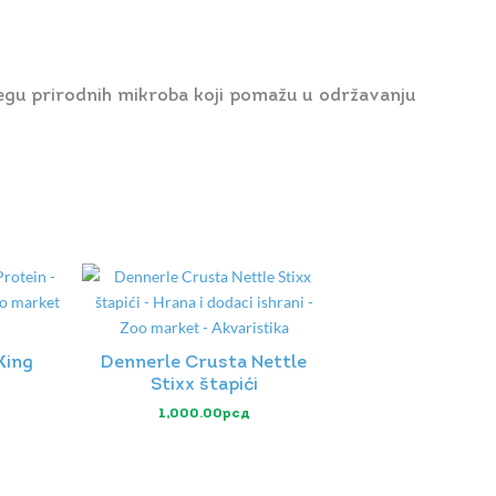
negu prirodnih mikroba koji pomažu u održavanju
King
Dennerle Crusta Nettle
Stixx štapići
1,000.00
рсд