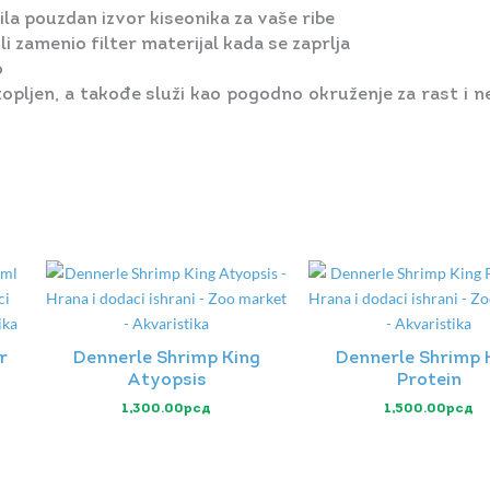
la pouzdan izvor kiseonika za vaše ribe
ili zamenio filter materijal kada se zaprlja
o
pljen, a takođe služi kao pogodno okruženje za rast i 
r
Dennerle Shrimp King
Dennerle Shrimp 
Atyopsis
Protein
1,300.00
рсд
1,500.00
рсд