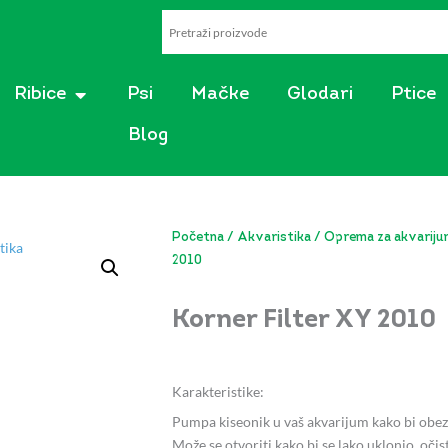
AKVARISTIKA
OPEN RIBICE
Ribice
Psi
Mačke
Glodari
Ptice
Blog
Početna
/
Akvaristika
/
Oprema za akvarij
2010
Korner Filter XY 2010
Karakteristike:
Pumpa kiseonik u vaš akvarijum kako bi obezb
Može se otvoriti kako bi se lako uklonio, očist