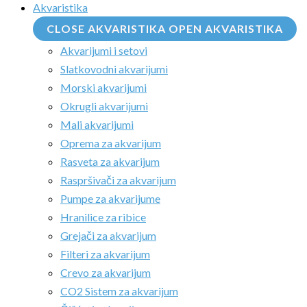
Akvaristika
CLOSE AKVARISTIKA
OPEN AKVARISTIKA
Akvarijumi i setovi
Slatkovodni akvarijumi
Morski akvarijumi
Okrugli akvarijumi
Mali akvarijumi
Oprema za akvarijum
Rasveta za akvarijum
Raspršivači za akvarijum
Pumpe za akvarijume
Hranilice za ribice
Grejači za akvarijum
Filteri za akvarijum
Crevo za akvarijum
CO2 Sistem za akvarijum