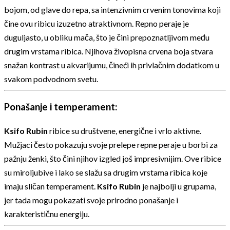
bojom, od glave do repa, sa intenzivnim crvenim tonovima koji
čine ovu ribicu izuzetno atraktivnom. Repno peraje je
duguljasto, u obliku mača, što je čini prepoznatljivom među
drugim vrstama ribica. Njihova živopisna crvena boja stvara
snažan kontrast u akvarijumu, čineći ih privlačnim dodatkom u
svakom podvodnom svetu.
Ponašanje i temperament:
Ksifo Rubin
ribice su društvene, energične i vrlo aktivne.
Mužjaci često pokazuju svoje prelepe repne peraje u borbi za
pažnju ženki, što čini njihov izgled još impresivnijim. Ove ribice
su miroljubive i lako se slažu sa drugim vrstama ribica koje
imaju sličan temperament.
Ksifo Rubin
je najbolji u grupama,
jer tada mogu pokazati svoje prirodno ponašanje i
karakterističnu energiju.