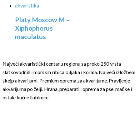
Platy Moscow M –
Xiphophorus
maculatus
Najveći akvaristički centar u regionu sa preko 250 vrsta
slatkovodnih i morskih ribica,biljaka i korala. Najveći izložbeni
skejp akvarijumi. Premium oprema za akvarijume. Pravljenje
akvarijuma po želji. Hrana, preparati i oprema za pse, mačke i
ostale kućne ljubimce.