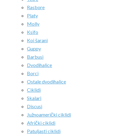
Rasbore
Platy
Molly
Ksifo
Koi šarani
Guppy
Barbusi
Dvodihalice
Borci
Ostale dvodihalice
Ciklidi
Skalari
Discusi
Južnoamerički ciklidi
Afrički ciklidi
Patuljasti ciklidi