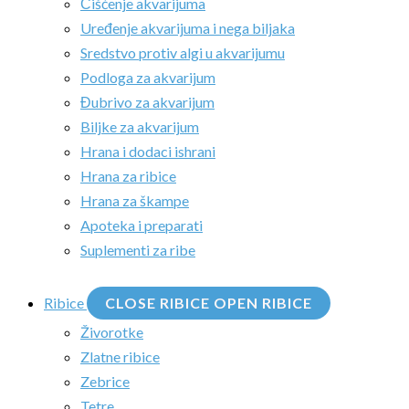
Čišćenje akvarijuma
Uređenje akvarijuma i nega biljaka
Sredstvo protiv algi u akvarijumu
Podloga za akvarijum
Đubrivo za akvarijum
Biljke za akvarijum
Hrana i dodaci ishrani
Hrana za ribice
Hrana za škampe
Apoteka i preparati
Suplementi za ribe
Ribice
CLOSE RIBICE
OPEN RIBICE
Živorotke
Zlatne ribice
Zebrice
Tetre