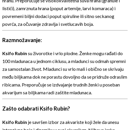
hranu. Preporučuje se visokokvalitetna suva hrana (granule i
listići), zamrznuta hrana (poput artemije, larvi komaraca) i
povremeni biljni dodaci poput spiruline ili sitno seckanog
povrća, za očuvanje zdravlja i svetlucavih boja.
Razmnožavanje:
Ksifo Rubin
su živorotke i vrlo plodne. Ženke mogu rađati do
100 mladunaca u jednom ciklusu, a mladunci su odmah spremni
za samostalan život. Mladunci su vrlo mali i obično se skrivaju
među biljkama dok ne porastu dovoljno da se pridruže odraslim
ribicama. Preporučuje se izdvajanje trudnih ženki u poseban
akvarijum sa biljkama radi zaštite mladunaca.
Zašto odabrati Ksifo Rubin?
Ksifo Rubin
je savršen izbor za akvariste koji žele da unesu
intenzivne boje i dinamiku u svoj akvarijum. Njihova jarka