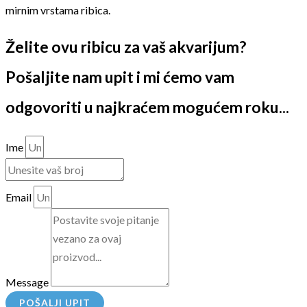
mirnim vrstama ribica.
Želite ovu ribicu za vaš akvarijum?
Pošaljite nam upit i mi ćemo vam
odgovoriti u najkraćem mogućem roku...
Ime
Email
Message
POŠALJI UPIT