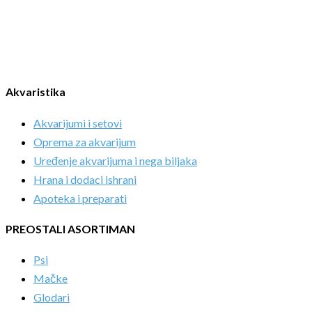
Akvaristika
Akvarijumi i setovi
Oprema za akvarijum
Uređenje akvarijuma i nega biljaka
Hrana i dodaci ishrani
Apoteka i preparati
PREOSTALI ASORTIMAN
Psi
Mačke
Glodari