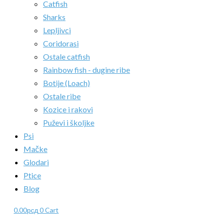
Catfish
Sharks
Lepljivci
Coridorasi
Ostale catfish
Rainbow fish - dugine ribe
Botije (Loach)
Ostale ribe
Kozice i rakovi
Puževi i školjke
Psi
Mačke
Glodari
Ptice
Blog
0.00
рсд
0
Cart