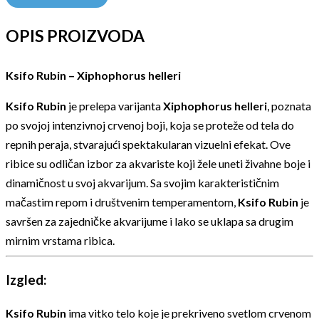
OPIS PROIZVODA
Ksifo Rubin – Xiphophorus helleri
Ksifo Rubin
je prelepa varijanta
Xiphophorus helleri
, poznata
po svojoj intenzivnoj crvenoj boji, koja se proteže od tela do
repnih peraja, stvarajući spektakularan vizuelni efekat. Ove
ribice su odličan izbor za akvariste koji žele uneti živahne boje i
dinamičnost u svoj akvarijum. Sa svojim karakterističnim
mačastim repom i društvenim temperamentom,
Ksifo Rubin
je
savršen za zajedničke akvarijume i lako se uklapa sa drugim
mirnim vrstama ribica.
Izgled:
Ksifo Rubin
ima vitko telo koje je prekriveno svetlom crvenom