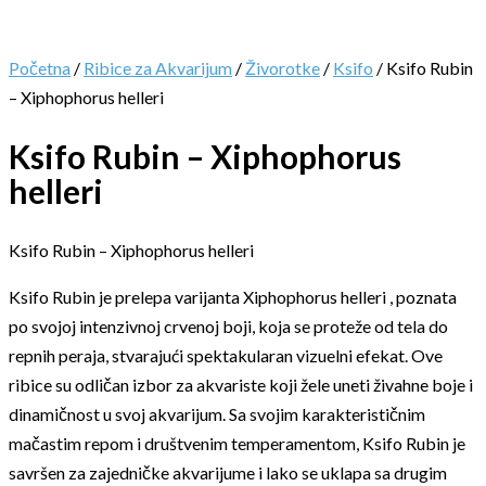
Početna
/
Ribice za Akvarijum
/
Živorotke
/
Ksifo
/ Ksifo Rubin
– Xiphophorus helleri
Ksifo Rubin – Xiphophorus
helleri
Ksifo Rubin – Xiphophorus helleri
Ksifo Rubin je prelepa varijanta Xiphophorus helleri , poznata
po svojoj intenzivnoj crvenoj boji, koja se proteže od tela do
repnih peraja, stvarajući spektakularan vizuelni efekat. Ove
ribice su odličan izbor za akvariste koji žele uneti živahne boje i
dinamičnost u svoj akvarijum. Sa svojim karakterističnim
mačastim repom i društvenim temperamentom, Ksifo Rubin je
savršen za zajedničke akvarijume i lako se uklapa sa drugim