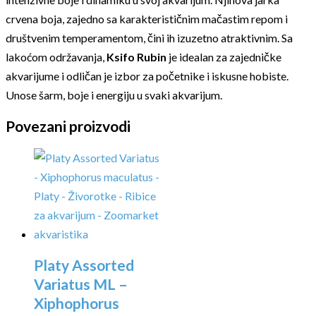
crvena boja, zajedno sa karakterističnim mačastim repom i
društvenim temperamentom, čini ih izuzetno atraktivnim. Sa
lakoćom održavanja,
Ksifo Rubin
je idealan za zajedničke
akvarijume i odličan je izbor za početnike i iskusne hobiste.
Unose šarm, boje i energiju u svaki akvarijum.
Povezani proizvodi
Platy Assorted
Variatus ML –
Xiphophorus