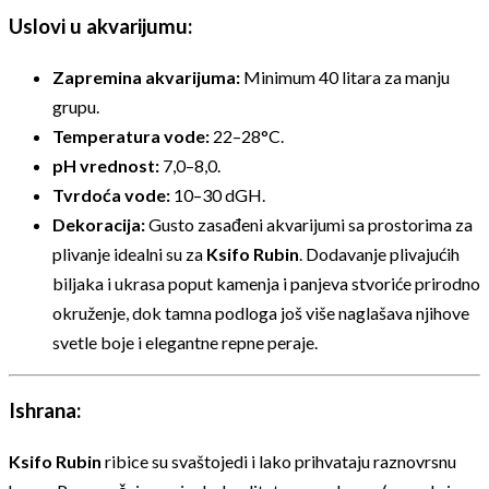
Uslovi u akvarijumu:
Zapremina akvarijuma:
Minimum 40 litara za manju
grupu.
Temperatura vode:
22–28°C.
pH vrednost:
7,0–8,0.
Tvrdoća vode:
10–30 dGH.
Dekoracija:
Gusto zasađeni akvarijumi sa prostorima za
plivanje idealni su za
Ksifo Rubin
. Dodavanje plivajućih
biljaka i ukrasa poput kamenja i panjeva stvoriće prirodno
okruženje, dok tamna podloga još više naglašava njihove
svetle boje i elegantne repne peraje.
Ishrana:
Ksifo Rubin
ribice su svaštojedi i lako prihvataju raznovrsnu