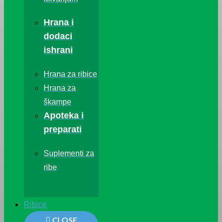
Hrana i
dodaci
ishrani
Hrana za ribice
Hrana za
škampe
Apoteka i
preparati
Suplementi za
ribe
Ribice
CLOSE