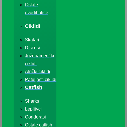
Ostale
dvodihalice
Ciklidi
Skalari
Discusi
Južnoamerički
ciklidi
Afrički ciklidi
Patuljasti ciklidi
Catfish
Sharks
Lepljivci
Coridorasi
Ostale catfish