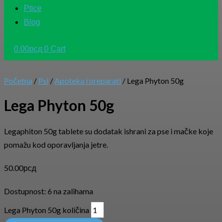
Ptice
Blog
0.00
рсд
0
Cart
Početna
/
Psi
/
Apoteka i preparati
/ Lega Phyton 50g
Lega Phyton 50g
Legaphiton 50g tablete su dodatak ishrani za pse i mačke koje
pomažu kod oporavljanja jetre.
50.00
рсд
Dostupnost:
6 na zalihama
Lega Phyton 50g količina