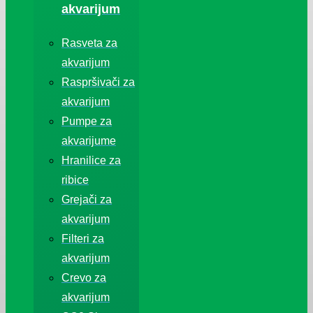
akvarijum
Rasveta za
akvarijum
Raspršivači za
akvarijum
Pumpe za
akvarijume
Hranilice za
ribice
Grejači za
akvarijum
Filteri za
akvarijum
Crevo za
akvarijum