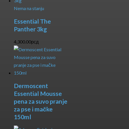
Nema na stanju
Essential The
Panther 3kg
4,300.00
рсд
Dermoscent
Essential Mousse
pena za suvo pranje
za pse i mačke
150ml