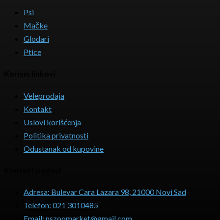
Psi
Mačke
Glodari
Ptice
Korisni linkovi
Veleprodaja
Kontakt
Uslovi korišćenja
Politika privatnosti
Odustanak od kupovine
Kontakt podaci
Adresa: Bulevar Cara Lazara 98, 21000 Novi Sad
Telefon: 021 3010485
Email: nszoomarket@gmail.com