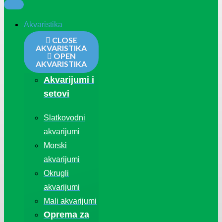
Akvaristika
CLOSE
AKVARISTIKA
OPEN
AKVARISTIKA
Akvarijumi i
setovi
Slatkovodni
akvarijumi
Morski
akvarijumi
Okrugli
akvarijumi
Mali akvarijumi
Oprema za