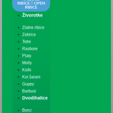
RIBICE
OPEN
RIBICE
Živorotke
Zlatne ribice
Zebrice
Tetre
Rasbore
Platy
Molly
Ksifo
Koi šarani
Guppy
Barbusi
Dvodihalice
Borci