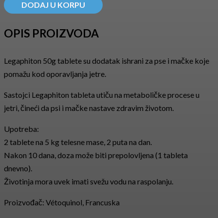
DODAJ U KORPU
OPIS PROIZVODA
Legaphiton 50g tablete su dodatak ishrani za pse i mačke koje
pomažu kod oporavljanja jetre.
Sastojci Legaphiton tableta utiču na metaboličke procese u
jetri, čineći da psi i mačke nastave zdravim životom.
Upotreba:
2 tablete na 5 kg telesne mase, 2 puta na dan.
Nakon 10 dana, doza može biti prepolovljena (1 tableta
dnevno).
Životinja mora uvek imati svežu vodu na raspolanju.
Proizvođač: Vétoquinol, Francuska