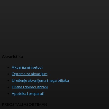
Akvaristika
Akvarijumi i setovi
Oprema za akvarijum
Uređenje akvarijuma i nega biljaka
Hrana i dodaci ishrani
Apoteka i preparati
PREOSTALI ASORTIMAN