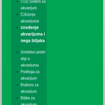
CO2 Sistem za
akvarijum
Čišćenje
akvarijuma
Uređenje
akvarijuma i
nega biljaka
Sredstvo protiv
algi u
akvarijumu
Podloga za
akvarijum
Đubrivo za
akvarijum
Biljke za
akvarijum