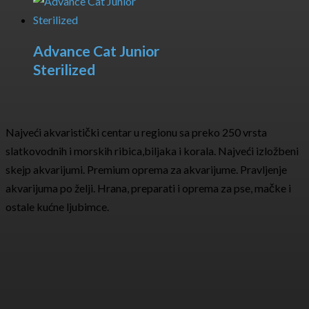
Advance Cat Junior
Sterilized
Najveći akvaristički centar u regionu sa preko 250 vrsta
slatkovodnih i morskih ribica,biljaka i korala. Najveći izložbeni
skejp akvarijumi. Premium oprema za akvarijume. Pravljenje
akvarijuma po želji. Hrana, preparati i oprema za pse, mačke i
ostale kućne ljubimce.