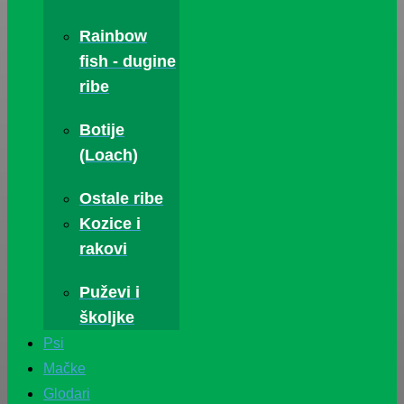
Rainbow
fish - dugine
ribe
Botije
(Loach)
Ostale ribe
Kozice i
rakovi
Puževi i
školjke
Psi
Mačke
Glodari