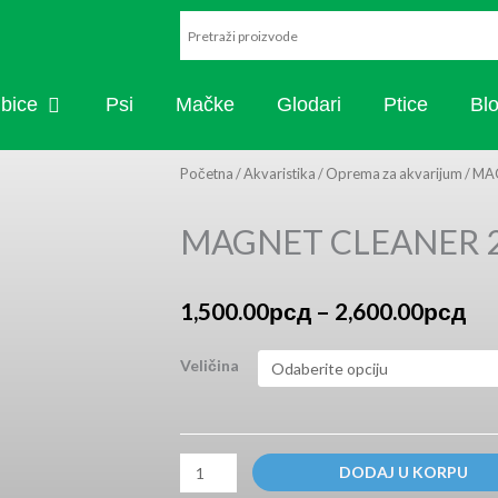
ARISTIKA
OPEN RIBICE
ibice
Psi
Mačke
Glodari
Ptice
Bl
Početna
/
Akvaristika
/
Oprema za akvarijum
/ MA
MAGNET CLEANER 
Ra
1,500.00
рсд
–
2,600.00
рсд
cen
od
MAGNET
Veličina
1,
CLEANER
do
2IN1
2,
količina
DODAJ U KORPU