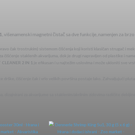
1
, višenamenski magnetni čistač sa dve funkcije, namenjen za brzo 
pravo čak trostrukim) sistemom čišćenja koji koristi klasičan strugač i m
čišćenje staklenih akvarijuma, dok je drugi napravljen od plastike i namenjen
CLEANER 2 IN 1
je efikasan i u najtežim uslovima i može ukloniti sve vrs
rške, čišćenje čak i vrlo velikih površina postaje lako. Zahvaljujući plut
a, dizajnirani za akvarijume sa staklenim/akrilnim zidovima različite debljin