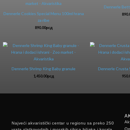
Dennerle Bett
Dennerle Cookies Special Menu 100ml hrana
890.
za ribe
890.00
рсд
Dennerle Shrimp King Baby granule
Dennerle Crusta S
1,450.00
рсд
950.
A
Ak
Najveći akvaristički centar u regionu sa preko 250
Op
vrsta slatkovodnih i morskih ribica,biljaka i korala.