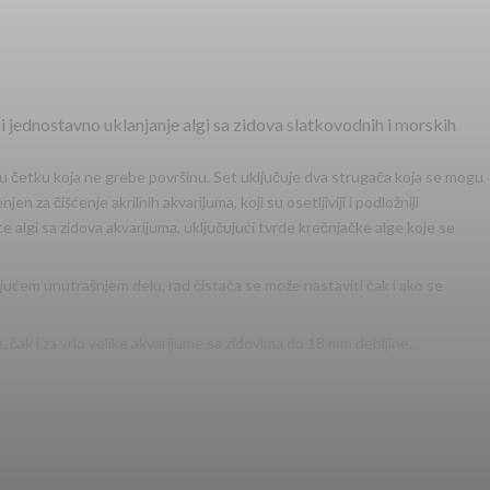
i jednostavno uklanjanje algi sa zidova slatkovodnih i morskih
eku četku koja ne grebe površinu. Set uključuje dva strugača koja se mogu
 za čišćenje akrilnih akvarijuma, koji su osetljiviji i podložniji
te algi sa zidova akvarijuma, uključujući tvrde krečnjačke alge koje se
ajućem unutrašnjem delu, rad čistača se može nastaviti čak i ako se
e, čak i za vrlo velike akvarijume sa zidovima do 18 mm debljine.