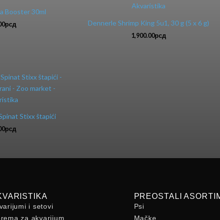
a Booster 30ml
Dennerle Shrimp King 5u1, 30 g (5 x 6 g)
00
рсд
1,900.00
рсд
pinat Stixx štapići
00
рсд
KVARISTIKA
PREOSTALI ASORTI
varijumi i setovi
Psi
rema za akvarijum
Mačke