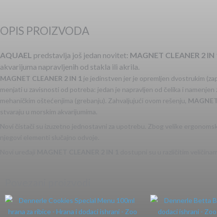
OPIS PROIZVODA
AQUAEL
predstavlja još jedan novitet:
MAGNET CLEANER 2 IN 
akvarijuma napravljenih od stakla ili akrila.
MAGNET CLEANER 2 IN 1
je jedinstven jer je opremljen dvostrukim (za
menjati u zavisnosti od potreba: jedan je napravljen od čelika i namenjen za 
mehaničkim oštećenjima (grebanju). Zahvaljujući ovom rešenju,
MAGNET 
stvaraju u morskim akvarijumima.
Novi čistači su izuzetno jednostavni za upotrebu. Zbog velike ergonomske d
njegovi elementi slučajno odvoje.
Novi uređaji
MAGNET CLEANER 2 IN 1
dostupni su u različitim veličinam
Povezani proizvodi