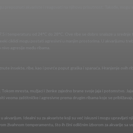
 prepoznati akvariste i reagovati na njihovu prisutnost. Takođe, mogu se 
i 7.5 i temperaturu od 24°C do 28°C. Ove ribe se dobro snalaze u srednje 
eeki ciklidi mogu postati agresivni u manjim prostorima. U akvarijumu treba
io nivo agresije među ribama.
znute insekte, ribe, kao i povrće poput graška i spanaća. Hranjenje ovih rib
lji. Tokom mresta, mužjaci i ženke zajedno brane svoje jaja i potomstvo. Jaj
u biti veoma zaštitničke i agresivne prema drugim ribama koje se približava
iku u akvarijum. Idealni su za akvariste koji su već iskusni i mogu upravlja
om živahnom temperamentu, što ih čini odličnim izborom za akvarije sa ve