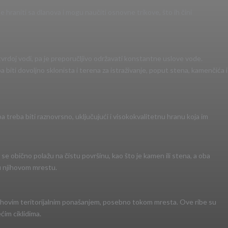
hraniti sa dlanova i mogu naučiti osnovne trikove, što ih čini
tvrdoj vodi, pa je preporučljivo održavati konstantne uslove vode.
 biti dovoljno sklonista i terena za istraživanje, poput stena, kamenčića i
a treba biti raznovrsno, uključujući i visokokvalitetnu hranu koja im
a se obično polažu na čistu površinu, kao što je kamen ili stena, a oba
ju njihovom mrestu.
ti njihovim teritorijalnim ponašanjem, posebno tokom mresta. Ove ribe su
ćim ciklidima.