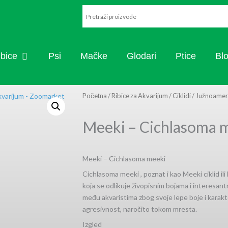
ARISTIKA
OPEN RIBICE
ibice
Psi
Mačke
Glodari
Ptice
Bl
Početna
/
Ribice za Akvarijum
/
Ciklidi
/
Južnoamerič
Meeki – Cichlasoma 
Meeki – Cichlasoma meeki
Cichlasoma meeki , poznat i kao Meeki ciklid ili 
koja se odlikuje živopisnim bojama i interesan
među akvaristima zbog svoje lepe boje i karakt
agresivnost, naročito tokom mresta.
Izgled