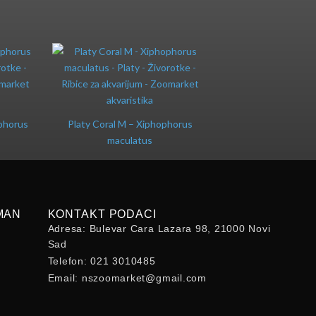
phorus
Platy Coral M – Xiphophorus
maculatus
MAN
KONTAKT PODACI
Adresa: Bulevar Cara Lazara 98, 21000 Novi
Sad
Telefon: 021 3010485
Email: nszoomarket@gmail.com