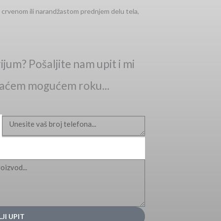
m crvenom ili narandžastom prednjem delu tela,
ijum? Pošaljite nam upit i mi
raćem mogućem roku...
JI UPIT