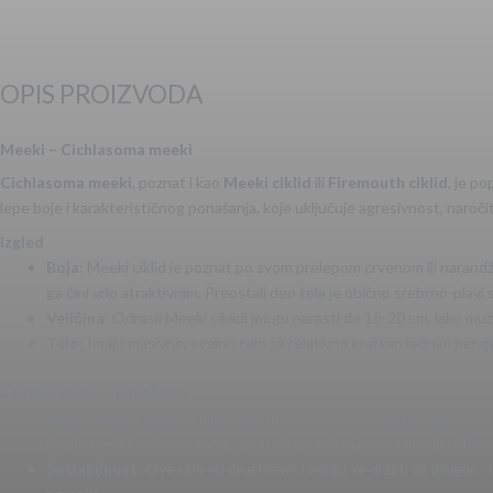
OPIS PROIZVODA
Meeki – Cichlasoma meeki
Cichlasoma meeki
, poznat i kao
Meeki ciklid
ili
Firemouth ciklid
, je p
lepe boje i karakterističnog ponašanja, koje uključuje agresivnost, naroč
Izgled
Boja
: Meeki ciklid je poznat po svom prelepom crvenom ili narandž
ga čini vrlo atraktivnim. Preostali deo tela je obično srebrno-plav
Veličina
: Odrasli Meeki ciklidi mogu narasti do 15-20 cm, iako muž
Telo
: Imaju masivno, ovalno telo sa relativno kratkim leđnim peraj
Temperament i ponašanje
Agresivnost
: Meeki ciklidi mogu biti prilično teritorijalni i agr
drugim velikim ribama, mogu postati agresivni prema manjim ribam
Sociabilnost
: Ove ribe su društvene i mogu se držati sa drugim ci