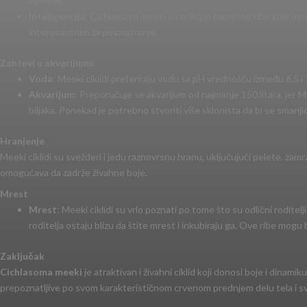
agresije.
Inteligencija
: Cichlasoma meeki su prilično pametne ribe koje mogu
interesantnim za posmatranje.
Zahtevi u akvarijumu
Voda
: Meeki ciklidi preferiraju vodu sa pH vrednošću između 6.5 
Akvarijum
: Preporučuje se akvarijum od najmanje 150 litara, jer M
biljaka. Ponekad je potrebno stvoriti više sklonista da bi se smanj
Hranjenje
Meeki ciklidi su svežderi i jedu raznovrsnu hranu, uključujući pelete, zamr
omogućava da zadrže živahne boje.
Mrest
Mrest
: Meeki ciklidi su vrlo poznati po tome što su odlični rodite
roditelja ostaju blizu da štite mrest i inkubiraju ga. Ove ribe mog
Zaključak
Cichlasoma meeki
je atraktivan i živahni ciklid koji donosi boje i dinam
prepoznatljive po svom karakterističnom crvenom prednjem delu tela i sv