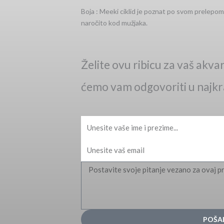
Boja : Meeki ciklid je poznat po svom prelepo
naročito kod mužjaka.
Želite ovu ribicu za vaš akvar
ćemo vam odgovoriti u najk
Ime
Email
Message
POŠAL