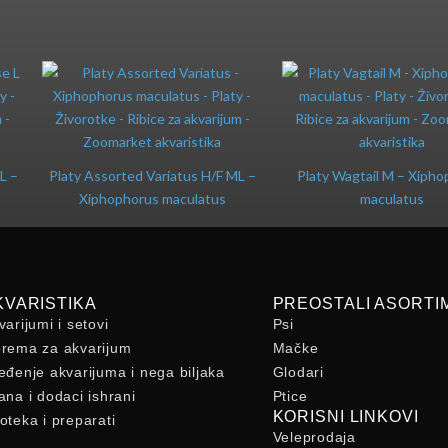
L –
Platy Assorted Variatus H/F ML –
Platy Wagtail M – Xipho
Xiphophorus maculatus
maculatus
KVARISTIKA
PREOSTALI ASORTI
varijumi i setovi
Psi
rema za akvarijum
Mačke
eđenje akvarijuma i nega biljaka
Glodari
ana i dodaci ishrani
Ptice
KORISNI LINKOVI
oteka i preparati
Veleprodaja