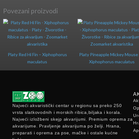
Povezani proizvodi
Platy Red Hi Fin – Xiphophorus
Platy Pineapple Mickey Mouse 
maculatus
Xiphophorus maculatus
A
Ak
Najveći akvaristički centar u regionu sa preko 250
Op
vrsta slatkovodnih i morskih ribica,biljaka i korala.
Ur
Najveći izložbeni skejp akvarijumi. Premium oprema za
Hr
akvarijume. Pravljenje akvarijuma po želji. Hrana,
Ap
preparati i oprema za pse, mačke i ostale kućne