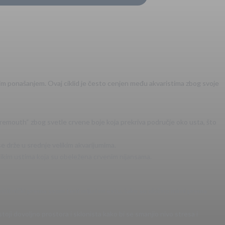
ntnim ponašanjem. Ovaj ciklid je često cenjen među akvaristima zbog svoje
Firemouth“ zbog svetle crvene boje koja prekriva područje oko usta, što
se drže u srednje velikim akvarijumima.
velikim ustima koja su obeležena crvenim nijansama.
zaštitnički prema svom teritoriju i mrestu. Iako su obično mirni prema
oji dovoljno prostora i sklonista kako bi se smanjio nivo stresa i