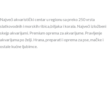
Najveći akvaristički centar u regionu sa preko 250 vrsta
slatkovodnih i morskih ribica,biljaka i korala. Najveći izložbeni
skejp akvarijumi. Premium oprema za akvarijume. Pravljenje
akvarijuma po želji. Hrana, preparati i oprema za pse, mačke i
ostale kućne ljubimce.