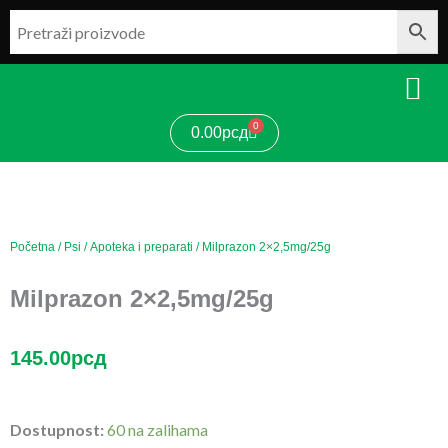
Pređi
na
sadržaj
0
Cart
0.00
рсд
Početna
/
Psi
/
Apoteka i preparati
/ Milprazon 2×2,5mg/25g
Milprazon 2×2,5mg/25g
145.00
рсд
Milprazon
Dostupnost:
60 na zalihama
2x2,5mg/25g