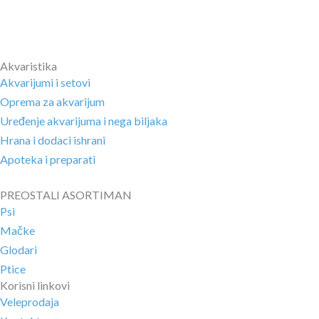
Akvaristika
Akvarijumi i setovi
Oprema za akvarijum
Uređenje akvarijuma i nega biljaka
Hrana i dodaci ishrani
Apoteka i preparati
PREOSTALI ASORTIMAN
Psi
Mačke
Glodari
Ptice
Korisni linkovi
Veleprodaja