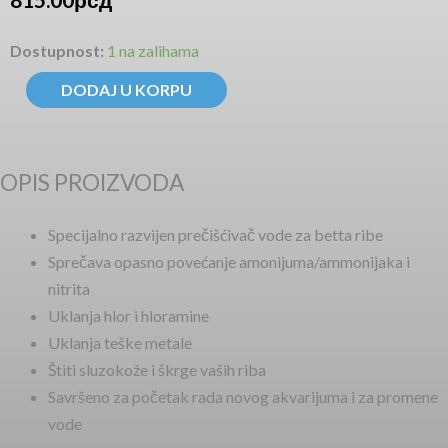
myBetta-
Dostupnost:
1 na zalihama
Water
DODAJ U KORPU
količina
OPIS PROIZVODA
Specijalno razvijen prečišćivač vode za betta ribe
Sprečava opasno povećanje amonijuma/ammonijaka i
nitrita
Uklanja hlor i hloramine
Uklanja teške metale
Štiti sluzokože i škrge vaših riba
Savršeno za početak rada novog akvarijuma i za promene
vode