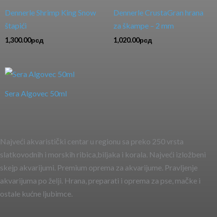
Dennerle Shrimp King Snow
Dennerle CrustaGran hrana
štapići
za škampe – 2 mm
1,300.00
рсд
1,020.00
рсд
Sera Algovec 50ml
Najveći akvaristički centar u regionu sa preko 250 vrsta
slatkovodnih i morskih ribica,biljaka i korala. Najveći izložbeni
skejp akvarijumi. Premium oprema za akvarijume. Pravljenje
akvarijuma po želji. Hrana, preparati i oprema za pse, mačke i
ostale kućne ljubimce.