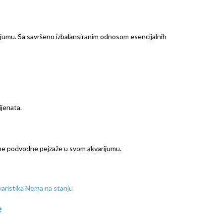
rijumu. Sa savršeno izbalansiranim odnosom esencijalnih
ijenata.
elepe podvodne pejzaže u svom akvarijumu.
Nema na stanju
e