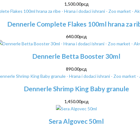
1,500.00
рсд
Dennerle Complete Flakes 100ml hrana za ri
640.00
рсд
Dennerle Betta Booster 30ml
890.00
рсд
Dennerle Shrimp King Baby granule
1,450.00
рсд
Sera Algovec 50ml