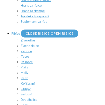
Hrana za ribice
Hrana za škampe
Apoteka i preparati
Suplementi za ribe
Ribice
CLOSE RIBICE
OPEN RIBICE
Živorotke
Zlatne ribice
Zebrice
Tetre
Rasbore
Platy
Molly
Ksifo
Koi šarani
Guppy
Barbusi
Dvodihalice
Borci