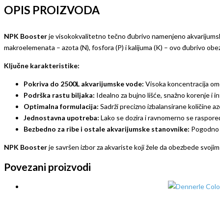
OPIS PROIZVODA
NPK Booster
je visokokvalitetno tečno đubrivo namenjeno akvarijumskim
makroelemenata – azota (N), fosfora (P) i kalijuma (K) – ovo đubrivo obez
Ključne karakteristike:
Pokriva do 2500L akvarijumske vode:
Visoka koncentracija om
Podrška rastu biljaka:
Idealno za bujno lišće, snažno korenje i i
Optimalna formulacija:
Sadrži precizno izbalansirane količine az
Jednostavna upotreba:
Lako se dozira i ravnomerno se raspoređ
Bezbedno za ribe i ostale akvarijumske stanovnike:
Pogodno za
NPK Booster
je savršen izbor za akvariste koji žele da obezbede svoji
Povezani proizvodi