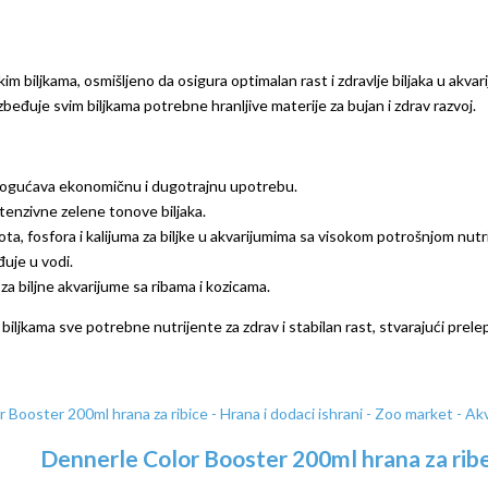
 biljkama, osmišljeno da osigura optimalan rast i zdravlje biljaka u akva
beđuje svim biljkama potrebne hranljive materije za bujan i zdrav razvoj.
ogućava ekonomičnu i dugotrajnu upotrebu.
ntenzivne zelene tonove biljaka.
ota, fosfora i kalijuma za biljke u akvarijumima sa visokom potrošnjom nutr
uje u vodi.
 biljne akvarijume sa ribama i kozicama.
m biljkama sve potrebne nutrijente za zdrav i stabilan rast, stvarajući pr
Dennerle Color Booster 200ml hrana za rib