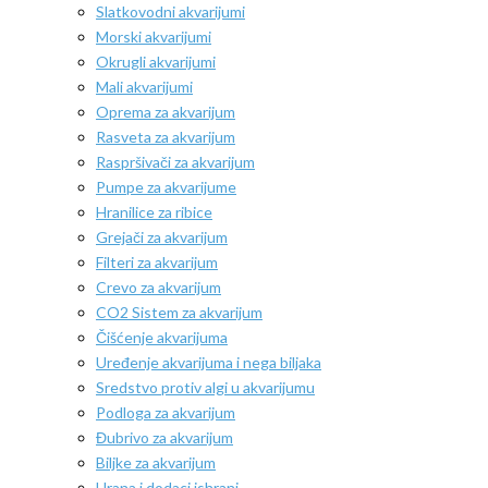
Slatkovodni akvarijumi
Morski akvarijumi
Okrugli akvarijumi
Mali akvarijumi
Oprema za akvarijum
Rasveta za akvarijum
Raspršivači za akvarijum
Pumpe za akvarijume
Hranilice za ribice
Grejači za akvarijum
Filteri za akvarijum
Crevo za akvarijum
CO2 Sistem za akvarijum
Čišćenje akvarijuma
Uređenje akvarijuma i nega biljaka
Sredstvo protiv algi u akvarijumu
Podloga za akvarijum
Đubrivo za akvarijum
Biljke za akvarijum
Hrana i dodaci ishrani