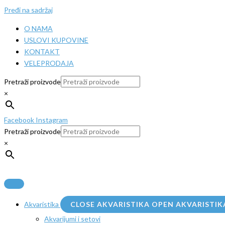
Pređi na sadržaj
O NAMA
USLOVI KUPOVINE
KONTAKT
VELEPRODAJA
Pretraži proizvode
×
Facebook
Instagram
Pretraži proizvode
×
Akvaristika
CLOSE AKVARISTIKA
OPEN AKVARISTIK
Akvarijumi i setovi