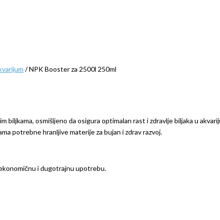
kvarijum
/ NPK Booster za 2500l 250ml
biljkama, osmišljeno da osigura optimalan rast i zdravlje biljaka u akv
kama potrebne hranljive materije za bujan i zdrav razvoj.
ekonomičnu i dugotrajnu upotrebu.