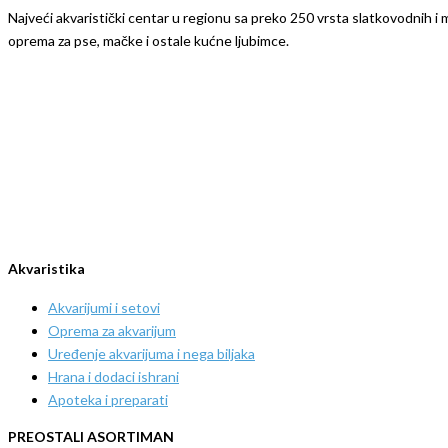
Najveći akvaristički centar u regionu sa preko 250 vrsta slatkovodnih i mo
oprema za pse, mačke i ostale kućne ljubimce.
Akvaristika
Akvarijumi i setovi
Oprema za akvarijum
Uređenje akvarijuma i nega biljaka
Hrana i dodaci ishrani
Apoteka i preparati
PREOSTALI ASORTIMAN