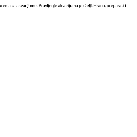
prema za akvarijume. Pravljenje akvarijuma po želji. Hrana, preparati i