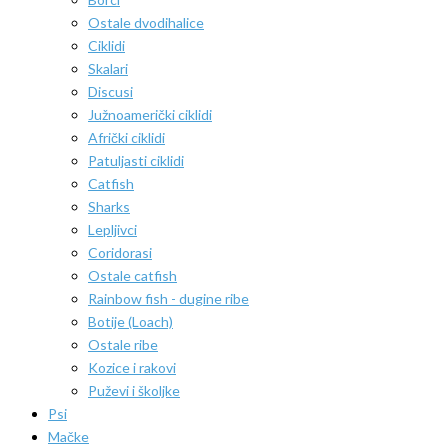
Ostale dvodihalice
Ciklidi
Skalari
Discusi
Južnoamerički ciklidi
Afrički ciklidi
Patuljasti ciklidi
Catfish
Sharks
Lepljivci
Coridorasi
Ostale catfish
Rainbow fish - dugine ribe
Botije (Loach)
Ostale ribe
Kozice i rakovi
Puževi i školjke
Psi
Mačke