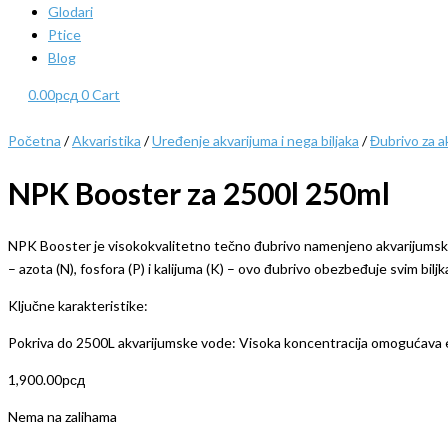
Glodari
Ptice
Blog
0.00
рсд
0
Cart
Početna
/
Akvaristika
/
Uređenje akvarijuma i nega biljaka
/
Đubrivo za a
NPK Booster za 2500l 250ml
NPK Booster je visokokvalitetno tečno đubrivo namenjeno akvarijumskim 
– azota (N), fosfora (P) i kalijuma (K) – ovo đubrivo obezbeđuje svim bilj
Ključne karakteristike:
Pokriva do 2500L akvarijumske vode: Visoka koncentracija omogućava 
1,900.00
рсд
Nema na zalihama